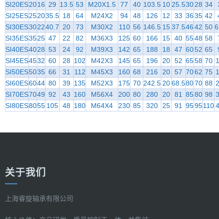
SI20ES
20
16
29
13.5
53
M20X1.5
77
40
103.5
10
25.5
30
28
34
SI25ES
25
20
35.5
18
64
M24X2
94
48
126
12
33
36
35
42
SI30ES
30
22
40.7
20
73
M30X2
110
56
146.5
15
37.5
46
42
50
6
SI35ES
35
25
47
22
82
M36X3
125
60
166
15
40
55
48
58
SI40ES
40
28
53
24
92
M39X3
142
65
188
18
47
60
52
65
SI45ES
45
32
60
28
102
M42X3
145
65
196
20
52
65
58
70
SI50ES
50
35
66
31
112
M45X3
160
68
216
20
57
70
62
75
SI60ES
60
44
80
39
135
M52X3
175
70
242.5
20
68.5
80
70
88
SI70ES
70
49
92
43
160
M56X4
200
80
280
20
81
85
80
98
SI80ES
80
55
105
48
180
M64X4
230
85
320
25
91
95
95
110
关于我们
上海睿旋轴承有限公司