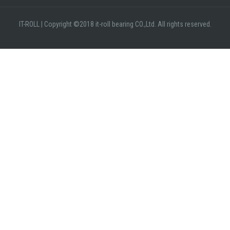
IT-ROLL
|
Copyright ©2018 it-roll bearing CO.,Ltd. All rights reserved.