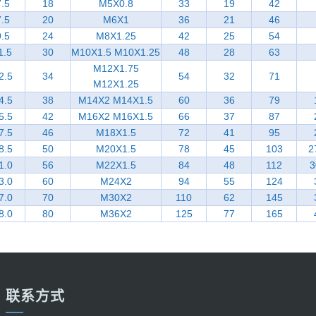
7.5
18
M5X0.8
33
19
42
7.5
20
M6X1
36
21
46
9.5
24
M8X1.25
42
25
54
1.5
30
M10X1.5 M10X1.25
48
28
63
M12X1.75
2.5
34
54
32
71
M12X1.25
4.5
38
M14X2 M14X1.5
60
36
79
5.5
42
M16X2 M16X1.5
66
37
87
7.5
46
M18X1.5
72
41
95
8.5
50
M20X1.5
78
45
103
2
1.0
56
M22X1.5
84
48
112
3
3.0
60
M24X2
94
55
124
7.0
70
M30X2
110
62
145
8.0
80
M36X2
125
77
165
联系方式