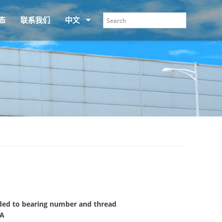
态
联系我们
中文
added to bearing number and thread
NA