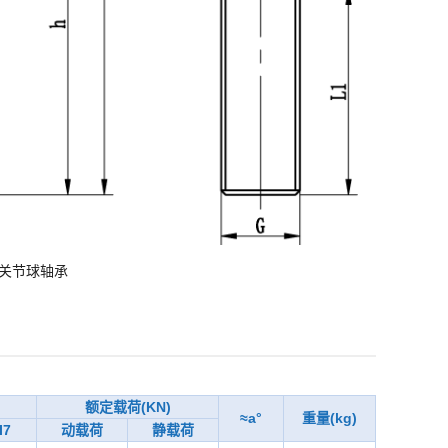
关节球轴承
额定载荷(KN)
≈a°
重量(kg)
I7
动载荷
静载荷