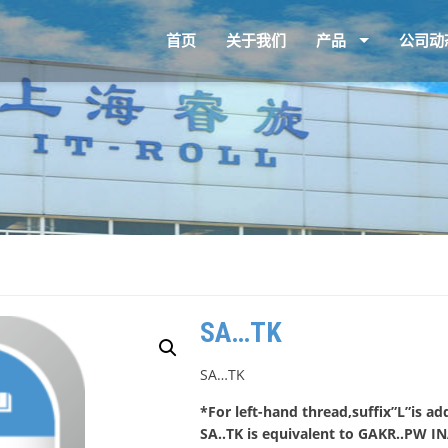
首页
关于我们
产品
公司动
SA…TK
SA…TK
*For left-hand thread,suffix”L”is 
SA..TK is equivalent to GAKR..PW I