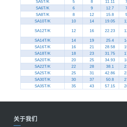
SA5T/K
5
8
11.11
SA6T/K
6
9
12.7
SA8T/K
8
12
15.8
SA10T/K
10
14
19.05
1
SA12T/K
12
16
22.23
1
SA14T/K
14
19
25.4
1
SA16T/K
16
21
28.58
1
SA18T/K
18
23
31.75
1
SA20T/K
20
25
34.93
1
SA22T/K
22
28
38.1
2
SA25T/K
25
31
42.86
2
SA30T/K
30
37
50.8
2
SA35T/K
35
43
57.15
2
关于我们