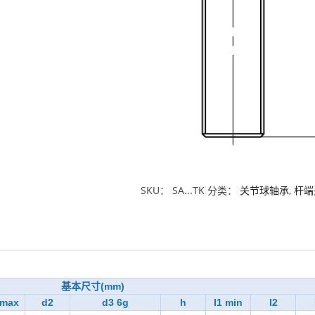
SKU：
SA...TK
分类：
关节球轴承
,
杆端
基本尺寸(mm)
max
d2
d3 6g
h
I1 min
I2