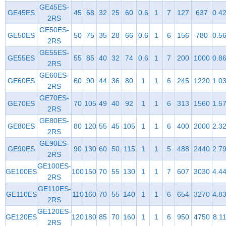
GE45ES-
GE45ES
45
68
32
25
60
0.6
1
7
127
637
0.4
2RS
GE50ES-
GE50ES
50
75
35
28
66
0.6
1
6
156
780
0.5
2RS
GE55ES-
GE55ES
55
85
40
32
74
0.6
1
7
200
1000
0.8
2RS
GE60ES-
GE60ES
60
90
44
36
80
1
1
6
245
1220
1.0
2RS
GE70ES-
GE70ES
70
105
49
40
92
1
1
6
313
1560
1.5
2RS
GE80ES-
GE80ES
80
120
55
45
105
1
1
6
400
2000
2.3
2RS
GE90ES-
GE90ES
90
130
60
50
115
1
1
5
488
2440
2.7
2RS
GE100ES-
GE100ES
100
150
70
55
130
1
1
7
607
3030
4.4
2RS
GE110ES-
GE110ES
110
160
70
55
140
1
1
6
654
3270
4.8
2RS
GE120ES-
GE120ES
120
180
85
70
160
1
1
6
950
4750
8.1
2RS