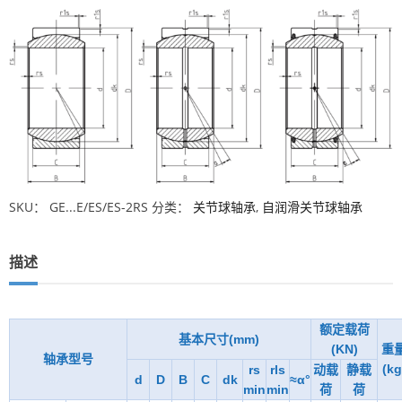
SKU：
GE...E/ES/ES-2RS
分类：
关节球轴承
,
自润滑关节球轴承
描述
额定载荷
基本尺寸(mm)
(KN)
重
轴承型号
(kg
rs
rls
动载
静载
d
D
B
C
dk
≈α°
min
min
荷
荷