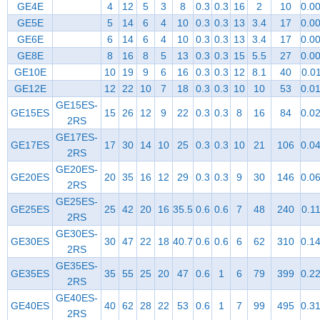
GE4E
4
12
5
3
8
0.3
0.3
16
2
10
0.0
GE5E
5
14
6
4
10
0.3
0.3
13
3.4
17
0.0
GE6E
6
14
6
4
10
0.3
0.3
13
3.4
17
0.0
GE8E
8
16
8
5
13
0.3
0.3
15
5.5
27
0.0
GE10E
10
19
9
6
16
0.3
0.3
12
8.1
40
0.0
GE12E
12
22
10
7
18
0.3
0.3
10
10
53
0.0
GE15ES-
GE15ES
15
26
12
9
22
0.3
0.3
8
16
84
0.0
2RS
GE17ES-
GE17ES
17
30
14
10
25
0.3
0.3
10
21
106
0.0
2RS
GE20ES-
GE20ES
20
35
16
12
29
0.3
0.3
9
30
146
0.0
2RS
GE25ES-
GE25ES
25
42
20
16
35.5
0.6
0.6
7
48
240
0.1
2RS
GE30ES-
GE30ES
30
47
22
18
40.7
0.6
0.6
6
62
310
0.1
2RS
GE35ES-
GE35ES
35
55
25
20
47
0.6
1
6
79
399
0.2
2RS
GE40ES-
GE40ES
40
62
28
22
53
0.6
1
7
99
495
0.3
2RS