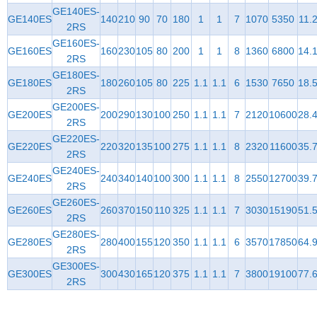
GE140ES-
GE140ES
140
210
90
70
180
1
1
7
1070
5350
11.
2RS
GE160ES-
GE160ES
160
230
105
80
200
1
1
8
1360
6800
14.
2RS
GE180ES-
GE180ES
180
260
105
80
225
1.1
1.1
6
1530
7650
18.
2RS
GE200ES-
GE200ES
200
290
130
100
250
1.1
1.1
7
2120
10600
28.
2RS
GE220ES-
GE220ES
220
320
135
100
275
1.1
1.1
8
2320
11600
35.
2RS
GE240ES-
GE240ES
240
340
140
100
300
1.1
1.1
8
2550
12700
39.
2RS
GE260ES-
GE260ES
260
370
150
110
325
1.1
1.1
7
3030
15190
51.
2RS
GE280ES-
GE280ES
280
400
155
120
350
1.1
1.1
6
3570
17850
64.
2RS
GE300ES-
GE300ES
300
430
165
120
375
1.1
1.1
7
3800
19100
77.
2RS