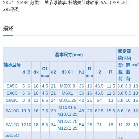
SKU：
SIA8C
分类：
关节球轴承
,
杆端关节球轴承
,
SA...C/SA...ET-
2RS系列
描述
额定载
基本尺寸(mm)
荷(KN)
轴承型号
≈a°
动
静
C1
I1
d
B
dk
d2
d3 6H
h1
I2
I7
载
载
max
min
荷
荷
SA5C
5
6
10
4.5
21
M5X0.8
36
16
46.5
11.5
3.6
3.9
13
SA6C
6
6
10
4.5
21
M6X1
36
16
46.5
11.5
3.6
5.5
13
SIA8C
8
8
13
6.5
24
M8X1.25
42
21
54
13
5.8
10
15
M10X1.5
SA10C
10
9
16
7.5
29
48
26
62.5
15.5
8.6
16
12
M10X1.25
M12X1.75
SA12C
12
10
18
8.5
34
54
28
71
18
11
23
10
M12X1.25
SA15C
18