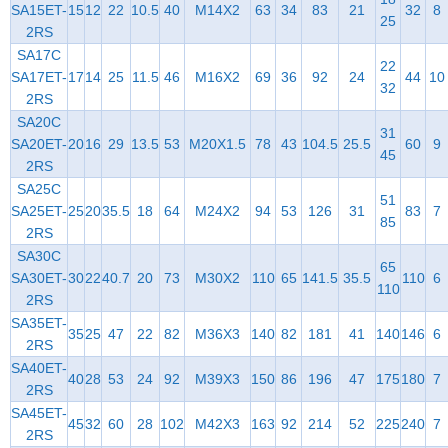
SA15ET-
15
12
22
10.5
40
M14X2
63
34
83
21
32
8
25
2RS
SA17C
22
SA17ET-
17
14
25
11.5
46
M16X2
69
36
92
24
44
10
32
2RS
SA20C
31
SA20ET-
20
16
29
13.5
53
M20X1.5
78
43
104.5
25.5
60
9
45
2RS
SA25C
51
SA25ET-
25
20
35.5
18
64
M24X2
94
53
126
31
83
7
85
2RS
SA30C
65
SA30ET-
30
22
40.7
20
73
M30X2
110
65
141.5
35.5
110
6
110
2RS
SA35ET-
35
25
47
22
82
M36X3
140
82
181
41
140
146
6
2RS
SA40ET-
40
28
53
24
92
M39X3
150
86
196
47
175
180
7
2RS
SA45ET-
45
32
60
28
102
M42X3
163
92
214
52
225
240
7
2RS