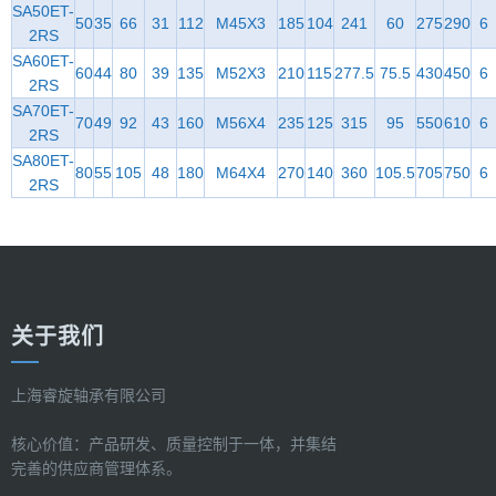
SA50ET-
50
35
66
31
112
M45X3
185
104
241
60
275
290
6
2RS
SA60ET-
60
44
80
39
135
M52X3
210
115
277.5
75.5
430
450
6
2RS
SA70ET-
70
49
92
43
160
M56X4
235
125
315
95
550
610
6
2RS
SA80ET-
80
55
105
48
180
M64X4
270
140
360
105.5
705
750
6
2RS
关于我们
上海睿旋轴承有限公司
核心价值：产品研发、质量控制于一体，并集结
完善的供应商管理体系。