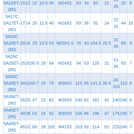
SA15ET-
15
12
22
10.5
40
M14X2
63
34
83
21
32
8
25
2RS
SA17C
22
SA17ET-
17
14
25
11.5
46
M16X2
69
36
92
24
44
10
32
2RS
SA20C
31
SA20ET-
20
16
29
13.5
53
M20X1.5
78
43
104.5
25.5
60
9
45
2RS
SA25C
51
SA25ET-
25
20
35.5
18
64
M24X2
94
53
126
31
83
7
85
2RS
SA30C
65
SA30ET-
30
22
40.7
20
73
M30X2
110
65
141.5
35.5
110
6
110
2RS
SA35ET-
35
25
47
22
82
M36X3
140
82
181
41
140
146
6
2RS
SA40ET-
40
28
53
24
92
M39X3
150
86
196
47
175
180
7
2RS
SA45ET-
45
32
60
28
102
M42X3
163
92
214
52
225
240
7
2RS