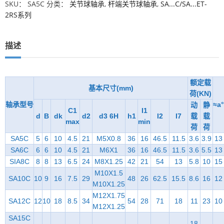
SKU：
SA5C
分类：
关节球轴承
,
杆端关节球轴承
,
SA...C/SA...ET-
2RS系列
描述
额定载
基本尺寸(mm)
荷(KN)
轴承型号
≈a°
动
静
C1
I1
d
B
dk
d2
d3 6H
h1
I2
I7
载
载
max
min
荷
荷
SA5C
5
6
10
4.5
21
M5X0.8
36
16
46.5
11.5
3.6
3.9
13
SA6C
6
6
10
4.5
21
M6X1
36
16
46.5
11.5
3.6
5.5
13
SIA8C
8
8
13
6.5
24
M8X1.25
42
21
54
13
5.8
10
15
M10X1.5
SA10C
10
9
16
7.5
29
48
26
62.5
15.5
8.6
16
12
M10X1.25
M12X1.75
SA12C
12
10
18
8.5
34
54
28
71
18
11
23
10
M12X1.25
SA15C
18