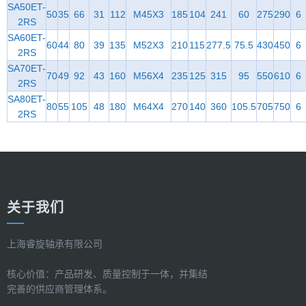
SA50ET-
50
35
66
31
112
M45X3
185
104
241
60
275
290
6
2RS
SA60ET-
60
44
80
39
135
M52X3
210
115
277.5
75.5
430
450
6
2RS
SA70ET-
70
49
92
43
160
M56X4
235
125
315
95
550
610
6
2RS
SA80ET-
80
55
105
48
180
M64X4
270
140
360
105.5
705
750
6
2RS
关于我们
上海睿旋轴承有限公司
核心价值：产品研发、质量控制于一体，并集结
完善的供应商管理体系。