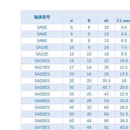
轴承型号
d
B
dk
C1 ma
SA5E
5
6
10
4.5
SA6E
6
6
10
4.5
SA8E
8
8
13
6.5
SA10E
10
9
16
7.5
SA12E
12
10
18
8.5
SA15ES
15
12
22
10.5
SA17ES
17
14
25
11.5
SA20ES
20
16
29
13.5
SA25ES
25
20
35.5
18
SA30ES
30
22
40.7
20.0
SA35ES
35
25
47
22.0
SA40ES
40
28
53
24.0
SA45ES
45
32
60
28.0
SA50ES
50
35
66
31.0
SA60ES
60
44
80
39.0
SA70ES
70
49
92
43.0