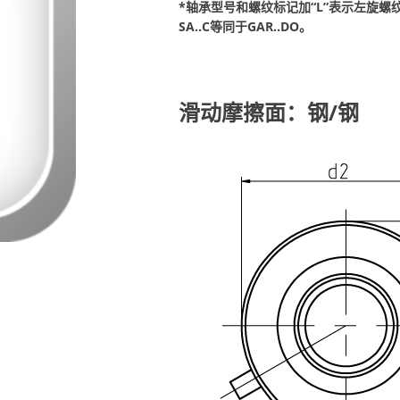
*轴承型号和螺纹标记加“L”表示左旋螺纹，例如
SA..C等同于GAR..DO。
滑动摩擦面：钢/钢