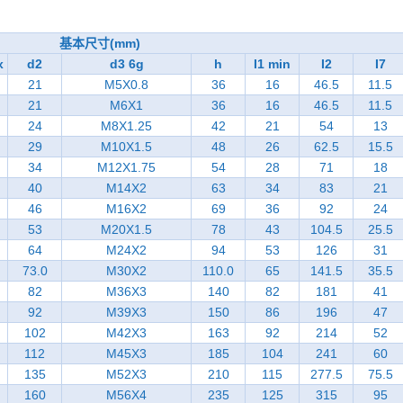
基本尺寸(mm)
x
d2
d3 6g
h
I1 min
I2
I7
21
M5X0.8
36
16
46.5
11.5
21
M6X1
36
16
46.5
11.5
24
M8X1.25
42
21
54
13
29
M10X1.5
48
26
62.5
15.5
34
M12X1.75
54
28
71
18
40
M14X2
63
34
83
21
46
M16X2
69
36
92
24
53
M20X1.5
78
43
104.5
25.5
64
M24X2
94
53
126
31
73.0
M30X2
110.0
65
141.5
35.5
82
M36X3
140
82
181
41
92
M39X3
150
86
196
47
102
M42X3
163
92
214
52
112
M45X3
185
104
241
60
135
M52X3
210
115
277.5
75.5
160
M56X4
235
125
315
95