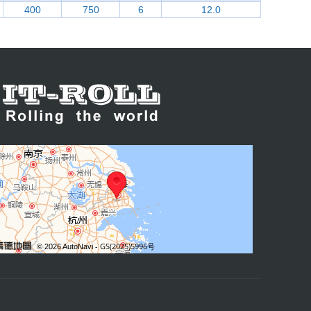
400
750
6
12.0