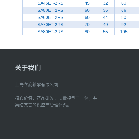
SA45ET-2RS
45
32
60
SA50ET-2RS
50
35
66
SA60ET-2RS
60
44
80
SA70ET-2RS
70
49
92
SA80ET-2RS
80
55
105
关于我们
上海睿旋轴承有限公司
核心价值：产品研发、质量控制于一体，并
集结完善的供应商管理体系。