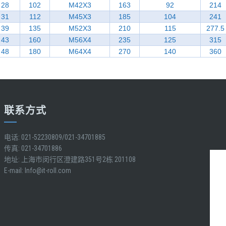
28
102
M42X3
163
92
214
31
112
M45X3
185
104
241
39
135
M52X3
210
115
277.5
43
160
M56X4
235
125
315
48
180
M64X4
270
140
360
联系方式
电话: 021-52230809/021-34701885
传真: 021-34701886
地址: 上海市闵行区澄建路351号2栋 201108
E-mail:
Info@it-roll.com