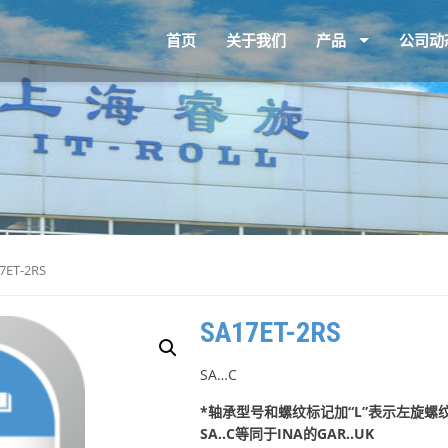
首页
关于我们
产品
公司动
7ET-2RS
SA17ET-2RS
SA…C
*轴承型号和螺纹标记加“L”表示左旋螺纹，例如
SA..C等同于INA的GAR..UK