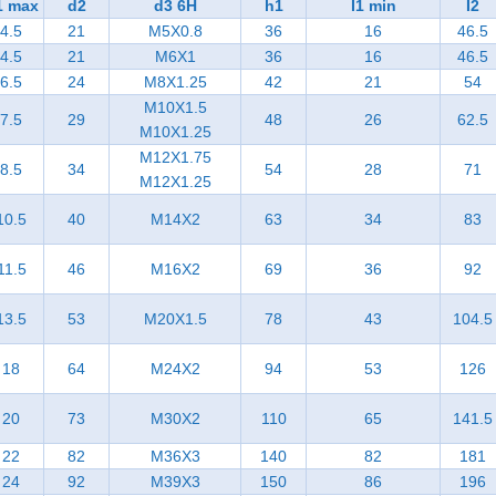
1 max
d2
d3 6H
h1
I1 min
I2
4.5
21
M5X0.8
36
16
46.5
4.5
21
M6X1
36
16
46.5
6.5
24
M8X1.25
42
21
54
M10X1.5
7.5
29
48
26
62.5
M10X1.25
M12X1.75
8.5
34
54
28
71
M12X1.25
10.5
40
M14X2
63
34
83
11.5
46
M16X2
69
36
92
13.5
53
M20X1.5
78
43
104.5
18
64
M24X2
94
53
126
20
73
M30X2
110
65
141.5
22
82
M36X3
140
82
181
24
92
M39X3
150
86
196