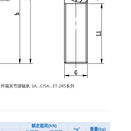
,
杆端关节球轴承
,
SA...C/SA...ET-2RS系列
额定载荷(KN)
≈a°
重量(kg)