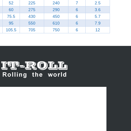
52
225
240
7
2.5
60
275
290
6
3.6
75.5
430
450
6
5.7
95
550
610
6
7.9
105.5
705
750
6
12