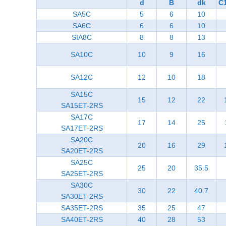
d
B
dk
C
SA5C
5
6
10
SA6C
6
6
10
SIA8C
8
8
13
SA10C
10
9
16
SA12C
12
10
18
SA15C
15
12
22
SA15ET-2RS
SA17C
17
14
25
SA17ET-2RS
SA20C
20
16
29
SA20ET-2RS
SA25C
25
20
35.5
SA25ET-2RS
SA30C
30
22
40.7
SA30ET-2RS
SA35ET-2RS
35
25
47
SA40ET-2RS
40
28
53