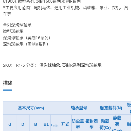
61900), 微型系列,英制1600系列,英制R系列
*主要应用范围：电机马达、通用工业机械、齿轮箱、泵业、农机、汽
车等
单列深沟球轴承
微型球轴承
深沟球轴承（英制16系列）
深沟球轴承（英制R系列）
SKU：
R1-5
分类：
深沟球轴承
,
英制R系列深沟球轴承
描述
极
基本尺寸(mm)
轴承型号
额定载荷(N)
静载
防尘盖
密封圈
动载
d
D
B
B1
r
开式
荷
脂
min
型
型
荷(Cr)
(Cor)