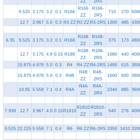
ZZ
2RS
R166
R166-
9.525
3.175
3.2
0.1
R166
710
270
500
ZZ
2RS
12.7
3.967
5.0
0.3
R3 ZZ
R3 ZZ
R3-2RS
1300
485
430
R168
R168-
6.35
9.525
3.175
3.2
0.1
R168
375
173
480
ZZ
2RS
R188
R188-
12.7
3.175
4.8
0.15
R188
1080
440
400
ZZ
2RS
15.875
4.978
5.0
0.3
R4
R4 ZZ
R4-2RS
1480
615
380
R4B
R4B-
15.875
4.978
5.0
0.3
R4B
1600
600
380
ZZ
2RS
R4A
R4A-
19.05
5.558
7.1
0.4
R4A
2340
885
360
ZZ
2RS
R1810
R1810-
7.938
12.7
3.967
4.0
0.15
R1810
540
276
400
ZZ
2RS
9.525
22.225
5.558
7.1
0.4
R6
R6 ZZ
R6-2RS
3350
1410
320