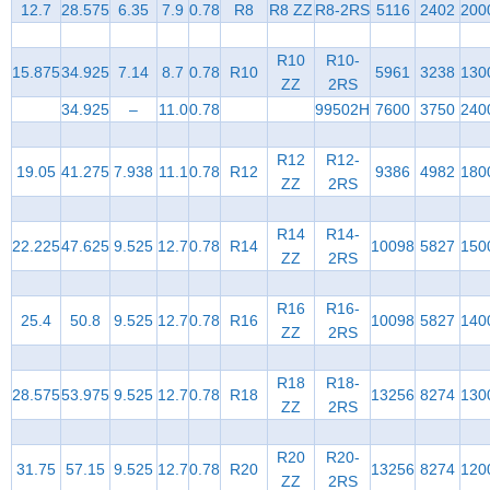
12.7
28.575
6.35
7.9
0.78
R8
R8 ZZ
R8-2RS
5116
2402
200
R10
R10-
15.875
34.925
7.14
8.7
0.78
R10
5961
3238
130
ZZ
2RS
34.925
–
11.0
0.78
99502H
7600
3750
240
R12
R12-
19.05
41.275
7.938
11.1
0.78
R12
9386
4982
180
ZZ
2RS
R14
R14-
22.225
47.625
9.525
12.7
0.78
R14
10098
5827
150
ZZ
2RS
R16
R16-
25.4
50.8
9.525
12.7
0.78
R16
10098
5827
140
ZZ
2RS
R18
R18-
28.575
53.975
9.525
12.7
0.78
R18
13256
8274
130
ZZ
2RS
R20
R20-
31.75
57.15
9.525
12.7
0.78
R20
13256
8274
120
ZZ
2RS