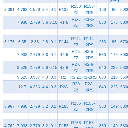
R133
R133-
2.381
4.762
1.588
2.4
0.1
R133
188
60
800
ZZ
2RS
R1-5
R1-5-
7.938
2.779
3.6
0.15
R1-5
550
175
600
ZZ
2RS
R144
R144-
3.175
6.35
2.38
2.8
0.1
R144
283
95
670
ZZ
2RS
R2-5
R2-5-
7.938
2.779
3.6
0.1
R2-5
560
179
600
ZZ
2RS
R2-6
R2-6-
9.525
2.779
3.6
0.15
R2-6
640
225
530
ZZ
2RS
9.525
3.967
4.0
0.3
R2
R2 ZZ
R2-2RS
630
218
560
R2A
R2A-
12.7
4.366
4.4
0.3
R2A
640
225
530
ZZ
2RS
R155
R155-
3.967
7.938
2.779
3.2
0.1
R155
360
149
530
ZZ
2RS
R156
R156-
4.762
7.938
2.779
3.2
0.1
R156
360
149
530