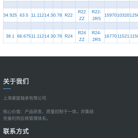
R22
R22-
34.925
63.5
11.112
14.3
0.78
R22
15970
10320
125
ZZ
2RS
R24
R24-
38.1
66.675
11.112
14.3
0.78
R24
16770
11521
115
ZZ
2RS
关于我们
上海睿旋轴承有限公司
核心价值：产品研发、质量控制于一体，并集结
完善的供应商管理体系。
联系方式