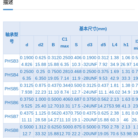
描述
基本尺寸(mm)
轴承型
C1
号
I
d
d2
B
S
d3
d5
L4
h1
max
m
0.1900
0.625
0.312
0.250
0.406
0.1900
0.312
1.38
1.06
0.
PHSB3
4.826
15.88
15.88
6.35
10.3
-32UNF
7.92
34.9
26.97
14
0.2500
0.25
0.750
0.281
0.468
0.2500
0.375
1.69
1.31
0.
PHSB4
6.35
6.350
19.05
7.14
11.9
-28UNF
9.53
42.9
33.3
19
0.3125
0.875
0.437
0.344
0.500
0.3125
0.437
1.81
1.38
0.
PHSB5
7.938
22.23
11.10
8.74
12.7
-24UNF
11.1.
46.02
34.9
19
0.3750
1.000
0.500
0.406
0.687
0.3750
0.562
2.13
1.63
0.
PHSB6
9.525
25.40
12.70
10.31
17.5
-24UNF
14.27
53.98
41.3
23
0.4375
1.125
0.562
0.437
0.750
0.4375
0.625
2.38
1.81
0.
PHSB7
11.11
28.58
14.27
11.10
19.1
-20UNF
15.88
60.3
46
26
0.5000
1.312
0.625
0.500
0.875
0.5000
0.750
2.78
2.13
1.
PHSB8
12.7
33.32
15.88
12.70
22.2
-20UNF
19.05
70.6
53.98
30