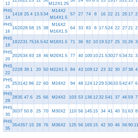
12
16
22.23
12
30
50
24
65
6.5
15
19
17.5
22
13
1
12
M12X1.25
PHS
M14X2
14
18
25.4
13.5
34
57
27
74
8
16
22
21
25
17
2
14
M14X1.5
PHS
M16X2
16
20
28.58
15
38
64
33
83
8
17.5
24
22
27
21
2
16
M16X1.5
PHS
18
22
31.75
16.5
42
M18X1.5
71
36
92
10
19.5
27
25
31
26
3
18
PHS
20
25
34.93
18
46
M20X1.5
77
40
100
10
21.5
30
27.5
34
31
3
20
PHS
22
28
38.1
20
50
M22X1.5
84
43
109
12
23
32
30
37
38
4
22
PHS
25
31
42.86
22
60
M24X2
94
48
124
12
29.5
36
33.5
42
47
6
25
PHS
28
35
47.6
25
66
M24X2
103
53
136
12
32.5
41
37
46
59
7
28
PHS
30
37
50.8
25
70
M30X2
110
56
145
15
34
41
40
51
63
8
30
PHS
35
43
57.15
28
76
M36X2
125
56
165
15
42
50
46
56
90
1
35