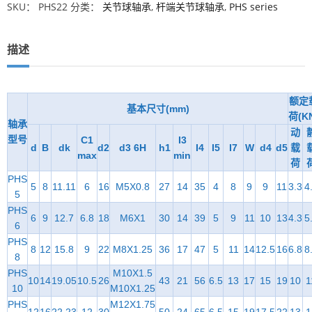
SKU：
PHS22
分类：
关节球轴承
,
杆端关节球轴承
,
PHS series
描述
额定
基本尺寸(mm)
荷(K
轴承
动
型号
C1
I3
d
B
dk
d2
d3 6H
h1
I4
I5
I7
W
d4
d5
载
max
min
荷
PHS
5
8
11.11
6
16
M5X0.8
27
14
35
4
8
9
9
11
3.3
4
5
PHS
6
9
12.7
6.8
18
M6X1
30
14
39
5
9
11
10
13
4.3
5
6
PHS
8
12
15.8
9
22
M8X1.25
36
17
47
5
11
14
12.5
16
6.8
8
8
PHS
M10X1.5
10
14
19.05
10.5
26
43
21
56
6.5
13
17
15
19
10
1
10
M10X1.25
PHS
M12X1.75