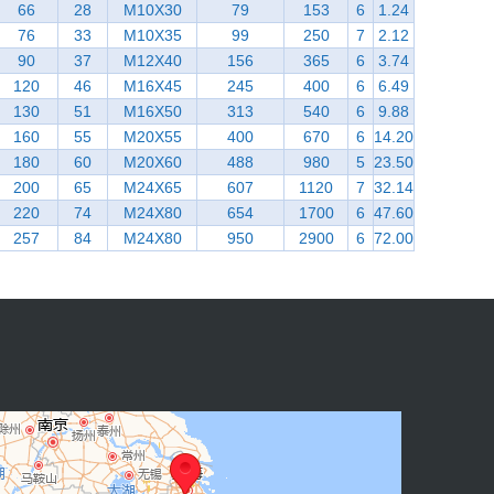
66
28
M10X30
79
153
6
1.24
76
33
M10X35
99
250
7
2.12
90
37
M12X40
156
365
6
3.74
120
46
M16X45
245
400
6
6.49
130
51
M16X50
313
540
6
9.88
160
55
M20X55
400
670
6
14.20
180
60
M20X60
488
980
5
23.50
200
65
M24X65
607
1120
7
32.14
220
74
M24X80
654
1700
6
47.60
257
84
M24X80
950
2900
6
72.00