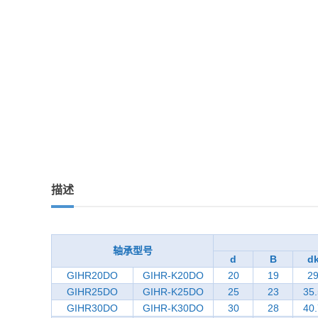
描述
轴承型号
d
B
d
GIHR20DO
GIHR-K20DO
20
19
2
GIHR25DO
GIHR-K25DO
25
23
35.
GIHR30DO
GIHR-K30DO
30
28
40.