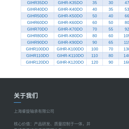
GIHR35DO
GIHR-K35DO
35
30
4
GIHR40DO
GIHR-K40DO
40
35
5
GIHR50DO
GIHR-K50DO
50
40
6
GIHR60DO
GIHR-K60DO
60
50
8
GIHR70DO
GIHR-K70DO
70
55
9
GIHR80DO
GIHR-K80DO
80
60
10
GIHR90DO
GIHR-K90DO
90
65
11
GIHR100DO
GIHR-K100DO
100
70
13
GIHR110DO
GIHR-K110DO
110
80
14
GIHR120DO
GIHR-K120DO
120
90
16
关于我们
上海睿旋轴承有限公司
核心价值：产品研发、质量控制于一体，并