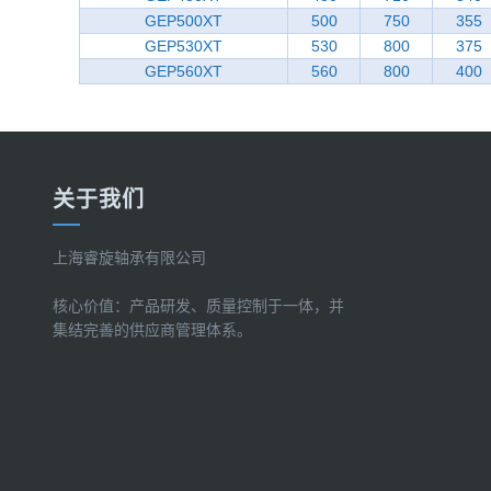
GEP500XT
500
750
355
GEP530XT
530
800
375
GEP560XT
560
800
400
关于我们
上海睿旋轴承有限公司
核心价值：产品研发、质量控制于一体，并
集结完善的供应商管理体系。