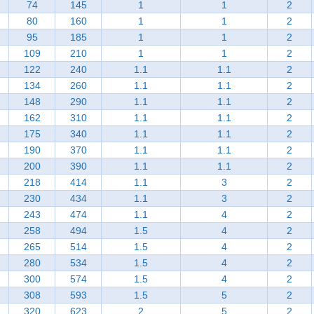
74
145
1
1
2
80
160
1
1
2
95
185
1
1
2
109
210
1
1
2
122
240
1.1
1.1
2
134
260
1.1
1.1
2
148
290
1.1
1.1
2
162
310
1.1
1.1
2
175
340
1.1
1.1
2
190
370
1.1
1.1
2
200
390
1.1
1.1
2
218
414
1.1
3
2
230
434
1.1
3
2
243
474
1.1
4
2
258
494
1.5
4
2
265
514
1.5
4
2
280
534
1.5
4
2
300
574
1.5
4
2
308
593
1.5
5
2
320
623
2
5
2