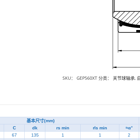
SKU：
GEP560XT
分类：
关节球轴承
,
基本尺寸(mm)
C
dk
rs min
rls min
≈α°
67
135
1
1
2