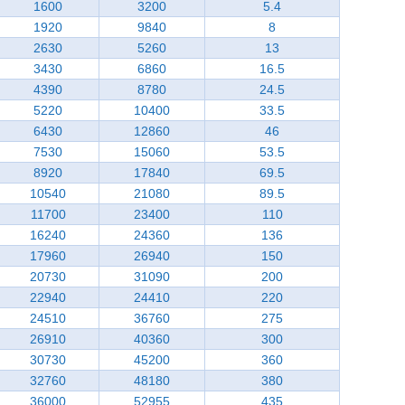
1600
3200
5.4
1920
9840
8
2630
5260
13
3430
6860
16.5
4390
8780
24.5
5220
10400
33.5
6430
12860
46
7530
15060
53.5
8920
17840
69.5
10540
21080
89.5
11700
23400
110
16240
24360
136
17960
26940
150
20730
31090
200
22940
24410
220
24510
36760
275
26910
40360
300
30730
45200
360
32760
48180
380
36000
52955
435