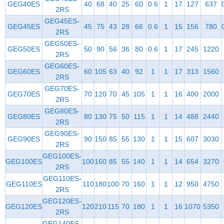
GEG40ES
40
68
40
25
60
0.6
1
17
127
637
2RS
GEG45ES-
GEG45ES
45
75
43
28
66
0.6
1
15
156
780
2RS
GEG50ES-
GEG50ES
50
90
56
36
80
0.6
1
17
245
1220
2RS
GEG60ES-
GEG60ES
60
105
63
40
92
1
1
17
313
1560
2RS
GEG70ES-
GEG70ES
70
120
70
45
105
1
1
16
400
2000
2RS
GEG80ES-
GEG80ES
80
130
75
50
115
1
1
14
488
2440
2RS
GEG90ES-
GEG90ES
90
150
85
55
130
1
1
15
607
3030
2RS
GEG100ES-
GEG100ES
100
160
85
55
140
1
1
14
654
3270
2RS
GEG110ES-
GEG110ES
110
180
100
70
160
1
1
12
950
4750
2RS
GEG120ES-
GEG120ES
120
210
115
70
180
1
1
16
1070
5350
2RS
GEG140ES-