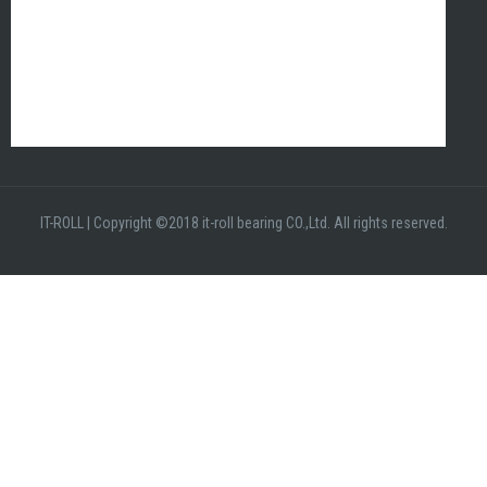
IT-ROLL
|
Copyright ©2018 it-roll bearing CO.,Ltd. All rights reserved.