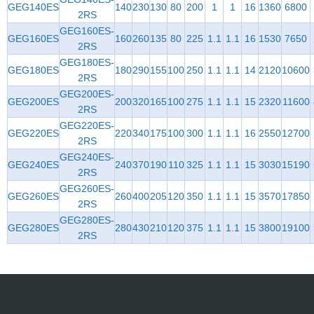
GEG140ES
140
230
130
80
200
1
1
16
1360
6800
2RS
GEG160ES-
GEG160ES
160
260
135
80
225
1.1
1.1
16
1530
7650
2RS
GEG180ES-
GEG180ES
180
290
155
100
250
1.1
1.1
14
2120
10600
2RS
GEG200ES-
GEG200ES
200
320
165
100
275
1.1
1.1
15
2320
11600
2RS
GEG220ES-
GEG220ES
220
340
175
100
300
1.1
1.1
16
2550
12700
2RS
GEG240ES-
GEG240ES
240
370
190
110
325
1.1
1.1
15
3030
15190
2RS
GEG260ES-
GEG260ES
260
400
205
120
350
1.1
1.1
15
3570
17850
2RS
GEG280ES-
GEG280ES
280
430
210
120
375
1.1
1.1
15
3800
19100
2RS