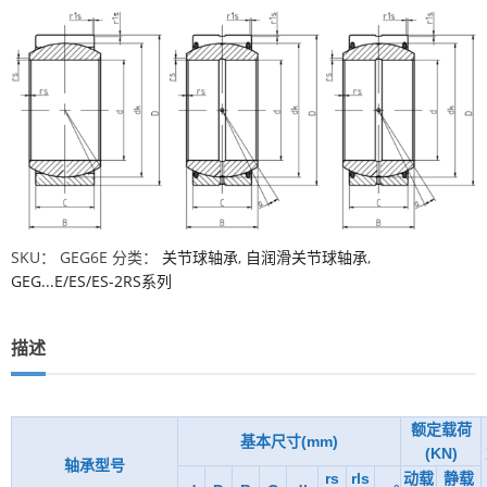
SKU：
GEG6E
分类：
关节球轴承
,
自润滑关节球轴承
,
GEG...E/ES/ES-2RS系列
描述
额定载荷
基本尺寸(mm)
(KN)
轴承型号
rs
rls
动载
静载