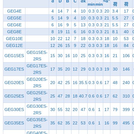
d
D
B
C
dk
≈α°
min
min
荷
荷
GEG4E
4
14
7
4
10
0.3
0.3
20
3.4
17
GEG5E
5
14
9
4
10
0.3
0.3
21
5.5
27
GEG6E
6
16
9
5
13
0.3
0.3
21
5.5
27
GEG8E
8
19
11
6
16
0.3
0.3
21
8.1
40
GEG10E
10
22
12
7
18
0.3
0.3
18
10
53
GEG12E
12
26
15
9
22
0.3
0.3
18
16
84
GEG15ES-
GEG15ES
15
30
16
10
25
0.3
0.3
16
21
106
2RS
GEG17ES-
GEG17ES
17
35
20
12
29
0.3
0.3
19
30
146
2RS
GEG20ES-
GEG20ES
20
42
25
16
35.5
0.3
0.6
17
48
240
2RS
GEG25ES-
GEG25ES
25
47
28
18
40.7
0.6
0.6
17
62
310
2RS
GEG30ES-
GEG30ES
30
55
32
20
47
0.6
1
17
79
399
2RS
GEG35ES-
GEG35ES
35
62
35
22
53
0.6
1
16
99
495
2RS
GEG40ES-