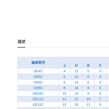
描述
轴承型号
d
D
B
C
GE4C
4
12
5
3
GE5C
5
14
6
4
GE6C
6
14
6
4
GE8C
8
16
8
5
GE10C
10
19
9
6
GE12C
12
22
10
7
GE15C
15
26
12
9