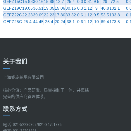
GEFZ15C
15.88
30.16
15.88
12.7
25.4
0.3
0.81
9.5
29
72.5
0.
GEFZ19C
19.05
36.51
19.05
15.06
30.15
0.3
1.12
9
40.8
102.1
0.
GEFZ22C
22.23
39.69
22.23
17.86
33.32
0.6
1.12
9.5
53.5
133.8
0.
GEFZ25C
25.4
44.45
25.4
20.24
38.1
0.6
1.12
10
69.4
173.5
0.
关于我们
上海睿旋轴承有限公司
核心价值：产品研发、质量控制于一体，并集结
完善的供应商管理体系。
联系方式
电话: 021-52230809/021-34701885