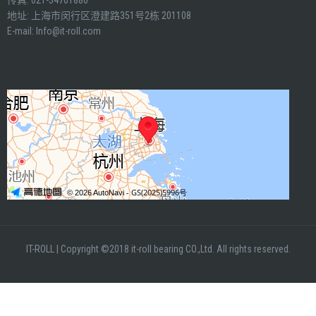
传真: 021-34701886
地址: 上海市闵行区澄建路351号2栋 201108
E-mail:
Info@it-roll.com
IT-ROLL
|
Copyright ©2018 it-roll bearing CO.,Ltd. All rights reserved.