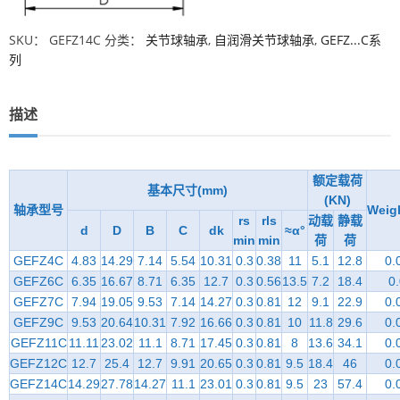
SKU：
GEFZ14C
分类：
关节球轴承
,
自润滑关节球轴承
,
GEFZ...C系
列
描述
额定载荷
基本尺寸(mm)
(KN)
轴承型号
Weig
rs
rls
动载
静载
d
D
B
C
dk
≈α°
min
min
荷
荷
GEFZ4C
4.83
14.29
7.14
5.54
10.31
0.3
0.38
11
5.1
12.8
0.
GEFZ6C
6.35
16.67
8.71
6.35
12.7
0.3
0.56
13.5
7.2
18.4
0
GEFZ7C
7.94
19.05
9.53
7.14
14.27
0.3
0.81
12
9.1
22.9
0.
GEFZ9C
9.53
20.64
10.31
7.92
16.66
0.3
0.81
10
11.8
29.6
0.
GEFZ11C
11.11
23.02
11.1
8.71
17.45
0.3
0.81
8
13.6
34.1
0.
GEFZ12C
12.7
25.4
12.7
9.91
20.65
0.3
0.81
9.5
18.4
46
0.
GEFZ14C
14.29
27.78
14.27
11.1
23.01
0.3
0.81
9.5
23
57.4
0.