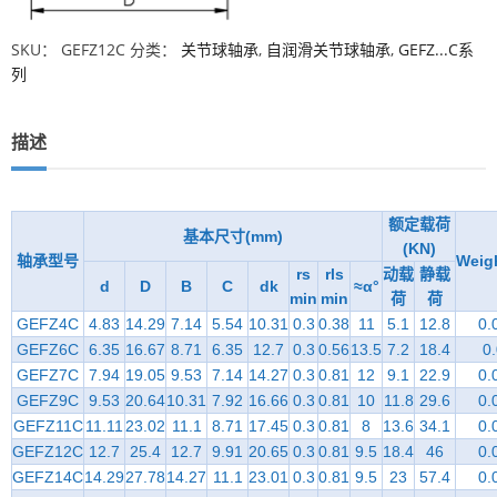
SKU：
GEFZ12C
分类：
关节球轴承
,
自润滑关节球轴承
,
GEFZ...C系
列
描述
额定载荷
基本尺寸(mm)
(KN)
轴承型号
Weig
rs
rls
动载
静载
d
D
B
C
dk
≈α°
min
min
荷
荷
GEFZ4C
4.83
14.29
7.14
5.54
10.31
0.3
0.38
11
5.1
12.8
0.
GEFZ6C
6.35
16.67
8.71
6.35
12.7
0.3
0.56
13.5
7.2
18.4
0
GEFZ7C
7.94
19.05
9.53
7.14
14.27
0.3
0.81
12
9.1
22.9
0.
GEFZ9C
9.53
20.64
10.31
7.92
16.66
0.3
0.81
10
11.8
29.6
0.
GEFZ11C
11.11
23.02
11.1
8.71
17.45
0.3
0.81
8
13.6
34.1
0.
GEFZ12C
12.7
25.4
12.7
9.91
20.65
0.3
0.81
9.5
18.4
46
0.
GEFZ14C
14.29
27.78
14.27
11.1
23.01
0.3
0.81
9.5
23
57.4
0.