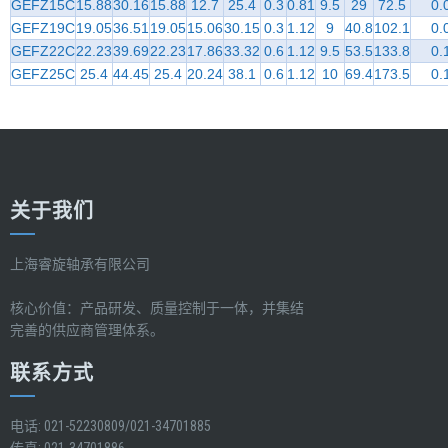
GEFZ15C
15.88
30.16
15.88
12.7
25.4
0.3
0.81
9.5
29
72.5
0.
GEFZ19C
19.05
36.51
19.05
15.06
30.15
0.3
1.12
9
40.8
102.1
0.
GEFZ22C
22.23
39.69
22.23
17.86
33.32
0.6
1.12
9.5
53.5
133.8
0.
GEFZ25C
25.4
44.45
25.4
20.24
38.1
0.6
1.12
10
69.4
173.5
0.
关于我们
上海睿旋轴承有限公司
核心价值：产品研发、质量控制于一体，并集结
完善的供应商管理体系。
联系方式
电话: 021-52230809/021-34701885