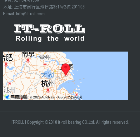
传真: 021-34701886
地址: 上海市闵行区澄建路351号2栋 201108
E-mail:
Info@it-roll.com
IT-ROLL
|
Copyright ©2018 it-roll bearing CO.,Ltd. All rights reserved.