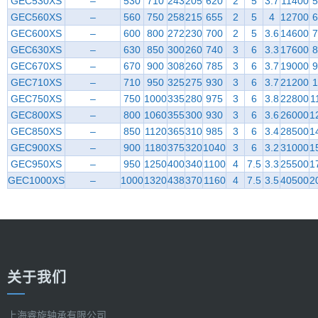
GEC530XS
–
530
710
243
205
620
2
5
3.7
11400
5
GEC560XS
–
560
750
258
215
655
2
5
4
12700
6
GEC600XS
–
600
800
272
230
700
2
5
3.6
14600
7
GEC630XS
–
630
850
300
260
740
3
6
3.3
17600
8
GEC670XS
–
670
900
308
260
785
3
6
3.7
19000
9
GEC710XS
–
710
950
325
275
930
3
6
3.7
21200
1
GEC750XS
–
750
1000
335
280
975
3
6
3.8
22800
1
GEC800XS
–
800
1060
355
300
930
3
6
3.6
26000
1
GEC850XS
–
850
1120
365
310
985
3
6
3.4
28500
1
GEC900XS
–
900
1180
375
320
1040
3
6
3.2
31000
1
GEC950XS
–
950
1250
400
340
1100
4
7.5
3.3
25500
1
GEC1000XS
–
1000
1320
438
370
1160
4
7.5
3.5
40500
2
关于我们
上海睿旋轴承有限公司