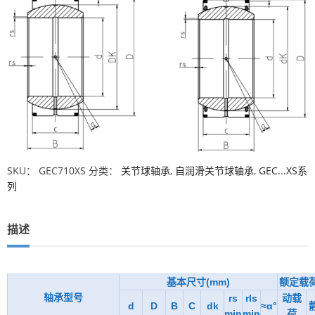
SKU：
GEC710XS
分类：
关节球轴承
,
自润滑关节球轴承
,
GEC...XS系
列
描述
基本尺寸(mm)
额定载荷
轴承型号
rs
rls
动载
d
D
B
C
dk
≈α°
min
min
荷