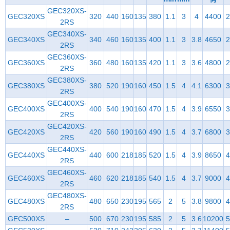
GEC320XS-
GEC320XS
320
440
160
135
380
1.1
3
4
4400
2
2RS
GEC340XS-
GEC340XS
340
460
160
135
400
1.1
3
3.8
4650
2
2RS
GEC360XS-
GEC360XS
360
480
160
135
420
1.1
3
3.6
4800
2
2RS
GEC380XS-
GEC380XS
380
520
190
160
450
1.5
4
4.1
6300
3
2RS
GEC400XS-
GEC400XS
400
540
190
160
470
1.5
4
3.9
6550
3
2RS
GEC420XS-
GEC420XS
420
560
190
160
490
1.5
4
3.7
6800
3
2RS
GEC440XS-
GEC440XS
440
600
218
185
520
1.5
4
3.9
8650
4
2RS
GEC460XS-
GEC460XS
460
620
218
185
540
1.5
4
3.7
9000
4
2RS
GEC480XS-
GEC480XS
480
650
230
195
565
2
5
3.8
9800
4
2RS
GEC500XS
–
500
670
230
195
585
2
5
3.6
10200
5