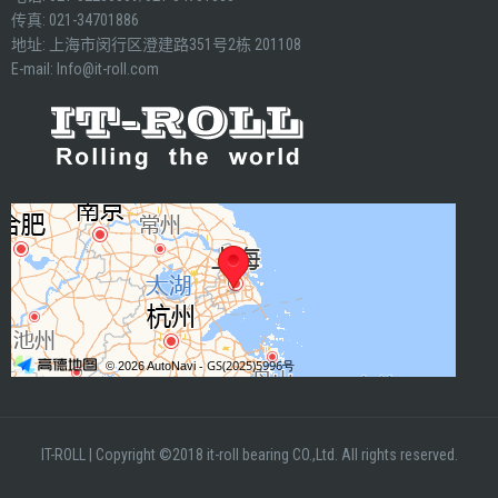
传真: 021-34701886
地址: 上海市闵行区澄建路351号2栋 201108
E-mail:
Info@it-roll.com
IT-ROLL
|
Copyright ©2018 it-roll bearing CO.,Ltd. All rights reserved.