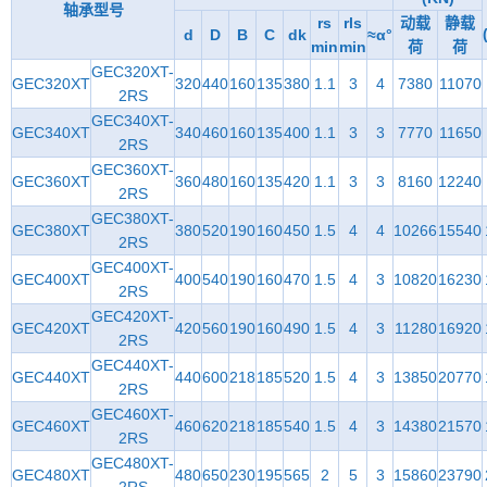
轴承型号
rs
rls
动载
静载
d
D
B
C
dk
≈α°
min
min
荷
荷
GEC320XT-
GEC320XT
320
440
160
135
380
1.1
3
4
7380
11070
2RS
GEC340XT-
GEC340XT
340
460
160
135
400
1.1
3
3
7770
11650
2RS
GEC360XT-
GEC360XT
360
480
160
135
420
1.1
3
3
8160
12240
2RS
GEC380XT-
GEC380XT
380
520
190
160
450
1.5
4
4
10266
15540
2RS
GEC400XT-
GEC400XT
400
540
190
160
470
1.5
4
3
10820
16230
2RS
GEC420XT-
GEC420XT
420
560
190
160
490
1.5
4
3
11280
16920
2RS
GEC440XT-
GEC440XT
440
600
218
185
520
1.5
4
3
13850
20770
2RS
GEC460XT-
GEC460XT
460
620
218
185
540
1.5
4
3
14380
21570
2RS
GEC480XT-
GEC480XT
480
650
230
195
565
2
5
3
15860
23790