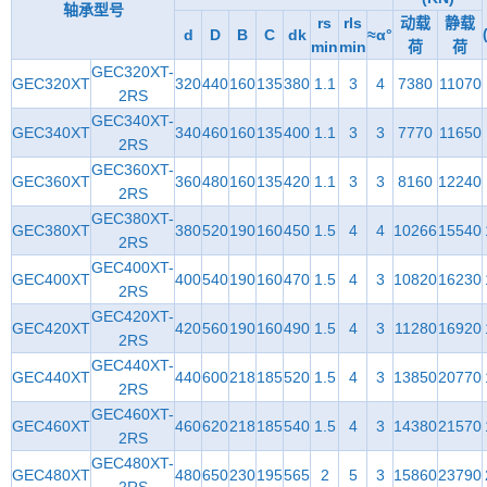
轴承型号
rs
rls
动载
静载
d
D
B
C
dk
≈α°
min
min
荷
荷
GEC320XT-
GEC320XT
320
440
160
135
380
1.1
3
4
7380
11070
2RS
GEC340XT-
GEC340XT
340
460
160
135
400
1.1
3
3
7770
11650
2RS
GEC360XT-
GEC360XT
360
480
160
135
420
1.1
3
3
8160
12240
2RS
GEC380XT-
GEC380XT
380
520
190
160
450
1.5
4
4
10266
15540
2RS
GEC400XT-
GEC400XT
400
540
190
160
470
1.5
4
3
10820
16230
2RS
GEC420XT-
GEC420XT
420
560
190
160
490
1.5
4
3
11280
16920
2RS
GEC440XT-
GEC440XT
440
600
218
185
520
1.5
4
3
13850
20770
2RS
GEC460XT-
GEC460XT
460
620
218
185
540
1.5
4
3
14380
21570
2RS
GEC480XT-
GEC480XT
480
650
230
195
565
2
5
3
15860
23790