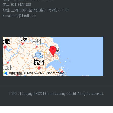
传真: 021-34701886
地址: 上海市闵行区澄建路351号2栋 201108
E-mail:
Info@it-roll.com
IT-ROLL
|
Copyright ©2018 it-roll bearing CO.,Ltd. All rights reserved.