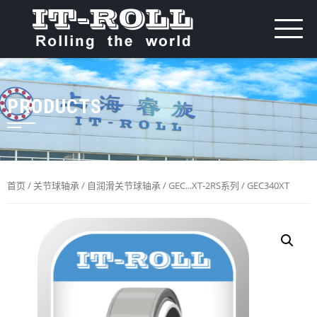
PRODUCTS
首页
/
关节球轴承
/
自润滑关节球轴承
/
GEC...XT-2RS系列
/ GEC340XT