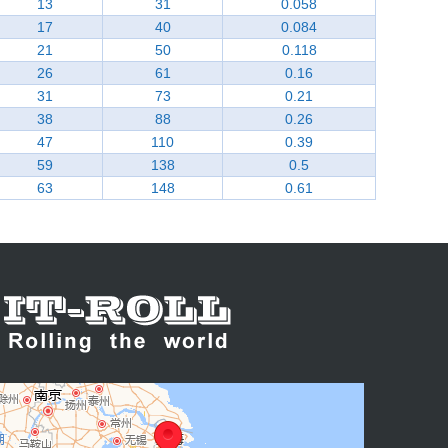
13
31
0.058
17
40
0.084
21
50
0.118
26
61
0.16
31
73
0.21
38
88
0.26
47
110
0.39
59
138
0.5
63
148
0.61