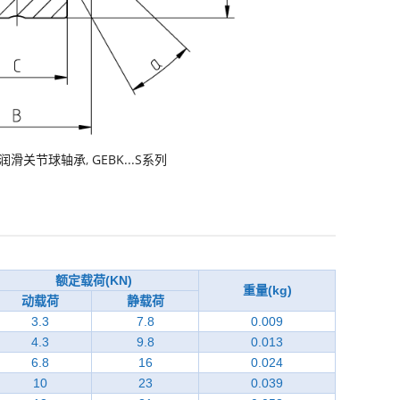
润滑关节球轴承
,
GEBK...S系列
额定载荷(KN)
重量(kg)
动载荷
静载荷
3.3
7.8
0.009
4.3
9.8
0.013
6.8
16
0.024
10
23
0.039