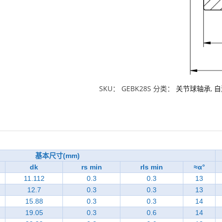
SKU：
GEBK28S
分类：
关节球轴承
,
自
基本尺寸(mm)
dk
rs min
rls min
≈α°
11.112
0.3
0.3
13
12.7
0.3
0.3
13
15.88
0.3
0.3
14
19.05
0.3
0.6
14