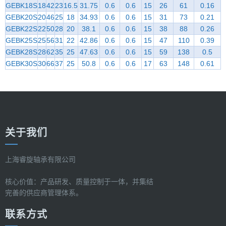
GEBK18S
18
42
23
16.5
31.75
0.6
0.6
15
26
61
0.16
GEBK20S
20
46
25
18
34.93
0.6
0.6
15
31
73
0.21
GEBK22S
22
50
28
20
38.1
0.6
0.6
15
38
88
0.26
GEBK25S
25
56
31
22
42.86
0.6
0.6
15
47
110
0.39
GEBK28S
28
62
35
25
47.63
0.6
0.6
15
59
138
0.5
GEBK30S
30
66
37
25
50.8
0.6
0.6
17
63
148
0.61
关于我们
上海睿旋轴承有限公司
核心价值：产品研发、质量控制于一体，并集结
完善的供应商管理体系。
联系方式