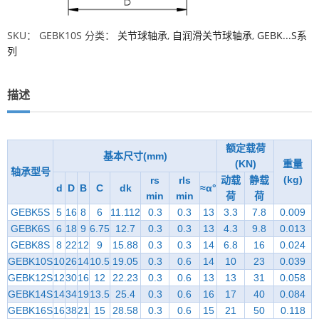
SKU：
GEBK10S
分类：
关节球轴承
,
自润滑关节球轴承
,
GEBK...S系
列
描述
额定载荷
基本尺寸(mm)
(KN)
重量
轴承型号
(kg)
rs
rls
动载
静载
d
D
B
C
dk
≈α°
min
min
荷
荷
GEBK5S
5
16
8
6
11.112
0.3
0.3
13
3.3
7.8
0.009
GEBK6S
6
18
9
6.75
12.7
0.3
0.3
13
4.3
9.8
0.013
GEBK8S
8
22
12
9
15.88
0.3
0.3
14
6.8
16
0.024
GEBK10S
10
26
14
10.5
19.05
0.3
0.6
14
10
23
0.039
GEBK12S
12
30
16
12
22.23
0.3
0.6
13
13
31
0.058
GEBK14S
14
34
19
13.5
25.4
0.3
0.6
16
17
40
0.084
GEBK16S
16
38
21
15
28.58
0.3
0.6
15
21
50
0.118