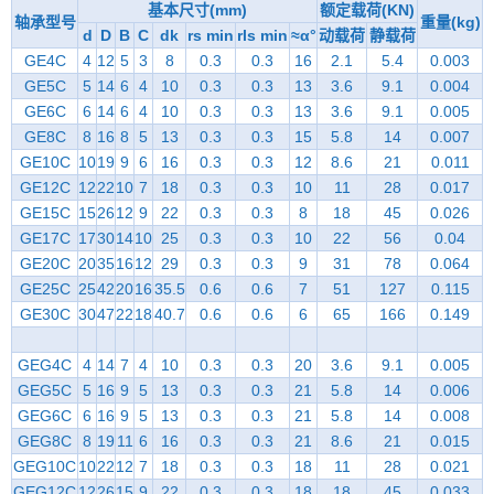
基本尺寸(mm)
额定载荷(KN)
轴承型号
重量(kg)
d
D
B
C
dk
rs min
rls min
≈α°
动载荷
静载荷
GE4C
4
12
5
3
8
0.3
0.3
16
2.1
5.4
0.003
GE5C
5
14
6
4
10
0.3
0.3
13
3.6
9.1
0.004
GE6C
6
14
6
4
10
0.3
0.3
13
3.6
9.1
0.005
GE8C
8
16
8
5
13
0.3
0.3
15
5.8
14
0.007
GE10C
10
19
9
6
16
0.3
0.3
12
8.6
21
0.011
GE12C
12
22
10
7
18
0.3
0.3
10
11
28
0.017
GE15C
15
26
12
9
22
0.3
0.3
8
18
45
0.026
GE17C
17
30
14
10
25
0.3
0.3
10
22
56
0.04
GE20C
20
35
16
12
29
0.3
0.3
9
31
78
0.064
GE25C
25
42
20
16
35.5
0.6
0.6
7
51
127
0.115
GE30C
30
47
22
18
40.7
0.6
0.6
6
65
166
0.149
GEG4C
4
14
7
4
10
0.3
0.3
20
3.6
9.1
0.005
GEG5C
5
16
9
5
13
0.3
0.3
21
5.8
14
0.006
GEG6C
6
16
9
5
13
0.3
0.3
21
5.8
14
0.008
GEG8C
8
19
11
6
16
0.3
0.3
21
8.6
21
0.015
GEG10C
10
22
12
7
18
0.3
0.3
18
11
28
0.021
GEG12C
12
26
15
9
22
0.3
0.3
18
18
45
0.033