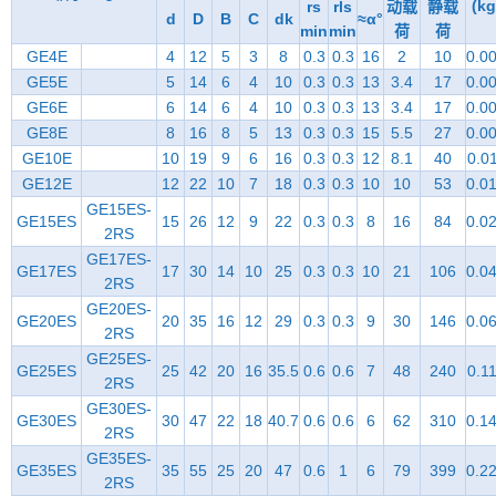
(kg
rs
rls
动载
静载
d
D
B
C
dk
≈α°
min
min
荷
荷
GE4E
4
12
5
3
8
0.3
0.3
16
2
10
0.0
GE5E
5
14
6
4
10
0.3
0.3
13
3.4
17
0.0
GE6E
6
14
6
4
10
0.3
0.3
13
3.4
17
0.0
GE8E
8
16
8
5
13
0.3
0.3
15
5.5
27
0.0
GE10E
10
19
9
6
16
0.3
0.3
12
8.1
40
0.0
GE12E
12
22
10
7
18
0.3
0.3
10
10
53
0.0
GE15ES-
GE15ES
15
26
12
9
22
0.3
0.3
8
16
84
0.0
2RS
GE17ES-
GE17ES
17
30
14
10
25
0.3
0.3
10
21
106
0.0
2RS
GE20ES-
GE20ES
20
35
16
12
29
0.3
0.3
9
30
146
0.0
2RS
GE25ES-
GE25ES
25
42
20
16
35.5
0.6
0.6
7
48
240
0.1
2RS
GE30ES-
GE30ES
30
47
22
18
40.7
0.6
0.6
6
62
310
0.1
2RS
GE35ES-
GE35ES
35
55
25
20
47
0.6
1
6
79
399
0.2
2RS