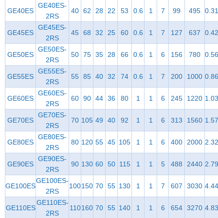
GE40ES-
GE40ES
40
62
28
22
53
0.6
1
7
99
495
0.3
2RS
GE45ES-
GE45ES
45
68
32
25
60
0.6
1
7
127
637
0.4
2RS
GE50ES-
GE50ES
50
75
35
28
66
0.6
1
6
156
780
0.5
2RS
GE55ES-
GE55ES
55
85
40
32
74
0.6
1
7
200
1000
0.8
2RS
GE60ES-
GE60ES
60
90
44
36
80
1
1
6
245
1220
1.0
2RS
GE70ES-
GE70ES
70
105
49
40
92
1
1
6
313
1560
1.5
2RS
GE80ES-
GE80ES
80
120
55
45
105
1
1
6
400
2000
2.3
2RS
GE90ES-
GE90ES
90
130
60
50
115
1
1
5
488
2440
2.7
2RS
GE100ES-
GE100ES
100
150
70
55
130
1
1
7
607
3030
4.4
2RS
GE110ES-
GE110ES
110
160
70
55
140
1
1
6
654
3270
4.8
2RS