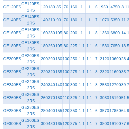
GE120ES-
GE120ES
120
180
85
70
160
1
1
6
950
4750
8.1
2RS
GE140ES-
GE140ES
140
210
90
70
180
1
1
7
1070
5350
11.
2RS
GE160ES-
GE160ES
160
230
105
80
200
1
1
8
1360
6800
14.
2RS
GE180ES-
GE180ES
180
260
105
80
225
1.1
1.1
6
1530
7650
18.
2RS
GE200ES-
GE200ES
200
290
130
100
250
1.1
1.1
7
2120
10600
28.
2RS
GE220ES-
GE220ES
220
320
135
100
275
1.1
1.1
8
2320
11600
35.
2RS
GE240ES-
GE240ES
240
340
140
100
300
1.1
1.1
8
2550
12700
39.
2RS
GE260ES-
GE260ES
260
370
150
110
325
1.1
1.1
7
3030
15190
51.
2RS
GE280ES-
GE280ES
280
400
155
120
350
1.1
1.1
6
3570
17850
64.
2RS
GE300ES-
GE300ES
300
430
165
120
375
1.1
1.1
7
3800
19100
77.
2RS