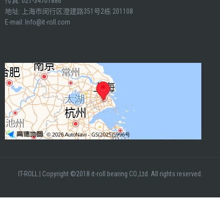
传真: 021-34701886
地址: 上海市闵行区澄建路351号2栋 201108
E-mail:
Info@it-roll.com
IT-ROLL
|
Copyright ©2018 it-roll bearing CO.,Ltd. All rights reserved.