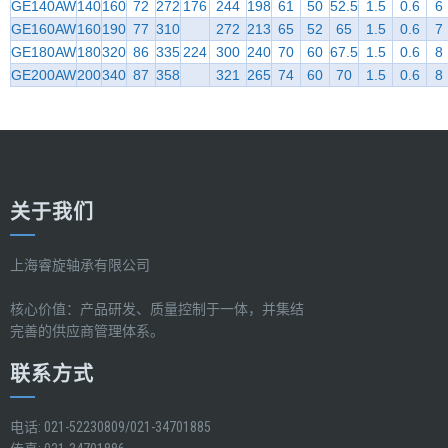
GE140AW
140
160
72
272
176
244
198
61
50
52.5
1.5
0.6
6
GE160AW
160
190
77
310
272
213
65
52
65
1.5
0.6
7
GE180AW
180
320
86
335
224
300
240
70
60
67.5
1.5
0.6
8
GE200AW
200
340
87
358
321
265
74
60
70
1.5
0.6
8
关于我们
上海睿旋轴承有限公司
核心价值：产品研发、质量控制于一体，并集结
完善的供应商管理体系。
联系方式
电话: 021-52230809/021-34701885