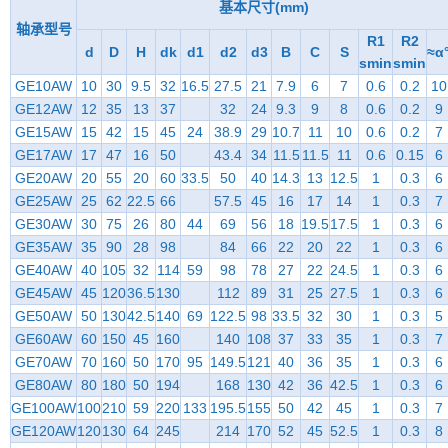
基本尺寸(mm)
轴承型号
R1
R2
d
D
H
dk
d1
d2
d3
B
C
S
≈α
smin
smin
GE10AW
10
30
9.5
32
16.5
27.5
21
7.9
6
7
0.6
0.2
10
GE12AW
12
35
13
37
32
24
9.3
9
8
0.6
0.2
9
GE15AW
15
42
15
45
24
38.9
29
10.7
11
10
0.6
0.2
7
GE17AW
17
47
16
50
43.4
34
11.5
11.5
11
0.6
0.15
6
GE20AW
20
55
20
60
33.5
50
40
14.3
13
12.5
1
0.3
6
GE25AW
25
62
22.5
66
57.5
45
16
17
14
1
0.3
7
GE30AW
30
75
26
80
44
69
56
18
19.5
17.5
1
0.3
6
GE35AW
35
90
28
98
84
66
22
20
22
1
0.3
6
GE40AW
40
105
32
114
59
98
78
27
22
24.5
1
0.3
6
GE45AW
45
120
36.5
130
112
89
31
25
27.5
1
0.3
6
GE50AW
50
130
42.5
140
69
122.5
98
33.5
32
30
1
0.3
5
GE60AW
60
150
45
160
140
108
37
33
35
1
0.3
7
GE70AW
70
160
50
170
95
149.5
121
40
36
35
1
0.3
6
GE80AW
80
180
50
194
168
130
42
36
42.5
1
0.3
6
GE100AW
100
210
59
220
133
195.5
155
50
42
45
1
0.3
7
GE120AW
120
130
64
245
214
170
52
45
52.5
1
0.3
8