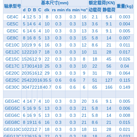
基本尺寸(mm)
额定载荷(KN)
轴承型号
重量(kg)
d
D
B
C
dk
rs min
rls min
≈α°
动载荷
静载荷
GE4C
4
12
5
3
8
0.3
0.3
16
2.1
5.4
0.003
GE5C
5
14
6
4
10
0.3
0.3
13
3.6
9.1
0.004
GE6C
6
14
6
4
10
0.3
0.3
13
3.6
9.1
0.005
GE8C
8
16
8
5
13
0.3
0.3
15
5.8
14
0.007
GE10C
10
19
9
6
16
0.3
0.3
12
8.6
21
0.011
GE12C
12
22
10
7
18
0.3
0.3
10
11
28
0.017
GE15C
15
26
12
9
22
0.3
0.3
8
18
45
0.026
GE17C
17
30
14
10
25
0.3
0.3
10
22
56
0.04
GE20C
20
35
16
12
29
0.3
0.3
9
31
78
0.064
GE25C
25
42
20
16
35.5
0.6
0.6
7
51
127
0.115
GE30C
30
47
22
18
40.7
0.6
0.6
6
65
166
0.149
GEG4C
4
14
7
4
10
0.3
0.3
20
3.6
9.1
0.005
GEG5C
5
16
9
5
13
0.3
0.3
21
5.8
14
0.006
GEG6C
6
16
9
5
13
0.3
0.3
21
5.8
14
0.008
GEG8C
8
19
11
6
16
0.3
0.3
21
8.6
21
0.015
GEG10C
10
22
12
7
18
0.3
0.3
18
11
28
0.021
GEG12C
12
26
15
9
22
0.3
0.3
18
18
45
0.033