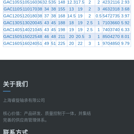
GAC105S
105
160
36
32.5
35
148
12.3
17.5
2
2
423
2116
2.93
GAC110S
110
170
38
34
38
155
13
19
2
3
463
2318
3.68
GAC120S
120
180
38
37
38
168
14.5
19
2
0.5
547
2735
3.97
GAC130S
130
200
45
43
45
188
18
19
2.5
1
710
3660
5.92
GAC140S
140
210
45
43
45
198
19
19
2.5
1
740
3740
6.33
GAC150S
150
225
48
46
48
211
20
20.5
3
1
850
4270
8.01
GAC160S
160
240
51
49
51
225
20
22
3
1
970
4850
9.79
关于我们
上海睿旋轴承有限公司
核心价值：产品研发、质量控制于一体，并集结
完善的供应商管理体系。
联系方式