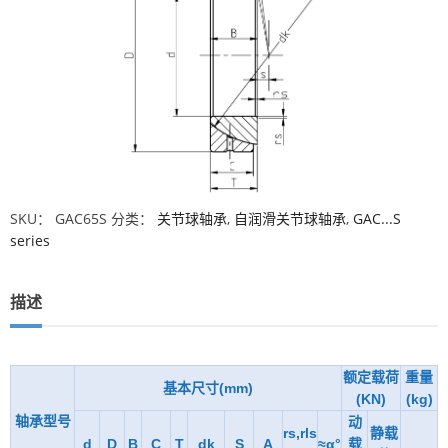
SKU：
GAC65S
分类：
关节球轴承
,
自润滑关节球轴承
,
GAC...S
series
描述
额定载荷
重量
基本尺寸(mm)
(KN)
(kg)
轴承型号
动
rs,rls
静载
d
D
B
C
T
dk
S
A
≈α°
载