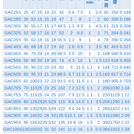
min
荷
荷
GAC25S
25
47
15
14
15
42
0.6
7.5
1
2.5
50
250
0.148
GAC28S
28
52
15
15
16
47
1
8
1
2
60
300
0.186
GAC30S
30
55
17
15
17
49.5
1.3
8.5
1
4.5
63
315
0.208
GAC32S
32
58
17
16
17
52
2
8.5
1
2
71
354
0.241
GAC35S
35
62
18
16
18
55.5
2.1
9
1
4
78
390
0.268
GAC40S
40
68
19
17
19
62
2.8
9.5
1
3.5
92
463
0.327
GAC45S
45
75
20
18
20
68.5
3.5
10
1
3
108
540
0.416
GAC50S
50
80
20
19
20
74
4.3
10
1
1.5
123
618
0.455
GAC55S
55
90
23
20
23
82
5
11.5
1.1
4
144
721
0.645
GAC60S
60
95
23
21
23
88.5
5.7
11.5
1.1
2.5
163
817
0.714
GAC65S
65
100
23
22
23
93.5
6.5
11.5
1.1
1
180
905
0.759
GAC70S
70
110
25
23
25
102
7.2
12.5
1.1
2
206
1030
1.04
GAC75S
75
115
25
24
25
107
7.9
12.5
1.1
1
220
1129
1.12
GAC80S
80
125
29
25.5
29
115
8.6
14.5
1.1
3.5
258
1290
1.54
GAC85S
85
130
29
26.5
29
122
9.4
14.5
1.1
2
284
1422
1.61
GAC90S
90
140
32
28
32
128.5
10.1
16
1.5
3.5
316
1580
2.09
GAC95S
95
145
32
29.5
32
135
10.8
16
1.5
2
350
1750
2.22
GAC100S
100
150
32
31
32
141
11.6
16
1.5
0.5
384
1923
2.34