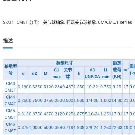
SKU：
CM8T
分类：
关节球轴承
,
杆端关节球轴承
,
CM/CM...T series
描述
英制尺寸
额定
轴承型
重
载荷
≈a°
C1
关节
d3
I1
号
(k
d
d2
B
h
(KN)
max
球
UNF/2A
min
CM3
0.190
0.625
0.312
0.234
0.437
1.250
10-32
0.750
9.25
17
0.
CM3T
CM4
0.250
0.750
0.375
0.250
0.500
1.560
1/4-28
1.000
14.30
21
0.
CM4T
CM5
0.313
0.875
0.437
0.312
0.625
1.875
5/16-24
1.250
17.01
17
0.
CM5T
CM6
0.375
1.000
0.500
0.359
0.719
1.938
3/8-24
1.250
22.63
19
0.
CM6T