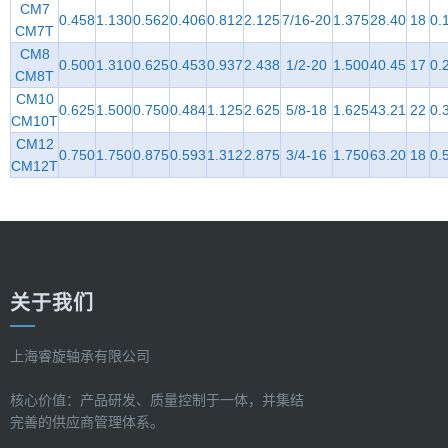
CM7
0.458
1.130
0.562
0.406
0.812
2.125
7/16-20
1.375
28.40
18
0.
CM7T
CM8
0.500
1.310
0.625
0.453
0.937
2.438
1/2-20
1.500
40.45
17
0.
CM8T
CM10
0.625
1.500
0.750
0.484
1.125
2.625
5/8-18
1.625
43.21
22
0.
CM10T
CM12
0.750
1.750
0.875
0.593
1.312
2.875
3/4-16
1.750
63.20
18
0.
CM12T
关于我们
上海睿旋轴承有限公司
核心价值：产品研发、质量控制于一体，并集结
完善的供应商管理体系。