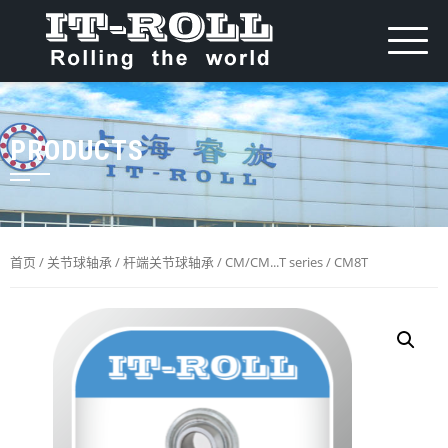
PRODUCTS
首页
/
关节球轴承
/
杆端关节球轴承
/
CM/CM...T series
/ CM8T