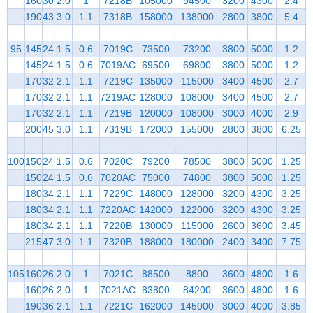
160
30
2.0
1
7218B
105000
94500
3200
4300
2.4
190
43
3.0
1.1
7318B
158000
138000
2800
3800
5.4
95
145
24
1.5
0.6
7019C
73500
73200
3800
5000
1.2
145
24
1.5
0.6
7019AC
69500
69800
3800
5000
1.2
170
32
2.1
1.1
7219C
135000
115000
3400
4500
2.7
170
32
2.1
1.1
7219AC
128000
108000
3400
4500
2.7
170
32
2.1
1.1
7219B
120000
108000
3000
4000
2.9
200
45
3.0
1.1
7319B
172000
155000
2800
3800
6.25
100
150
24
1.5
0.6
7020C
79200
78500
3800
5000
1.25
150
24
1.5
0.6
7020AC
75000
74800
3800
5000
1.25
180
34
2.1
1.1
7229C
148000
128000
3200
4300
3.25
180
34
2.1
1.1
7220AC
142000
122000
3200
4300
3.25
180
34
2.1
1.1
7220B
130000
115000
2600
3600
3.45
215
47
3.0
1.1
7320B
188000
180000
2400
3400
7.75
105
160
26
2.0
1
7021C
88500
8800
3600
4800
1.6
160
26
2.0
1
7021AC
83800
84200
3600
4800
1.6
190
36
2.1
1.1
7221C
162000
145000
3000
4000
3.85