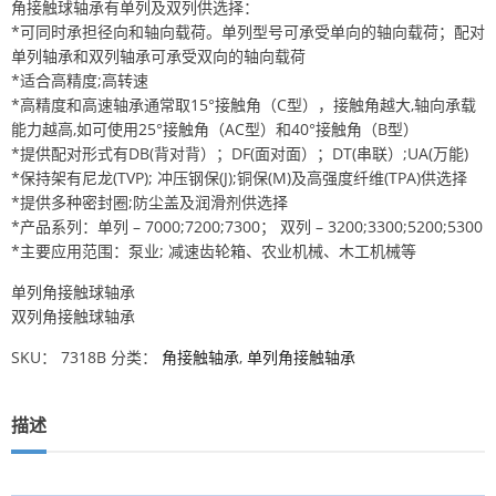
角接触球轴承有单列及双列供选择：
*可同时承担径向和轴向载荷。单列型号可承受单向的轴向载荷；配对
单列轴承和双列轴承可承受双向的轴向载荷
*适合高精度;高转速
*高精度和高速轴承通常取15°接触角（C型），接触角越大,轴向承载
能力越高,如可使用25°接触角（AC型）和40°接触角（B型）
*提供配对形式有DB(背对背）；DF(面对面）；DT(串联）;UA(万能)
*保持架有尼龙(TVP); 冲压钢保(J);铜保(M)及高强度纤维(TPA)供选择
*提供多种密封圈;防尘盖及润滑剂供选择
*产品系列：单列 – 7000;7200;7300； 双列 – 3200;3300;5200;5300
*主要应用范围：泵业; 减速齿轮箱、农业机械、木工机械等
单列角接触球轴承
双列角接触球轴承
SKU：
7318B
分类：
角接触轴承
,
单列角接触轴承
描述