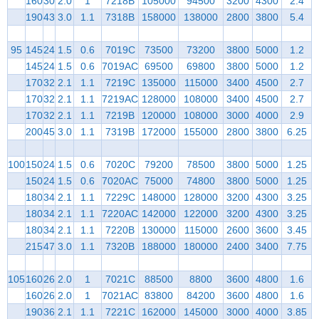
160
30
2.0
1
7218B
105000
94500
3200
4300
2.4
190
43
3.0
1.1
7318B
158000
138000
2800
3800
5.4
95
145
24
1.5
0.6
7019C
73500
73200
3800
5000
1.2
145
24
1.5
0.6
7019AC
69500
69800
3800
5000
1.2
170
32
2.1
1.1
7219C
135000
115000
3400
4500
2.7
170
32
2.1
1.1
7219AC
128000
108000
3400
4500
2.7
170
32
2.1
1.1
7219B
120000
108000
3000
4000
2.9
200
45
3.0
1.1
7319B
172000
155000
2800
3800
6.25
100
150
24
1.5
0.6
7020C
79200
78500
3800
5000
1.25
150
24
1.5
0.6
7020AC
75000
74800
3800
5000
1.25
180
34
2.1
1.1
7229C
148000
128000
3200
4300
3.25
180
34
2.1
1.1
7220AC
142000
122000
3200
4300
3.25
180
34
2.1
1.1
7220B
130000
115000
2600
3600
3.45
215
47
3.0
1.1
7320B
188000
180000
2400
3400
7.75
105
160
26
2.0
1
7021C
88500
8800
3600
4800
1.6
160
26
2.0
1
7021AC
83800
84200
3600
4800
1.6
190
36
2.1
1.1
7221C
162000
145000
3000
4000
3.85