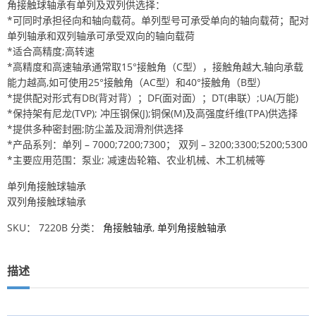
角接触球轴承有单列及双列供选择：
*可同时承担径向和轴向载荷。单列型号可承受单向的轴向载荷；配对
单列轴承和双列轴承可承受双向的轴向载荷
*适合高精度;高转速
*高精度和高速轴承通常取15°接触角（C型），接触角越大,轴向承载
能力越高,如可使用25°接触角（AC型）和40°接触角（B型）
*提供配对形式有DB(背对背）；DF(面对面）；DT(串联）;UA(万能)
*保持架有尼龙(TVP); 冲压钢保(J);铜保(M)及高强度纤维(TPA)供选择
*提供多种密封圈;防尘盖及润滑剂供选择
*产品系列：单列 – 7000;7200;7300； 双列 – 3200;3300;5200;5300
*主要应用范围：泵业; 减速齿轮箱、农业机械、木工机械等
单列角接触球轴承
双列角接触球轴承
SKU：
7220B
分类：
角接触轴承
,
单列角接触轴承
描述