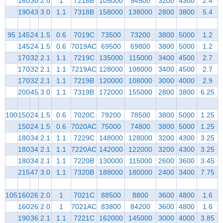
160
30
2.0
1
7218B
105000
94500
3200
4300
2.4
190
43
3.0
1.1
7318B
158000
138000
2800
3800
5.4
95
145
24
1.5
0.6
7019C
73500
73200
3800
5000
1.2
145
24
1.5
0.6
7019AC
69500
69800
3800
5000
1.2
170
32
2.1
1.1
7219C
135000
115000
3400
4500
2.7
170
32
2.1
1.1
7219AC
128000
108000
3400
4500
2.7
170
32
2.1
1.1
7219B
120000
108000
3000
4000
2.9
200
45
3.0
1.1
7319B
172000
155000
2800
3800
6.25
100
150
24
1.5
0.6
7020C
79200
78500
3800
5000
1.25
150
24
1.5
0.6
7020AC
75000
74800
3800
5000
1.25
180
34
2.1
1.1
7229C
148000
128000
3200
4300
3.25
180
34
2.1
1.1
7220AC
142000
122000
3200
4300
3.25
180
34
2.1
1.1
7220B
130000
115000
2600
3600
3.45
215
47
3.0
1.1
7320B
188000
180000
2400
3400
7.75
105
160
26
2.0
1
7021C
88500
8800
3600
4800
1.6
160
26
2.0
1
7021AC
83800
84200
3600
4800
1.6
190
36
2.1
1.1
7221C
162000
145000
3000
4000
3.85