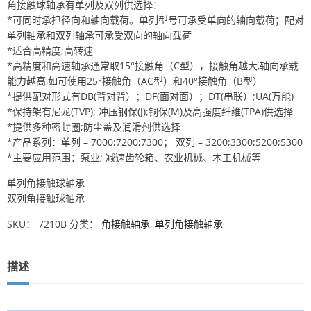
角接触球轴承有单列及双列供选择：
*可同时承担径向和轴向载荷。单列型号可承受单向的轴向载荷；配对
单列轴承和双列轴承可承受双向的轴向载荷
*适合高精度;高转速
*高精度和高速轴承通常取15°接触角（C型），接触角越大,轴向承载
能力越高,如可使用25°接触角（AC型）和40°接触角（B型）
*提供配对形式有DB(背对背）；DF(面对面）；DT(串联）;UA(万能)
*保持架有尼龙(TVP); 冲压钢保(J);铜保(M)及高强度纤维(TPA)供选择
*提供多种密封圈;防尘盖及润滑剂供选择
*产品系列：单列 – 7000;7200;7300； 双列 – 3200;3300;5200;5300
*主要应用范围：泵业; 减速齿轮箱、农业机械、木工机械等
单列角接触球轴承
双列角接触球轴承
SKU：
7210B
分类：
角接触轴承
,
单列角接触轴承
描述