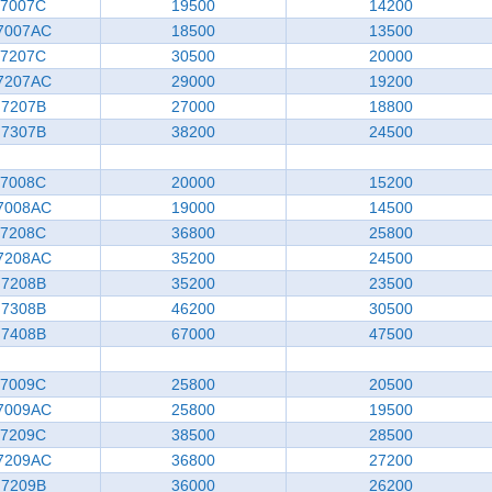
7007C
19500
14200
7007AC
18500
13500
7207C
30500
20000
7207AC
29000
19200
7207B
27000
18800
7307B
38200
24500
7008C
20000
15200
7008AC
19000
14500
7208C
36800
25800
7208AC
35200
24500
7208B
35200
23500
7308B
46200
30500
7408B
67000
47500
7009C
25800
20500
7009AC
25800
19500
7209C
38500
28500
7209AC
36800
27200
7209B
36000
26200