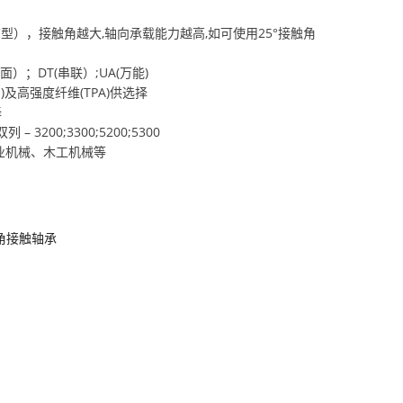
C型），接触角越大,轴向承载能力越高,如可使用25°接触角
）；DT(串联）;UA(万能)
(M)及高强度纤维(TPA)供选择
择
 – 3200;3300;5200;5300
农业机械、木工机械等
角接触轴承