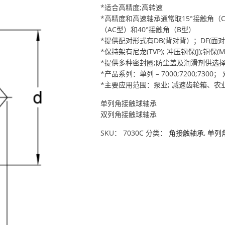
*适合高精度;高转速
*高精度和高速轴承通常取15°接触角（
（AC型）和40°接触角（B型）
*提供配对形式有DB(背对背）；DF(面对面
*保持架有尼龙(TVP); 冲压钢保(J);铜保
*提供多种密封圈;防尘盖及润滑剂供选
*产品系列：单列 – 7000;7200;7300； 双列
*主要应用范围：泵业; 减速齿轮箱、
单列角接触球轴承
双列角接触球轴承
SKU：
7030C
分类：
角接触轴承
,
单列