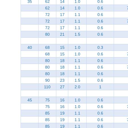
35
62
14
1.0
0.6
62
14
1.0
0.6
72
17
1.1
0.6
72
17
1.1
0.6
72
17
1.1
0.6
80
21
1.5
0.6
40
68
15
1.0
0.3
68
15
1.0
0.6
80
18
1.1
0.6
80
18
1.1
0.6
80
18
1.1
0.6
90
23
1.5
0.6
110
27
2.0
1
45
75
16
1.0
0.6
75
16
1.0
0.6
85
19
1.1
0.6
85
19
1.1
0.6
85
19
1.1
0.6