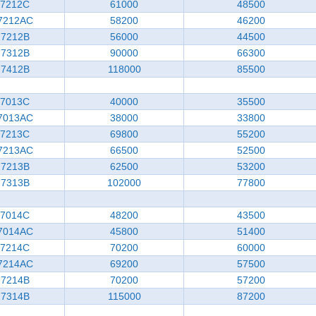
7212C
61000
48500
7212AC
58200
46200
7212B
56000
44500
7312B
90000
66300
7412B
118000
85500
7013C
40000
35500
7013AC
38000
33800
7213C
69800
55200
7213AC
66500
52500
7213B
62500
53200
7313B
102000
77800
7014C
48200
43500
7014AC
45800
51400
7214C
70200
60000
7214AC
69200
57500
7214B
70200
57200
7314B
115000
87200