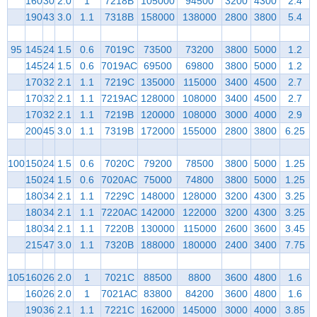
160
30
2.0
1
7218B
105000
94500
3200
4300
2.4
190
43
3.0
1.1
7318B
158000
138000
2800
3800
5.4
95
145
24
1.5
0.6
7019C
73500
73200
3800
5000
1.2
145
24
1.5
0.6
7019AC
69500
69800
3800
5000
1.2
170
32
2.1
1.1
7219C
135000
115000
3400
4500
2.7
170
32
2.1
1.1
7219AC
128000
108000
3400
4500
2.7
170
32
2.1
1.1
7219B
120000
108000
3000
4000
2.9
200
45
3.0
1.1
7319B
172000
155000
2800
3800
6.25
100
150
24
1.5
0.6
7020C
79200
78500
3800
5000
1.25
150
24
1.5
0.6
7020AC
75000
74800
3800
5000
1.25
180
34
2.1
1.1
7229C
148000
128000
3200
4300
3.25
180
34
2.1
1.1
7220AC
142000
122000
3200
4300
3.25
180
34
2.1
1.1
7220B
130000
115000
2600
3600
3.45
215
47
3.0
1.1
7320B
188000
180000
2400
3400
7.75
105
160
26
2.0
1
7021C
88500
8800
3600
4800
1.6
160
26
2.0
1
7021AC
83800
84200
3600
4800
1.6
190
36
2.1
1.1
7221C
162000
145000
3000
4000
3.85