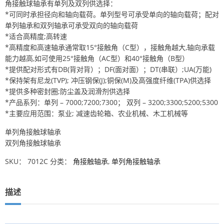
角接触球轴承有单列及双列供选择：
*可同时承担径向和轴向载荷。单列型号可承受单向的轴向载荷；配对
单列轴承和双列轴承可承受双向的轴向载荷
*适合高精度;高转速
*高精度和高速轴承通常取15°接触角（C型），接触角越大,轴向承载
能力越高,如可使用25°接触角（AC型）和40°接触角（B型）
*提供配对形式有DB(背对背）；DF(面对面）；DT(串联）;UA(万能)
*保持架有尼龙(TVP); 冲压钢保(J);铜保(M)及高强度纤维(TPA)供选择
*提供多种密封圈;防尘盖及润滑剂供选择
*产品系列：单列 – 7000;7200;7300； 双列 – 3200;3300;5200;5300
*主要应用范围：泵业; 减速齿轮箱、农业机械、木工机械等
单列角接触球轴承
双列角接触球轴承
SKU：
7012C
分类：
角接触轴承
,
单列角接触轴承
描述