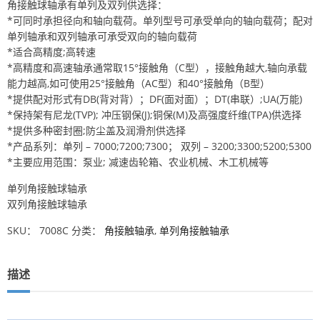
角接触球轴承有单列及双列供选择：
*可同时承担径向和轴向载荷。单列型号可承受单向的轴向载荷；配对
单列轴承和双列轴承可承受双向的轴向载荷
*适合高精度;高转速
*高精度和高速轴承通常取15°接触角（C型），接触角越大,轴向承载
能力越高,如可使用25°接触角（AC型）和40°接触角（B型）
*提供配对形式有DB(背对背）；DF(面对面）；DT(串联）;UA(万能)
*保持架有尼龙(TVP); 冲压钢保(J);铜保(M)及高强度纤维(TPA)供选择
*提供多种密封圈;防尘盖及润滑剂供选择
*产品系列：单列 – 7000;7200;7300； 双列 – 3200;3300;5200;5300
*主要应用范围：泵业; 减速齿轮箱、农业机械、木工机械等
单列角接触球轴承
双列角接触球轴承
SKU：
7008C
分类：
角接触轴承
,
单列角接触轴承
描述