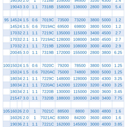
160
30
2.0
1
7218B
105000
94500
3200
4300
2.4
190
43
3.0
1.1
7318B
158000
138000
2800
3800
5.4
95
145
24
1.5
0.6
7019C
73500
73200
3800
5000
1.2
145
24
1.5
0.6
7019AC
69500
69800
3800
5000
1.2
170
32
2.1
1.1
7219C
135000
115000
3400
4500
2.7
170
32
2.1
1.1
7219AC
128000
108000
3400
4500
2.7
170
32
2.1
1.1
7219B
120000
108000
3000
4000
2.9
200
45
3.0
1.1
7319B
172000
155000
2800
3800
6.25
100
150
24
1.5
0.6
7020C
79200
78500
3800
5000
1.25
150
24
1.5
0.6
7020AC
75000
74800
3800
5000
1.25
180
34
2.1
1.1
7229C
148000
128000
3200
4300
3.25
180
34
2.1
1.1
7220AC
142000
122000
3200
4300
3.25
180
34
2.1
1.1
7220B
130000
115000
2600
3600
3.45
215
47
3.0
1.1
7320B
188000
180000
2400
3400
7.75
105
160
26
2.0
1
7021C
88500
8800
3600
4800
1.6
160
26
2.0
1
7021AC
83800
84200
3600
4800
1.6
190
36
2.1
1.1
7221C
162000
145000
3000
4000
3.85