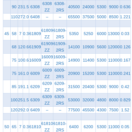
6308
6308-
90
23
1.5
6308
40500
24000
5300
9000
0.636
ZZ
2RS
110
27
2.0
6408
–
–
65500
37500
5000
8500
1.221
61809
61809-
45
58
7
0.3
61809
5350
5250
6000
13000
0.03
ZZ
2RS
61909
61909-
68
12
0.6
61909
14100
10900
5600
12000
0.126
ZZ
2RS
16009
16009-
75
10
0.6
16009
14900
11400
5300
11000
0.167
ZZ
2RS
6009
6009-
75
16
1.0
6009
20900
15200
5300
11000
0.241
ZZ
2RS
6209
6209-
85
19
1.1
6209
31500
20400
5300
9000
0.42
ZZ
2RS
6309
6309-
100
25
1.5
6309
53000
32000
4800
8000
0.829
ZZ
2RS
120
29
2.0
6409
–
–
77500
45500
4300
7500
1.52
61810
61810-
50
65
7
0.3
61810
6400
6200
5300
11000
0.05
ZZ
2RS