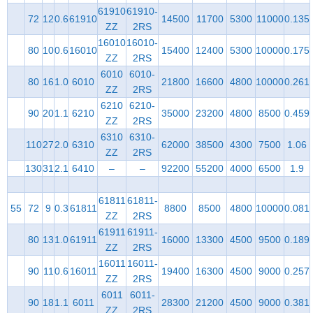
61910
61910-
72
12
0.6
61910
14500
11700
5300
11000
0.135
ZZ
2RS
16010
16010-
80
10
0.6
16010
15400
12400
5300
10000
0.175
ZZ
2RS
6010
6010-
80
16
1.0
6010
21800
16600
4800
10000
0.261
ZZ
2RS
6210
6210-
90
20
1.1
6210
35000
23200
4800
8500
0.459
ZZ
2RS
6310
6310-
110
27
2.0
6310
62000
38500
4300
7500
1.06
ZZ
2RS
130
31
2.1
6410
–
–
92200
55200
4000
6500
1.9
61811
61811-
55
72
9
0.3
61811
8800
8500
4800
10000
0.081
ZZ
2RS
61911
61911-
80
13
1.0
61911
16000
13300
4500
9500
0.189
ZZ
2RS
16011
16011-
90
11
0.6
16011
19400
16300
4500
9000
0.257
ZZ
2RS
6011
6011-
90
18
1.1
6011
28300
21200
4500
9000
0.381
ZZ
2RS