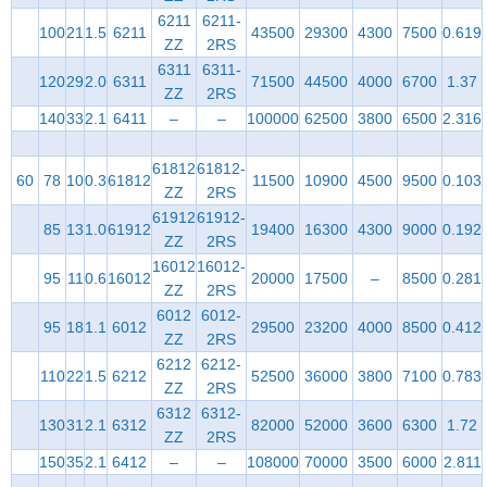
6211
6211-
100
21
1.5
6211
43500
29300
4300
7500
0.619
ZZ
2RS
6311
6311-
120
29
2.0
6311
71500
44500
4000
6700
1.37
ZZ
2RS
140
33
2.1
6411
–
–
100000
62500
3800
6500
2.316
61812
61812-
60
78
10
0.3
61812
11500
10900
4500
9500
0.103
ZZ
2RS
61912
61912-
85
13
1.0
61912
19400
16300
4300
9000
0.192
ZZ
2RS
16012
16012-
95
11
0.6
16012
20000
17500
–
8500
0.281
ZZ
2RS
6012
6012-
95
18
1.1
6012
29500
23200
4000
8500
0.412
ZZ
2RS
6212
6212-
110
22
1.5
6212
52500
36000
3800
7100
0.783
ZZ
2RS
6312
6312-
130
31
2.1
6312
82000
52000
3600
6300
1.72
ZZ
2RS
150
35
2.1
6412
–
–
108000
70000
3500
6000
2.811