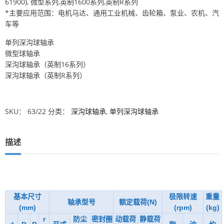
61900), 微型系列,英制1600系列,英制R系列
*主要应用范围：电机马达、通用工业机械、齿轮箱、泵业、农机、汽
车等
单列深沟球轴承
微型球轴承
深沟球轴承（英制16系列）
深沟球轴承（英制R系列）
SKU：
63/22
分类：
深沟球轴承
,
单列深沟球轴承
描述
基本尺寸
极限转速
重量
轴承型号
额定载荷(N)
(mm)
(rpm)
(kg)
r
防尘
密封圈
动载荷
静载荷