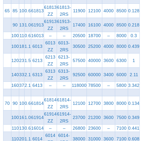
61813
61813-
65
85
10
0.6
61813
11900
12100
4000
8500
0.128
ZZ
2RS
61913
61913-
90
13
1.0
61913
17400
16100
4000
8500
0.218
ZZ
2RS
100
11
0.6
16013
–
–
20500
18700
–
8000
0.3
6013
6013-
100
18
1.1
6013
30500
25200
4000
8000
0.439
ZZ
2RS
6213
6213-
120
23
1.5
6213
57500
40000
3600
6300
1
ZZ
2RS
6313
6313-
140
33
2.1
6313
92500
60000
3400
6000
2.11
ZZ
2RS
160
37
2.1
6413
–
–
118000
78500
–
5800
3.342
61814
61814-
70
90
10
0.6
61814
12100
12700
3800
8000
0.134
ZZ
2RS
61914
61914-
100
16
1.0
61914
23700
21200
3600
7500
0.349
ZZ
2RS
110
13
0.6
16014
–
–
26800
23600
–
7100
0.441
6014
6014-
110
20
1.1
6014
38000
31000
3600
7100
0.608