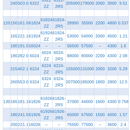
6322
6322-
240
50
3.0
6322
205000
179000
2000
3000
9.51
ZZ
2RS
61824
61824-
120
150
16
1.0
61824
28900
35500
2200
4800
0.537
ZZ
2RS
61924
61924-
165
22
1.1
61924
53000
54000
2000
4500
1.21
ZZ
2RS
180
19
1.0
16024
–
–
56500
57500
–
4300
1.6
6024
6024-
180
28
2.0
6024
88000
80000
2200
4300
2.08
ZZ
2RS
6224
6224-
215
40
2.1
6224
155000
131000
2000
3200
5.29
ZZ
2RS
6324
6324-
260
55
3.0
6324
207000
185000
1800
2800
12.5
ZZ
2RS
61826
61826-
130
165
18
1.1
61826
37000
44000
1600
4300
0.758
ZZ
2RS
61926
61926-
180
24
1.5
61926
65000
67500
1500
4000
1.57
ZZ
2RS
200
22
1.1
16026
–
–
75500
77500
–
3600
2.4