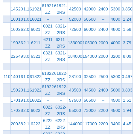
61921
61921-
145
20
1.1
61921
42500
42000
2400
5300
0.856
ZZ
2RS
160
18
1.0
16021
–
–
52000
50500
–
4800
1.24
6021
6021-
160
26
2.0
6021
72500
66000
2400
4800
1.58
ZZ
2RS
6211
6211-
190
36
2.1
6211
133000
105000
2000
4000
3.79
ZZ
2RS
6321
6321-
225
49
3.0
6321
184000
154000
2000
3200
8.09
ZZ
2RS
61822
61822-
110
140
16
1.0
61822
28100
32500
2500
5300
0.497
ZZ
2RS
61922
61922-
150
20
1.1
61922
43500
44500
2400
5000
0.893
ZZ
2RS
170
19
1.0
16022
–
–
57500
56500
–
4500
1.51
6022
6022-
170
28
2.0
6022
85000
73000
2200
4500
1.94
ZZ
2RS
6222
6222-
200
38
2.1
6222
144000
117000
2200
3400
4.45
ZZ
2RS