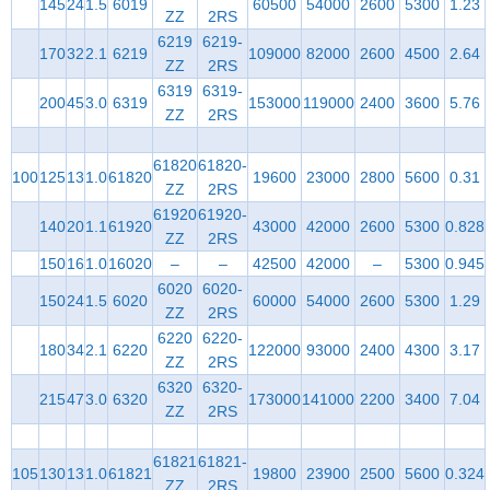
145
24
1.5
6019
60500
54000
2600
5300
1.23
ZZ
2RS
6219
6219-
170
32
2.1
6219
109000
82000
2600
4500
2.64
ZZ
2RS
6319
6319-
200
45
3.0
6319
153000
119000
2400
3600
5.76
ZZ
2RS
61820
61820-
100
125
13
1.0
61820
19600
23000
2800
5600
0.31
ZZ
2RS
61920
61920-
140
20
1.1
61920
43000
42000
2600
5300
0.828
ZZ
2RS
150
16
1.0
16020
–
–
42500
42000
–
5300
0.945
6020
6020-
150
24
1.5
6020
60000
54000
2600
5300
1.29
ZZ
2RS
6220
6220-
180
34
2.1
6220
122000
93000
2400
4300
3.17
ZZ
2RS
6320
6320-
215
47
3.0
6320
173000
141000
2200
3400
7.04
ZZ
2RS
61821
61821-
105
130
13
1.0
61821
19800
23900
2500
5600
0.324
ZZ
2RS