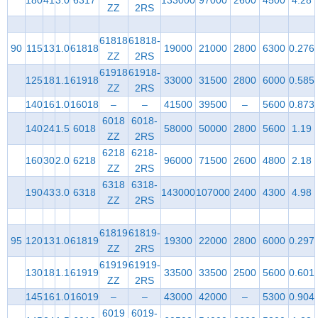
180
41
3.0
6317
133000
97000
2600
4500
4.28
ZZ
2RS
61818
61818-
90
115
13
1.0
61818
19000
21000
2800
6300
0.276
ZZ
2RS
61918
61918-
125
18
1.1
61918
33000
31500
2800
6000
0.585
ZZ
2RS
140
16
1.0
16018
–
–
41500
39500
–
5600
0.873
6018
6018-
140
24
1.5
6018
58000
50000
2800
5600
1.19
ZZ
2RS
6218
6218-
160
30
2.0
6218
96000
71500
2600
4800
2.18
ZZ
2RS
6318
6318-
190
43
3.0
6318
143000
107000
2400
4300
4.98
ZZ
2RS
61819
61819-
95
120
13
1.0
61819
19300
22000
2800
6000
0.297
ZZ
2RS
61919
61919-
130
18
1.1
61919
33500
33500
2500
5600
0.601
ZZ
2RS
145
16
1.0
16019
–
–
43000
42000
–
5300
0.904
6019
6019-