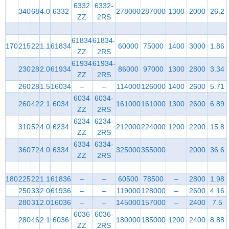
6332
6332-
340
68
4.0
6332
278000
287000
1300
2000
26.2
ZZ
2RS
61834
61834-
170
215
22
1.1
61834
60000
75000
1400
3000
1.86
ZZ
2RS
61934
61934-
230
28
2.0
61934
86000
97000
1300
2800
3.34
ZZ
2RS
260
28
1.5
16034
–
–
114000
126000
1400
2600
5.71
6034
6034-
260
42
2.1
6034
161000
161000
1300
2600
6.89
ZZ
2RS
6234
6234-
310
52
4.0
6234
212000
224000
1200
2200
15.8
ZZ
2RS
6334
6334-
360
72
4.0
6334
325000
355000
2000
36.6
ZZ
2RS
180
225
22
1.1
61836
–
–
60500
78500
–
2800
1.98
250
33
2.0
61936
–
–
119000
128000
–
2600
4.16
280
31
2.0
16036
–
–
145000
157000
–
2400
7.5
6036
6036-
280
46
2.1
6036
180000
185000
1200
2400
8.88
ZZ
2RS