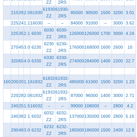
ZZ
2RS
61930
61930-
210
28
2.0
61930
85000
90500
1500
3200
3.01
ZZ
2RS
225
24
1.1
16030
–
–
84000
91000
–
3000
3.62
6030
6030-
225
35
2.1
6030
126000
126000
1700
3000
4.24
ZZ
2RS
6230
6230-
270
45
3.0
6230
176000
168000
1600
2600
10
ZZ
2RS
6330
6330-
320
65
4.0
6330
274000
284000
1400
2200
22.7
ZZ
2RS
61832
61932-
160
200
20
1.1
61832
485000
61000
1500
3200
1.23
ZZ
2RS
61932
61932-
220
28
2.0
61932
87000
96000
1400
3000
2.71
ZZ
2RS
240
25
1.5
16032
–
–
99000
108000
–
2800
4.2
6032
6032-
240
38
2.1
6032
137000
135000
1600
2800
5.15
ZZ
2RS
6232
6232-
290
48
3.0
6232
185000
186000
1500
2400
12.8
ZZ
2RS