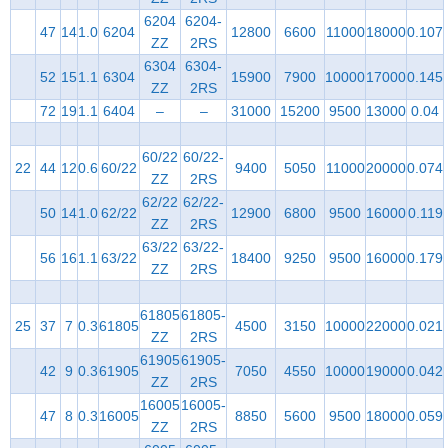
6204
6204-
47
14
1.0
6204
12800
6600
11000
18000
0.107
ZZ
2RS
6304
6304-
52
15
1.1
6304
15900
7900
10000
17000
0.145
ZZ
2RS
72
19
1.1
6404
–
–
31000
15200
9500
13000
0.04
60/22
60/22-
22
44
12
0.6
60/22
9400
5050
11000
20000
0.074
ZZ
2RS
62/22
62/22-
50
14
1.0
62/22
12900
6800
9500
16000
0.119
ZZ
2RS
63/22
63/22-
56
16
1.1
63/22
18400
9250
9500
16000
0.179
ZZ
2RS
61805
61805-
25
37
7
0.3
61805
4500
3150
10000
22000
0.021
ZZ
2RS
61905
61905-
42
9
0.3
61905
7050
4550
10000
19000
0.042
ZZ
2RS
16005
16005-
47
8
0.3
16005
8850
5600
9500
18000
0.059
ZZ
2RS