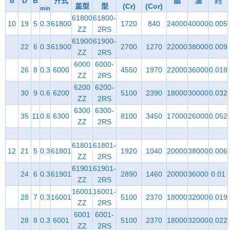
d
D
B
开式
脂
油
约
盖型
型
(Cr)
(Cor)
min
61800
61800-
10
19
5
0.3
61800
1720
840
24000
40000
0.005
ZZ
2RS
61900
61900-
22
6
0.3
61900
2700
1270
22000
38000
0.009
ZZ
2RS
6000
6000-
26
8
0.3
6000
4550
1970
22000
36000
0.018
ZZ
2RS
6200
6200-
30
9
0.6
6200
5100
2390
18000
30000
0.032
ZZ
2RS
6300
6300-
35
11
0.6
6300
8100
3450
17000
26000
0.052
ZZ
2RS
61801
61801-
12
21
5
0.3
61801
1920
1040
20000
38000
0.006
ZZ
2RS
61901
61901-
24
6
0.3
61901
2890
1460
20000
36000
0.01
ZZ
2RS
16001
16001-
28
7
0.3
16001
5100
2370
18000
32000
0.019
ZZ
2RS
6001
6001-
28
8
0.3
6001
5100
2370
18000
32000
0.022
ZZ
2RS