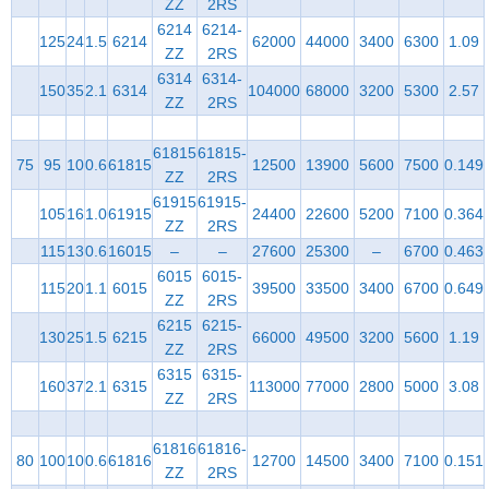
ZZ
2RS
6214
6214-
125
24
1.5
6214
62000
44000
3400
6300
1.09
ZZ
2RS
6314
6314-
150
35
2.1
6314
104000
68000
3200
5300
2.57
ZZ
2RS
61815
61815-
75
95
10
0.6
61815
12500
13900
5600
7500
0.149
ZZ
2RS
61915
61915-
105
16
1.0
61915
24400
22600
5200
7100
0.364
ZZ
2RS
115
13
0.6
16015
–
–
27600
25300
–
6700
0.463
6015
6015-
115
20
1.1
6015
39500
33500
3400
6700
0.649
ZZ
2RS
6215
6215-
130
25
1.5
6215
66000
49500
3200
5600
1.19
ZZ
2RS
6315
6315-
160
37
2.1
6315
113000
77000
2800
5000
3.08
ZZ
2RS
61816
61816-
80
100
10
0.6
61816
12700
14500
3400
7100
0.151
ZZ
2RS