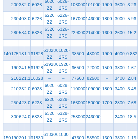
6026
6026-
200
33
2.0
6026
106000
101000
1900
3600
3.26
ZZ
2RS
6226
6226-
230
40
3.0
6226
167000
146000
1800
3000
5.96
ZZ
2RS
6326
6326-
280
58
4.0
6326
229000
214000
1600
2600
15.2
ZZ
2RS
61828
61828-
140
175
18
1.1
61828
38500
48000
1900
4000
0.832
ZZ
2RS
61928
61928-
190
24
1.5
61928
66500
72000
1500
3800
1.67
ZZ
2RS
210
22
1.1
16028
–
–
77500
82500
–
3400
2.84
6028
6028-
210
33
2.0
6028
110000
109000
1800
3400
3.48
ZZ
2RS
6228
6228-
250
42
3.0
6228
166000
150000
1700
2800
7.68
ZZ
2RS
6328
6328-
300
62
4.0
6328
253000
246000
–
2400
18.5
ZZ
2RS
61830
61830-
150
190
20
1.1
61830
47500
58500
1600
3800
1.15