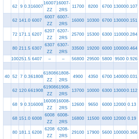
16007
16007-
62
9
0.3
16007
11700
8200
6700
13000
0.107
ZZ
2RS
6007
6007-
62
14
1.0
6007
16000
10300
6700
13000
0.151
ZZ
2RS
6207
6207-
72
17
1.1
6207
25700
15300
6300
11000
0.284
ZZ
2RS
6307
6307-
80
21
1.5
6307
33500
19200
6000
10000
0.464
ZZ
2RS
100
25
1.5
6407
–
–
56800
29500
5800
9500
0.926
61808
61808-
40
52
7
0.3
61808
4900
4350
6700
14000
0.031
ZZ
2RS
61908
61908-
62
12
0.6
61908
13700
10000
6300
13000
0.112
ZZ
2RS
16008
16008-
68
9
0.3
16008
12600
9650
6000
12000
0.13
ZZ
2RS
6008
6008-
68
15
1.0
6008
16800
11500
6000
12000
0.19
ZZ
2RS
6208
6208-
80
18
1.1
6208
29100
17900
5600
10000
0.366
ZZ
2RS