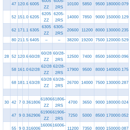
6005
6005-
47
12
0.6
6005
10100
5850
9500
18000
0.079
ZZ
2RS
6205
6205-
52
15
1.0
6205
14000
7850
9000
15000
0.129
ZZ
2RS
6305
6305-
62
17
1.1
6305
20600
11200
8000
13000
0.235
ZZ
2RS
80
21
1.5
6405
–
–
38200
19200
7500
12000
0.529
60/28
60/28-
28
52
12
0.6
60/28
12500
7400
8500
16000
0.096
ZZ
2RS
62/28
62/28-
58
16
1.0
62/28
17900
9500
8000
14000
0.175
ZZ
2RS
63/28
63/28-
68
18
1.1
63/28
26700
14000
7500
13000
0.287
ZZ
2RS
61806
61806-
30
42
7
0.3
61806
4700
3650
9000
18000
0.024
ZZ
2RS
61906
61906-
47
9
0.3
62906
7250
5000
8500
17000
0.052
ZZ
2RS
16006
16006-
55
9
0.3
16006
11200
7350
8000
15000
0.087