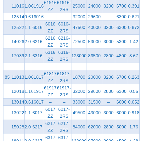
61916
61916-
110
16
1.0
61916
25000
24000
3200
6700
0.391
ZZ
2RS
125
14
0.6
16016
–
–
32000
29600
–
6300
0.621
6016
6016-
125
22
1.1
6016
47500
40000
3200
6300
0.872
ZZ
2RS
6216
6216-
140
26
2.0
6216
72500
53000
3000
5300
1.42
ZZ
2RS
6316
6316-
170
39
2.1
6316
123000
86500
2800
4800
3.67
ZZ
2RS
61817
61817-
85
110
13
1.0
61817
18700
20000
3200
6700
0.263
ZZ
2RS
61917
61917-
120
18
1.1
61917
32000
29600
2800
6300
0.55
ZZ
2RS
130
14
0.6
16017
–
–
33000
31500
–
6000
0.652
6017
6017-
130
22
1.1
6017
49500
43000
3000
6000
0.918
ZZ
2RS
6217
6217-
150
28
2.0
6217
84000
62000
2800
5000
1.76
ZZ
2RS
6317
6317-