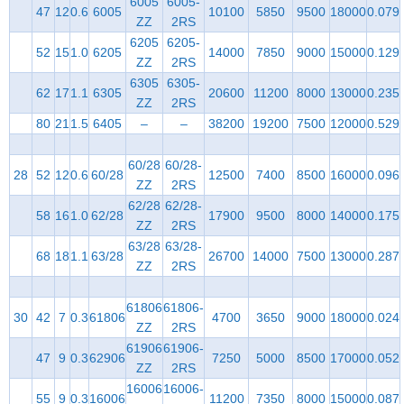
6005
6005-
47
12
0.6
6005
10100
5850
9500
18000
0.079
ZZ
2RS
6205
6205-
52
15
1.0
6205
14000
7850
9000
15000
0.129
ZZ
2RS
6305
6305-
62
17
1.1
6305
20600
11200
8000
13000
0.235
ZZ
2RS
80
21
1.5
6405
–
–
38200
19200
7500
12000
0.529
60/28
60/28-
28
52
12
0.6
60/28
12500
7400
8500
16000
0.096
ZZ
2RS
62/28
62/28-
58
16
1.0
62/28
17900
9500
8000
14000
0.175
ZZ
2RS
63/28
63/28-
68
18
1.1
63/28
26700
14000
7500
13000
0.287
ZZ
2RS
61806
61806-
30
42
7
0.3
61806
4700
3650
9000
18000
0.024
ZZ
2RS
61906
61906-
47
9
0.3
62906
7250
5000
8500
17000
0.052
ZZ
2RS
16006
16006-
55
9
0.3
16006
11200
7350
8000
15000
0.087