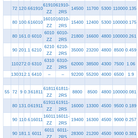
61910
61910-
72
12
0.6
61910
14500
11700
5300
11000
0.135
ZZ
2RS
16010
16010-
80
10
0.6
16010
15400
12400
5300
10000
0.175
ZZ
2RS
6010
6010-
80
16
1.0
6010
21800
16600
4800
10000
0.261
ZZ
2RS
6210
6210-
90
20
1.1
6210
35000
23200
4800
8500
0.459
ZZ
2RS
6310
6310-
110
27
2.0
6310
62000
38500
4300
7500
1.06
ZZ
2RS
130
31
2.1
6410
–
–
92200
55200
4000
6500
1.9
61811
61811-
55
72
9
0.3
61811
8800
8500
4800
10000
0.081
ZZ
2RS
61911
61911-
80
13
1.0
61911
16000
13300
4500
9500
0.189
ZZ
2RS
16011
16011-
90
11
0.6
16011
19400
16300
4500
9000
0.257
ZZ
2RS
6011
6011-
90
18
1.1
6011
28300
21200
4500
9000
0.381
ZZ
2RS