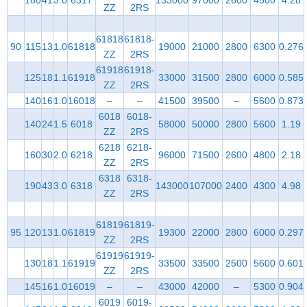
180
41
3.0
6317
133000
97000
2600
4500
4.28
ZZ
2RS
61818
61818-
90
115
13
1.0
61818
19000
21000
2800
6300
0.276
ZZ
2RS
61918
61918-
125
18
1.1
61918
33000
31500
2800
6000
0.585
ZZ
2RS
140
16
1.0
16018
–
–
41500
39500
–
5600
0.873
6018
6018-
140
24
1.5
6018
58000
50000
2800
5600
1.19
ZZ
2RS
6218
6218-
160
30
2.0
6218
96000
71500
2600
4800
2.18
ZZ
2RS
6318
6318-
190
43
3.0
6318
143000
107000
2400
4300
4.98
ZZ
2RS
61819
61819-
95
120
13
1.0
61819
19300
22000
2800
6000
0.297
ZZ
2RS
61919
61919-
130
18
1.1
61919
33500
33500
2500
5600
0.601
ZZ
2RS
145
16
1.0
16019
–
–
43000
42000
–
5300
0.904
6019
6019-