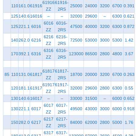
61916
61916-
110
16
1.0
61916
25000
24000
3200
6700
0.391
ZZ
2RS
125
14
0.6
16016
–
–
32000
29600
–
6300
0.621
6016
6016-
125
22
1.1
6016
47500
40000
3200
6300
0.872
ZZ
2RS
6216
6216-
140
26
2.0
6216
72500
53000
3000
5300
1.42
ZZ
2RS
6316
6316-
170
39
2.1
6316
123000
86500
2800
4800
3.67
ZZ
2RS
61817
61817-
85
110
13
1.0
61817
18700
20000
3200
6700
0.263
ZZ
2RS
61917
61917-
120
18
1.1
61917
32000
29600
2800
6300
0.55
ZZ
2RS
130
14
0.6
16017
–
–
33000
31500
–
6000
0.652
6017
6017-
130
22
1.1
6017
49500
43000
3000
6000
0.918
ZZ
2RS
6217
6217-
150
28
2.0
6217
84000
62000
2800
5000
1.76
ZZ
2RS
6317
6317-