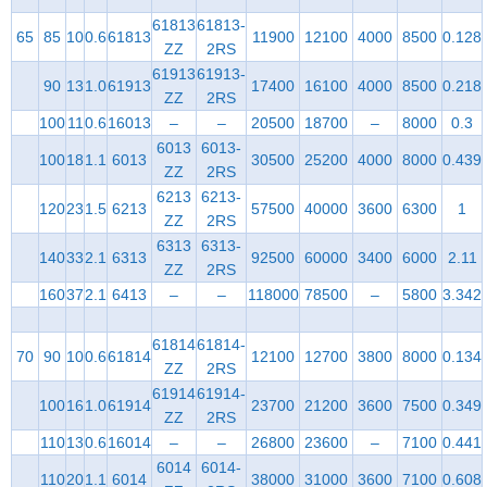
61813
61813-
65
85
10
0.6
61813
11900
12100
4000
8500
0.128
ZZ
2RS
61913
61913-
90
13
1.0
61913
17400
16100
4000
8500
0.218
ZZ
2RS
100
11
0.6
16013
–
–
20500
18700
–
8000
0.3
6013
6013-
100
18
1.1
6013
30500
25200
4000
8000
0.439
ZZ
2RS
6213
6213-
120
23
1.5
6213
57500
40000
3600
6300
1
ZZ
2RS
6313
6313-
140
33
2.1
6313
92500
60000
3400
6000
2.11
ZZ
2RS
160
37
2.1
6413
–
–
118000
78500
–
5800
3.342
61814
61814-
70
90
10
0.6
61814
12100
12700
3800
8000
0.134
ZZ
2RS
61914
61914-
100
16
1.0
61914
23700
21200
3600
7500
0.349
ZZ
2RS
110
13
0.6
16014
–
–
26800
23600
–
7100
0.441
6014
6014-
110
20
1.1
6014
38000
31000
3600
7100
0.608