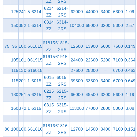
ZZ
2RS
6214
6214-
125
24
1.5
6214
62000
44000
3400
6300
1.09
ZZ
2RS
6314
6314-
150
35
2.1
6314
104000
68000
3200
5300
2.57
ZZ
2RS
61815
61815-
75
95
10
0.6
61815
12500
13900
5600
7500
0.149
ZZ
2RS
61915
61915-
105
16
1.0
61915
24400
22600
5200
7100
0.364
ZZ
2RS
115
13
0.6
16015
–
–
27600
25300
–
6700
0.463
6015
6015-
115
20
1.1
6015
39500
33500
3400
6700
0.649
ZZ
2RS
6215
6215-
130
25
1.5
6215
66000
49500
3200
5600
1.19
ZZ
2RS
6315
6315-
160
37
2.1
6315
113000
77000
2800
5000
3.08
ZZ
2RS
61816
61816-
80
100
10
0.6
61816
12700
14500
3400
7100
0.151
ZZ
2RS