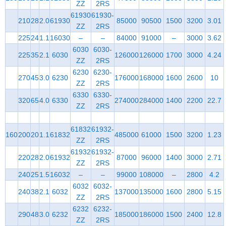
ZZ
2RS
61930
61930-
210
28
2.0
61930
85000
90500
1500
3200
3.01
ZZ
2RS
225
24
1.1
16030
–
–
84000
91000
–
3000
3.62
6030
6030-
225
35
2.1
6030
126000
126000
1700
3000
4.24
ZZ
2RS
6230
6230-
270
45
3.0
6230
176000
168000
1600
2600
10
ZZ
2RS
6330
6330-
320
65
4.0
6330
274000
284000
1400
2200
22.7
ZZ
2RS
61832
61932-
160
200
20
1.1
61832
485000
61000
1500
3200
1.23
ZZ
2RS
61932
61932-
220
28
2.0
61932
87000
96000
1400
3000
2.71
ZZ
2RS
240
25
1.5
16032
–
–
99000
108000
–
2800
4.2
6032
6032-
240
38
2.1
6032
137000
135000
1600
2800
5.15
ZZ
2RS
6232
6232-
290
48
3.0
6232
185000
186000
1500
2400
12.8
ZZ
2RS