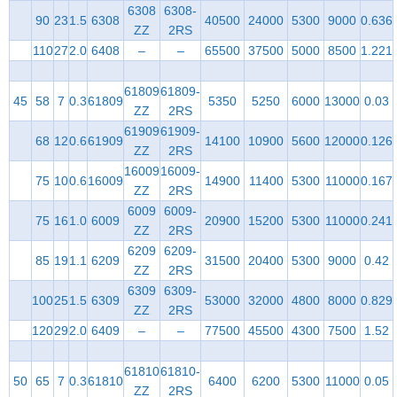
6308
6308-
90
23
1.5
6308
40500
24000
5300
9000
0.636
ZZ
2RS
110
27
2.0
6408
–
–
65500
37500
5000
8500
1.221
61809
61809-
45
58
7
0.3
61809
5350
5250
6000
13000
0.03
ZZ
2RS
61909
61909-
68
12
0.6
61909
14100
10900
5600
12000
0.126
ZZ
2RS
16009
16009-
75
10
0.6
16009
14900
11400
5300
11000
0.167
ZZ
2RS
6009
6009-
75
16
1.0
6009
20900
15200
5300
11000
0.241
ZZ
2RS
6209
6209-
85
19
1.1
6209
31500
20400
5300
9000
0.42
ZZ
2RS
6309
6309-
100
25
1.5
6309
53000
32000
4800
8000
0.829
ZZ
2RS
120
29
2.0
6409
–
–
77500
45500
4300
7500
1.52
61810
61810-
50
65
7
0.3
61810
6400
6200
5300
11000
0.05
ZZ
2RS