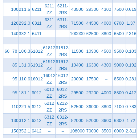
6211
6211-
100
21
1.5
6211
43500
29300
4300
7500
0.619
ZZ
2RS
6311
6311-
120
29
2.0
6311
71500
44500
4000
6700
1.37
ZZ
2RS
140
33
2.1
6411
–
–
100000
62500
3800
6500
2.316
61812
61812-
60
78
10
0.3
61812
11500
10900
4500
9500
0.103
ZZ
2RS
61912
61912-
85
13
1.0
61912
19400
16300
4300
9000
0.192
ZZ
2RS
16012
16012-
95
11
0.6
16012
20000
17500
–
8500
0.281
ZZ
2RS
6012
6012-
95
18
1.1
6012
29500
23200
4000
8500
0.412
ZZ
2RS
6212
6212-
110
22
1.5
6212
52500
36000
3800
7100
0.783
ZZ
2RS
6312
6312-
130
31
2.1
6312
82000
52000
3600
6300
1.72
ZZ
2RS
150
35
2.1
6412
–
–
108000
70000
3500
6000
2.811