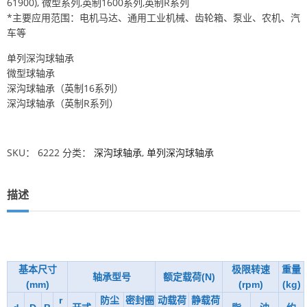
61900), 微型系列,英制1600系列,英制R系列
*主要应用范围：电机马达、通用工业机械、齿轮箱、泵业、农机、汽
车等
单列深沟球轴承
微型球轴承
深沟球轴承（英制16系列）
深沟球轴承（英制R系列）
SKU：
6222
分类：
深沟球轴承
,
单列深沟球轴承
描述
基本尺寸
极限转速
重量
轴承型号
额定载荷(N)
(mm)
(rpm)
(kg)
r
防尘
密封圈
动载荷
静载荷