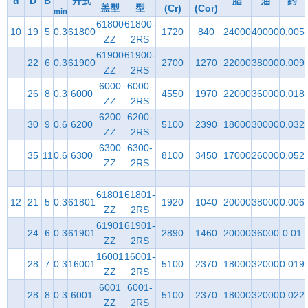
d
D
B
开式
脂
油
约
盖型
型
(Cr)
(Cor)
min
61800
61800-
10
19
5
0.3
61800
1720
840
24000
40000
0.005
ZZ
2RS
61900
61900-
22
6
0.3
61900
2700
1270
22000
38000
0.009
ZZ
2RS
6000
6000-
26
8
0.3
6000
4550
1970
22000
36000
0.018
ZZ
2RS
6200
6200-
30
9
0.6
6200
5100
2390
18000
30000
0.032
ZZ
2RS
6300
6300-
35
11
0.6
6300
8100
3450
17000
26000
0.052
ZZ
2RS
61801
61801-
12
21
5
0.3
61801
1920
1040
20000
38000
0.006
ZZ
2RS
61901
61901-
24
6
0.3
61901
2890
1460
20000
36000
0.01
ZZ
2RS
16001
16001-
28
7
0.3
16001
5100
2370
18000
32000
0.019
ZZ
2RS
6001
6001-
28
8
0.3
6001
5100
2370
18000
32000
0.022
ZZ
2RS