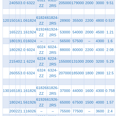
6322
6322-
240
50
3.0
6322
205000
179000
2000
3000
9.51
ZZ
2RS
61824
61824-
120
150
16
1.0
61824
28900
35500
2200
4800
0.537
ZZ
2RS
61924
61924-
165
22
1.1
61924
53000
54000
2000
4500
1.21
ZZ
2RS
180
19
1.0
16024
–
–
56500
57500
–
4300
1.6
6024
6024-
180
28
2.0
6024
88000
80000
2200
4300
2.08
ZZ
2RS
6224
6224-
215
40
2.1
6224
155000
131000
2000
3200
5.29
ZZ
2RS
6324
6324-
260
55
3.0
6324
207000
185000
1800
2800
12.5
ZZ
2RS
61826
61826-
130
165
18
1.1
61826
37000
44000
1600
4300
0.758
ZZ
2RS
61926
61926-
180
24
1.5
61926
65000
67500
1500
4000
1.57
ZZ
2RS
200
22
1.1
16026
–
–
75500
77500
–
3600
2.4