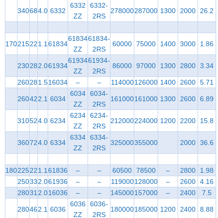
6332
6332-
340
68
4.0
6332
278000
287000
1300
2000
26.2
ZZ
2RS
61834
61834-
170
215
22
1.1
61834
60000
75000
1400
3000
1.86
ZZ
2RS
61934
61934-
230
28
2.0
61934
86000
97000
1300
2800
3.34
ZZ
2RS
260
28
1.5
16034
–
–
114000
126000
1400
2600
5.71
6034
6034-
260
42
2.1
6034
161000
161000
1300
2600
6.89
ZZ
2RS
6234
6234-
310
52
4.0
6234
212000
224000
1200
2200
15.8
ZZ
2RS
6334
6334-
360
72
4.0
6334
325000
355000
2000
36.6
ZZ
2RS
180
225
22
1.1
61836
–
–
60500
78500
–
2800
1.98
250
33
2.0
61936
–
–
119000
128000
–
2600
4.16
280
31
2.0
16036
–
–
145000
157000
–
2400
7.5
6036
6036-
280
46
2.1
6036
180000
185000
1200
2400
8.88
ZZ
2RS