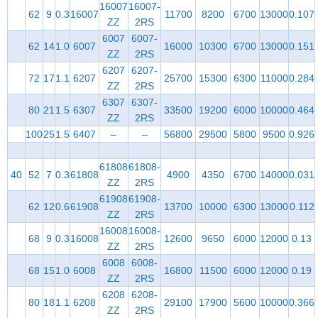
16007
16007-
62
9
0.3
16007
11700
8200
6700
13000
0.107
ZZ
2RS
6007
6007-
62
14
1.0
6007
16000
10300
6700
13000
0.151
ZZ
2RS
6207
6207-
72
17
1.1
6207
25700
15300
6300
11000
0.284
ZZ
2RS
6307
6307-
80
21
1.5
6307
33500
19200
6000
10000
0.464
ZZ
2RS
100
25
1.5
6407
–
–
56800
29500
5800
9500
0.926
61808
61808-
40
52
7
0.3
61808
4900
4350
6700
14000
0.031
ZZ
2RS
61908
61908-
62
12
0.6
61908
13700
10000
6300
13000
0.112
ZZ
2RS
16008
16008-
68
9
0.3
16008
12600
9650
6000
12000
0.13
ZZ
2RS
6008
6008-
68
15
1.0
6008
16800
11500
6000
12000
0.19
ZZ
2RS
6208
6208-
80
18
1.1
6208
29100
17900
5600
10000
0.366
ZZ
2RS