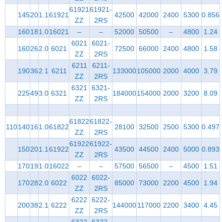
61921
61921-
145
20
1.1
61921
42500
42000
2400
5300
0.856
ZZ
2RS
160
18
1.0
16021
–
–
52000
50500
–
4800
1.24
6021
6021-
160
26
2.0
6021
72500
66000
2400
4800
1.58
ZZ
2RS
6211
6211-
190
36
2.1
6211
133000
105000
2000
4000
3.79
ZZ
2RS
6321
6321-
225
49
3.0
6321
184000
154000
2000
3200
8.09
ZZ
2RS
61822
61822-
110
140
16
1.0
61822
28100
32500
2500
5300
0.497
ZZ
2RS
61922
61922-
150
20
1.1
61922
43500
44500
2400
5000
0.893
ZZ
2RS
170
19
1.0
16022
–
–
57500
56500
–
4500
1.51
6022
6022-
170
28
2.0
6022
85000
73000
2200
4500
1.94
ZZ
2RS
6222
6222-
200
38
2.1
6222
144000
117000
2200
3400
4.45
ZZ
2RS