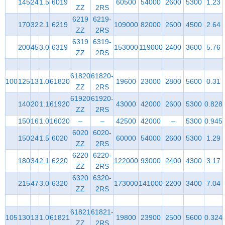
145
24
1.5
6019
60500
54000
2600
5300
1.23
ZZ
2RS
6219
6219-
170
32
2.1
6219
109000
82000
2600
4500
2.64
ZZ
2RS
6319
6319-
200
45
3.0
6319
153000
119000
2400
3600
5.76
ZZ
2RS
61820
61820-
100
125
13
1.0
61820
19600
23000
2800
5600
0.31
ZZ
2RS
61920
61920-
140
20
1.1
61920
43000
42000
2600
5300
0.828
ZZ
2RS
150
16
1.0
16020
–
–
42500
42000
–
5300
0.945
6020
6020-
150
24
1.5
6020
60000
54000
2600
5300
1.29
ZZ
2RS
6220
6220-
180
34
2.1
6220
122000
93000
2400
4300
3.17
ZZ
2RS
6320
6320-
215
47
3.0
6320
173000
141000
2200
3400
7.04
ZZ
2RS
61821
61821-
105
130
13
1.0
61821
19800
23900
2500
5600
0.324
ZZ
2RS