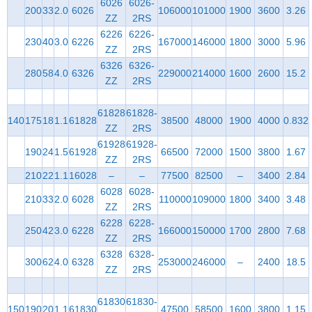
6026
6026-
200
33
2.0
6026
106000
101000
1900
3600
3.26
ZZ
2RS
6226
6226-
230
40
3.0
6226
167000
146000
1800
3000
5.96
ZZ
2RS
6326
6326-
280
58
4.0
6326
229000
214000
1600
2600
15.2
ZZ
2RS
61828
61828-
140
175
18
1.1
61828
38500
48000
1900
4000
0.832
ZZ
2RS
61928
61928-
190
24
1.5
61928
66500
72000
1500
3800
1.67
ZZ
2RS
210
22
1.1
16028
–
–
77500
82500
–
3400
2.84
6028
6028-
210
33
2.0
6028
110000
109000
1800
3400
3.48
ZZ
2RS
6228
6228-
250
42
3.0
6228
166000
150000
1700
2800
7.68
ZZ
2RS
6328
6328-
300
62
4.0
6328
253000
246000
–
2400
18.5
ZZ
2RS
61830
61830-
150
190
20
1.1
61830
47500
58500
1600
3800
1.15