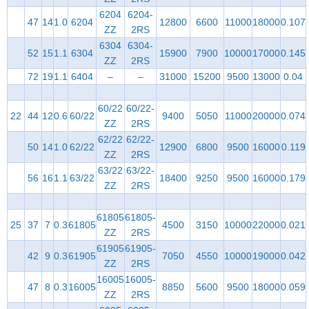
6204
6204-
47
14
1.0
6204
12800
6600
11000
18000
0.107
ZZ
2RS
6304
6304-
52
15
1.1
6304
15900
7900
10000
17000
0.145
ZZ
2RS
72
19
1.1
6404
–
–
31000
15200
9500
13000
0.04
60/22
60/22-
22
44
12
0.6
60/22
9400
5050
11000
20000
0.074
ZZ
2RS
62/22
62/22-
50
14
1.0
62/22
12900
6800
9500
16000
0.119
ZZ
2RS
63/22
63/22-
56
16
1.1
63/22
18400
9250
9500
16000
0.179
ZZ
2RS
61805
61805-
25
37
7
0.3
61805
4500
3150
10000
22000
0.021
ZZ
2RS
61905
61905-
42
9
0.3
61905
7050
4550
10000
19000
0.042
ZZ
2RS
16005
16005-
47
8
0.3
16005
8850
5600
9500
18000
0.059
ZZ
2RS