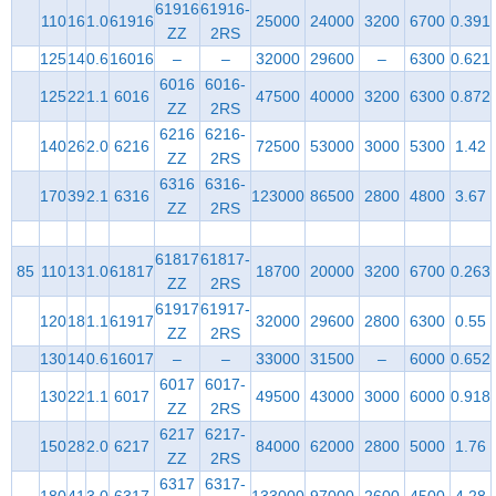
61916
61916-
110
16
1.0
61916
25000
24000
3200
6700
0.391
ZZ
2RS
125
14
0.6
16016
–
–
32000
29600
–
6300
0.621
6016
6016-
125
22
1.1
6016
47500
40000
3200
6300
0.872
ZZ
2RS
6216
6216-
140
26
2.0
6216
72500
53000
3000
5300
1.42
ZZ
2RS
6316
6316-
170
39
2.1
6316
123000
86500
2800
4800
3.67
ZZ
2RS
61817
61817-
85
110
13
1.0
61817
18700
20000
3200
6700
0.263
ZZ
2RS
61917
61917-
120
18
1.1
61917
32000
29600
2800
6300
0.55
ZZ
2RS
130
14
0.6
16017
–
–
33000
31500
–
6000
0.652
6017
6017-
130
22
1.1
6017
49500
43000
3000
6000
0.918
ZZ
2RS
6217
6217-
150
28
2.0
6217
84000
62000
2800
5000
1.76
ZZ
2RS
6317
6317-