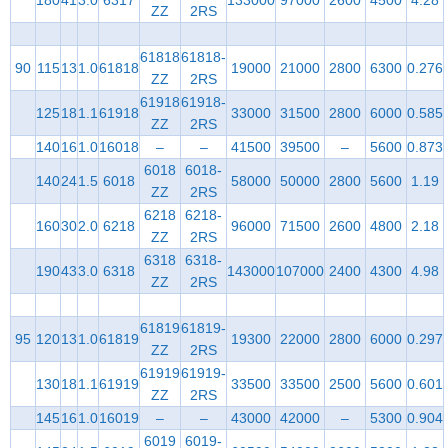
180
41
3.0
6317
133000
97000
2600
4500
4.28
ZZ
2RS
61818
61818-
90
115
13
1.0
61818
19000
21000
2800
6300
0.276
ZZ
2RS
61918
61918-
125
18
1.1
61918
33000
31500
2800
6000
0.585
ZZ
2RS
140
16
1.0
16018
–
–
41500
39500
–
5600
0.873
6018
6018-
140
24
1.5
6018
58000
50000
2800
5600
1.19
ZZ
2RS
6218
6218-
160
30
2.0
6218
96000
71500
2600
4800
2.18
ZZ
2RS
6318
6318-
190
43
3.0
6318
143000
107000
2400
4300
4.98
ZZ
2RS
61819
61819-
95
120
13
1.0
61819
19300
22000
2800
6000
0.297
ZZ
2RS
61919
61919-
130
18
1.1
61919
33500
33500
2500
5600
0.601
ZZ
2RS
145
16
1.0
16019
–
–
43000
42000
–
5300
0.904
6019
6019-