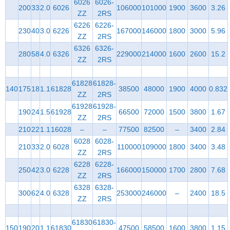
6026
6026-
200
33
2.0
6026
106000
101000
1900
3600
3.26
ZZ
2RS
6226
6226-
230
40
3.0
6226
167000
146000
1800
3000
5.96
ZZ
2RS
6326
6326-
280
58
4.0
6326
229000
214000
1600
2600
15.2
ZZ
2RS
61828
61828-
140
175
18
1.1
61828
38500
48000
1900
4000
0.832
ZZ
2RS
61928
61928-
190
24
1.5
61928
66500
72000
1500
3800
1.67
ZZ
2RS
210
22
1.1
16028
–
–
77500
82500
–
3400
2.84
6028
6028-
210
33
2.0
6028
110000
109000
1800
3400
3.48
ZZ
2RS
6228
6228-
250
42
3.0
6228
166000
150000
1700
2800
7.68
ZZ
2RS
6328
6328-
300
62
4.0
6328
253000
246000
–
2400
18.5
ZZ
2RS
61830
61830-
150
190
20
1.1
61830
47500
58500
1600
3800
1.15