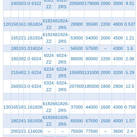
6322
6322-
240
50
3.0
6322
205000
179000
2000
3000
9.51
ZZ
2RS
61824
61824-
120
150
16
1.0
61824
28900
35500
2200
4800
0.537
ZZ
2RS
61924
61924-
165
22
1.1
61924
53000
54000
2000
4500
1.21
ZZ
2RS
180
19
1.0
16024
–
–
56500
57500
–
4300
1.6
6024
6024-
180
28
2.0
6024
88000
80000
2200
4300
2.08
ZZ
2RS
6224
6224-
215
40
2.1
6224
155000
131000
2000
3200
5.29
ZZ
2RS
6324
6324-
260
55
3.0
6324
207000
185000
1800
2800
12.5
ZZ
2RS
61826
61826-
130
165
18
1.1
61826
37000
44000
1600
4300
0.758
ZZ
2RS
61926
61926-
180
24
1.5
61926
65000
67500
1500
4000
1.57
ZZ
2RS
200
22
1.1
16026
–
–
75500
77500
–
3600
2.4