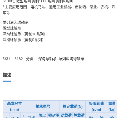
61900), 微型系列,英制1600系列,英制R系列
*主要应用范围：电机马达、通用工业机械、齿轮箱、泵业、农机、汽
车等
单列深沟球轴承
微型球轴承
深沟球轴承（英制16系列）
深沟球轴承（英制R系列）
SKU：
61821
分类：
深沟球轴承
,
单列深沟球轴承
描述
基本尺寸
极限转速
重量
轴承型号
额定载荷(N)
(mm)
(rpm)
(kg)
r
防尘
密封圈
动载荷
静载荷