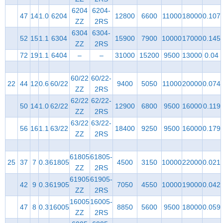
6204
6204-
47
14
1.0
6204
12800
6600
11000
18000
0.107
ZZ
2RS
6304
6304-
52
15
1.1
6304
15900
7900
10000
17000
0.145
ZZ
2RS
72
19
1.1
6404
–
–
31000
15200
9500
13000
0.04
60/22
60/22-
22
44
12
0.6
60/22
9400
5050
11000
20000
0.074
ZZ
2RS
62/22
62/22-
50
14
1.0
62/22
12900
6800
9500
16000
0.119
ZZ
2RS
63/22
63/22-
56
16
1.1
63/22
18400
9250
9500
16000
0.179
ZZ
2RS
61805
61805-
25
37
7
0.3
61805
4500
3150
10000
22000
0.021
ZZ
2RS
61905
61905-
42
9
0.3
61905
7050
4550
10000
19000
0.042
ZZ
2RS
16005
16005-
47
8
0.3
16005
8850
5600
9500
18000
0.059
ZZ
2RS