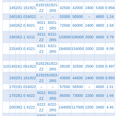
61921
61921-
145
20
1.1
61921
42500
42000
2400
5300
0.856
ZZ
2RS
160
18
1.0
16021
–
–
52000
50500
–
4800
1.24
6021
6021-
160
26
2.0
6021
72500
66000
2400
4800
1.58
ZZ
2RS
6211
6211-
190
36
2.1
6211
133000
105000
2000
4000
3.79
ZZ
2RS
6321
6321-
225
49
3.0
6321
184000
154000
2000
3200
8.09
ZZ
2RS
61822
61822-
110
140
16
1.0
61822
28100
32500
2500
5300
0.497
ZZ
2RS
61922
61922-
150
20
1.1
61922
43500
44500
2400
5000
0.893
ZZ
2RS
170
19
1.0
16022
–
–
57500
56500
–
4500
1.51
6022
6022-
170
28
2.0
6022
85000
73000
2200
4500
1.94
ZZ
2RS
6222
6222-
200
38
2.1
6222
144000
117000
2200
3400
4.45
ZZ
2RS