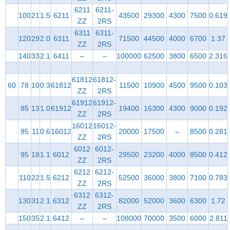
6211
6211-
100
21
1.5
6211
43500
29300
4300
7500
0.619
ZZ
2RS
6311
6311-
120
29
2.0
6311
71500
44500
4000
6700
1.37
ZZ
2RS
140
33
2.1
6411
–
–
100000
62500
3800
6500
2.316
61812
61812-
60
78
10
0.3
61812
11500
10900
4500
9500
0.103
ZZ
2RS
61912
61912-
85
13
1.0
61912
19400
16300
4300
9000
0.192
ZZ
2RS
16012
16012-
95
11
0.6
16012
20000
17500
–
8500
0.281
ZZ
2RS
6012
6012-
95
18
1.1
6012
29500
23200
4000
8500
0.412
ZZ
2RS
6212
6212-
110
22
1.5
6212
52500
36000
3800
7100
0.783
ZZ
2RS
6312
6312-
130
31
2.1
6312
82000
52000
3600
6300
1.72
ZZ
2RS
150
35
2.1
6412
–
–
108000
70000
3500
6000
2.811