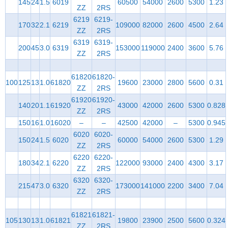
145
24
1.5
6019
60500
54000
2600
5300
1.23
ZZ
2RS
6219
6219-
170
32
2.1
6219
109000
82000
2600
4500
2.64
ZZ
2RS
6319
6319-
200
45
3.0
6319
153000
119000
2400
3600
5.76
ZZ
2RS
61820
61820-
100
125
13
1.0
61820
19600
23000
2800
5600
0.31
ZZ
2RS
61920
61920-
140
20
1.1
61920
43000
42000
2600
5300
0.828
ZZ
2RS
150
16
1.0
16020
–
–
42500
42000
–
5300
0.945
6020
6020-
150
24
1.5
6020
60000
54000
2600
5300
1.29
ZZ
2RS
6220
6220-
180
34
2.1
6220
122000
93000
2400
4300
3.17
ZZ
2RS
6320
6320-
215
47
3.0
6320
173000
141000
2200
3400
7.04
ZZ
2RS
61821
61821-
105
130
13
1.0
61821
19800
23900
2500
5600
0.324
ZZ
2RS