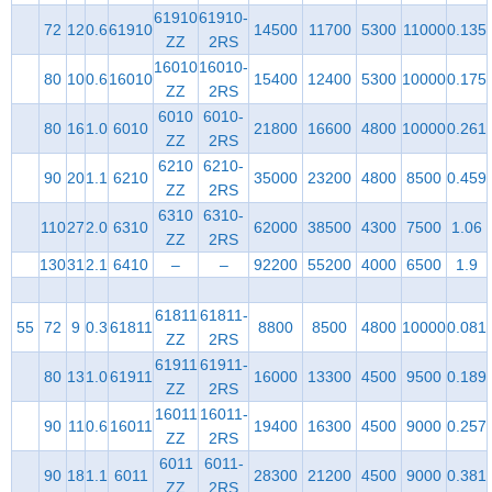
61910
61910-
72
12
0.6
61910
14500
11700
5300
11000
0.135
ZZ
2RS
16010
16010-
80
10
0.6
16010
15400
12400
5300
10000
0.175
ZZ
2RS
6010
6010-
80
16
1.0
6010
21800
16600
4800
10000
0.261
ZZ
2RS
6210
6210-
90
20
1.1
6210
35000
23200
4800
8500
0.459
ZZ
2RS
6310
6310-
110
27
2.0
6310
62000
38500
4300
7500
1.06
ZZ
2RS
130
31
2.1
6410
–
–
92200
55200
4000
6500
1.9
61811
61811-
55
72
9
0.3
61811
8800
8500
4800
10000
0.081
ZZ
2RS
61911
61911-
80
13
1.0
61911
16000
13300
4500
9500
0.189
ZZ
2RS
16011
16011-
90
11
0.6
16011
19400
16300
4500
9000
0.257
ZZ
2RS
6011
6011-
90
18
1.1
6011
28300
21200
4500
9000
0.381
ZZ
2RS