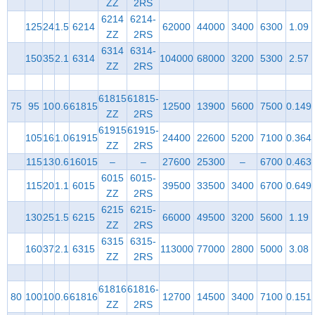
ZZ
2RS
6214
6214-
125
24
1.5
6214
62000
44000
3400
6300
1.09
ZZ
2RS
6314
6314-
150
35
2.1
6314
104000
68000
3200
5300
2.57
ZZ
2RS
61815
61815-
75
95
10
0.6
61815
12500
13900
5600
7500
0.149
ZZ
2RS
61915
61915-
105
16
1.0
61915
24400
22600
5200
7100
0.364
ZZ
2RS
115
13
0.6
16015
–
–
27600
25300
–
6700
0.463
6015
6015-
115
20
1.1
6015
39500
33500
3400
6700
0.649
ZZ
2RS
6215
6215-
130
25
1.5
6215
66000
49500
3200
5600
1.19
ZZ
2RS
6315
6315-
160
37
2.1
6315
113000
77000
2800
5000
3.08
ZZ
2RS
61816
61816-
80
100
10
0.6
61816
12700
14500
3400
7100
0.151
ZZ
2RS