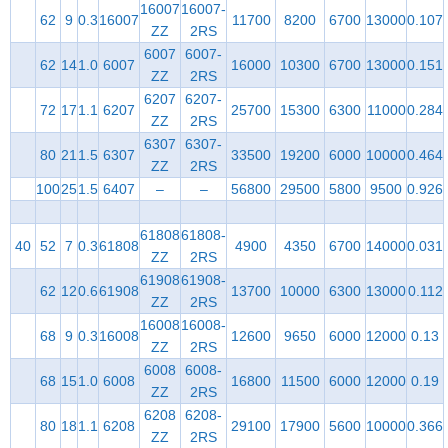
16007
16007-
62
9
0.3
16007
11700
8200
6700
13000
0.107
ZZ
2RS
6007
6007-
62
14
1.0
6007
16000
10300
6700
13000
0.151
ZZ
2RS
6207
6207-
72
17
1.1
6207
25700
15300
6300
11000
0.284
ZZ
2RS
6307
6307-
80
21
1.5
6307
33500
19200
6000
10000
0.464
ZZ
2RS
100
25
1.5
6407
–
–
56800
29500
5800
9500
0.926
61808
61808-
40
52
7
0.3
61808
4900
4350
6700
14000
0.031
ZZ
2RS
61908
61908-
62
12
0.6
61908
13700
10000
6300
13000
0.112
ZZ
2RS
16008
16008-
68
9
0.3
16008
12600
9650
6000
12000
0.13
ZZ
2RS
6008
6008-
68
15
1.0
6008
16800
11500
6000
12000
0.19
ZZ
2RS
6208
6208-
80
18
1.1
6208
29100
17900
5600
10000
0.366
ZZ
2RS