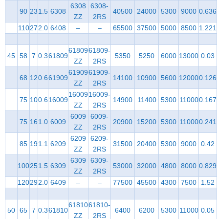
6308
6308-
90
23
1.5
6308
40500
24000
5300
9000
0.636
ZZ
2RS
110
27
2.0
6408
–
–
65500
37500
5000
8500
1.221
61809
61809-
45
58
7
0.3
61809
5350
5250
6000
13000
0.03
ZZ
2RS
61909
61909-
68
12
0.6
61909
14100
10900
5600
12000
0.126
ZZ
2RS
16009
16009-
75
10
0.6
16009
14900
11400
5300
11000
0.167
ZZ
2RS
6009
6009-
75
16
1.0
6009
20900
15200
5300
11000
0.241
ZZ
2RS
6209
6209-
85
19
1.1
6209
31500
20400
5300
9000
0.42
ZZ
2RS
6309
6309-
100
25
1.5
6309
53000
32000
4800
8000
0.829
ZZ
2RS
120
29
2.0
6409
–
–
77500
45500
4300
7500
1.52
61810
61810-
50
65
7
0.3
61810
6400
6200
5300
11000
0.05
ZZ
2RS