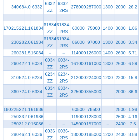
6332
6332-
340
68
4.0
6332
278000
287000
1300
2000
26.2
ZZ
2RS
61834
61834-
170
215
22
1.1
61834
60000
75000
1400
3000
1.86
ZZ
2RS
61934
61934-
230
28
2.0
61934
86000
97000
1300
2800
3.34
ZZ
2RS
260
28
1.5
16034
–
–
114000
126000
1400
2600
5.71
6034
6034-
260
42
2.1
6034
161000
161000
1300
2600
6.89
ZZ
2RS
6234
6234-
310
52
4.0
6234
212000
224000
1200
2200
15.8
ZZ
2RS
6334
6334-
360
72
4.0
6334
325000
355000
2000
36.6
ZZ
2RS
180
225
22
1.1
61836
–
–
60500
78500
–
2800
1.98
250
33
2.0
61936
–
–
119000
128000
–
2600
4.16
280
31
2.0
16036
–
–
145000
157000
–
2400
7.5
6036
6036-
280
46
2.1
6036
180000
185000
1200
2400
8.88
ZZ
2RS