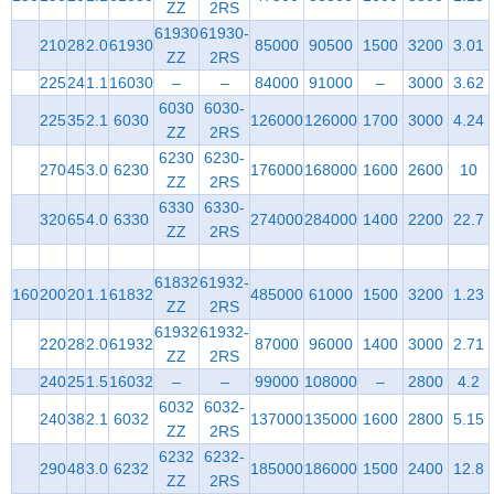
ZZ
2RS
61930
61930-
210
28
2.0
61930
85000
90500
1500
3200
3.01
ZZ
2RS
225
24
1.1
16030
–
–
84000
91000
–
3000
3.62
6030
6030-
225
35
2.1
6030
126000
126000
1700
3000
4.24
ZZ
2RS
6230
6230-
270
45
3.0
6230
176000
168000
1600
2600
10
ZZ
2RS
6330
6330-
320
65
4.0
6330
274000
284000
1400
2200
22.7
ZZ
2RS
61832
61932-
160
200
20
1.1
61832
485000
61000
1500
3200
1.23
ZZ
2RS
61932
61932-
220
28
2.0
61932
87000
96000
1400
3000
2.71
ZZ
2RS
240
25
1.5
16032
–
–
99000
108000
–
2800
4.2
6032
6032-
240
38
2.1
6032
137000
135000
1600
2800
5.15
ZZ
2RS
6232
6232-
290
48
3.0
6232
185000
186000
1500
2400
12.8
ZZ
2RS