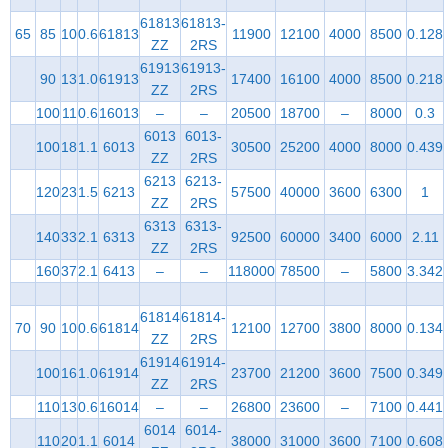
61813
61813-
65
85
10
0.6
61813
11900
12100
4000
8500
0.128
ZZ
2RS
61913
61913-
90
13
1.0
61913
17400
16100
4000
8500
0.218
ZZ
2RS
100
11
0.6
16013
–
–
20500
18700
–
8000
0.3
6013
6013-
100
18
1.1
6013
30500
25200
4000
8000
0.439
ZZ
2RS
6213
6213-
120
23
1.5
6213
57500
40000
3600
6300
1
ZZ
2RS
6313
6313-
140
33
2.1
6313
92500
60000
3400
6000
2.11
ZZ
2RS
160
37
2.1
6413
–
–
118000
78500
–
5800
3.342
61814
61814-
70
90
10
0.6
61814
12100
12700
3800
8000
0.134
ZZ
2RS
61914
61914-
100
16
1.0
61914
23700
21200
3600
7500
0.349
ZZ
2RS
110
13
0.6
16014
–
–
26800
23600
–
7100
0.441
6014
6014-
110
20
1.1
6014
38000
31000
3600
7100
0.608