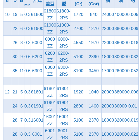
d
D
B
开式
脂
油
约
盖型
型
(Cr)
(Cor)
min
61800
61800-
10
19
5
0.3
61800
1720
840
24000
40000
0.005
ZZ
2RS
61900
61900-
22
6
0.3
61900
2700
1270
22000
38000
0.009
ZZ
2RS
6000
6000-
26
8
0.3
6000
4550
1970
22000
36000
0.018
ZZ
2RS
6200
6200-
30
9
0.6
6200
5100
2390
18000
30000
0.032
ZZ
2RS
6300
6300-
35
11
0.6
6300
8100
3450
17000
26000
0.052
ZZ
2RS
61801
61801-
12
21
5
0.3
61801
1920
1040
20000
38000
0.006
ZZ
2RS
61901
61901-
24
6
0.3
61901
2890
1460
20000
36000
0.01
ZZ
2RS
16001
16001-
28
7
0.3
16001
5100
2370
18000
32000
0.019
ZZ
2RS
6001
6001-
28
8
0.3
6001
5100
2370
18000
32000
0.022
ZZ
2RS