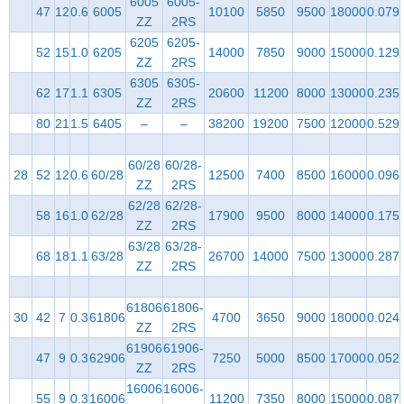
6005
6005-
47
12
0.6
6005
10100
5850
9500
18000
0.079
ZZ
2RS
6205
6205-
52
15
1.0
6205
14000
7850
9000
15000
0.129
ZZ
2RS
6305
6305-
62
17
1.1
6305
20600
11200
8000
13000
0.235
ZZ
2RS
80
21
1.5
6405
–
–
38200
19200
7500
12000
0.529
60/28
60/28-
28
52
12
0.6
60/28
12500
7400
8500
16000
0.096
ZZ
2RS
62/28
62/28-
58
16
1.0
62/28
17900
9500
8000
14000
0.175
ZZ
2RS
63/28
63/28-
68
18
1.1
63/28
26700
14000
7500
13000
0.287
ZZ
2RS
61806
61806-
30
42
7
0.3
61806
4700
3650
9000
18000
0.024
ZZ
2RS
61906
61906-
47
9
0.3
62906
7250
5000
8500
17000
0.052
ZZ
2RS
16006
16006-
55
9
0.3
16006
11200
7350
8000
15000
0.087