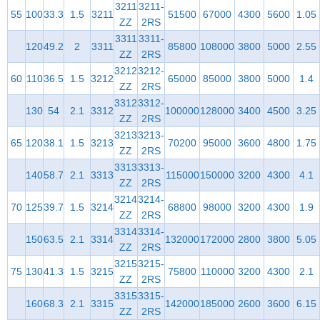
3211
3211-
55
100
33.3
1.5
3211
51500
67000
4300
5600
1.05
ZZ
2RS
3311
3311-
120
49.2
2
3311
85800
108000
3800
5000
2.55
ZZ
2RS
3212
3212-
60
110
36.5
1.5
3212
65000
85000
3800
5000
1.4
ZZ
2RS
3312
3312-
130
54
2.1
3312
100000
128000
3400
4500
3.25
ZZ
2RS
3213
3213-
65
120
38.1
1.5
3213
70200
95000
3600
4800
1.75
ZZ
2RS
3313
3313-
140
58.7
2.1
3313
115000
150000
3200
4300
4.1
ZZ
2RS
3214
3214-
70
125
39.7
1.5
3214
68800
98000
3200
4300
1.9
ZZ
2RS
3314
3314-
150
63.5
2.1
3314
132000
172000
2800
3800
5.05
ZZ
2RS
3215
3215-
75
130
41.3
1.5
3215
75800
110000
3200
4300
2.1
ZZ
2RS
3315
3315-
160
68.3
2.1
3315
142000
185000
2600
3600
6.15
ZZ
2RS