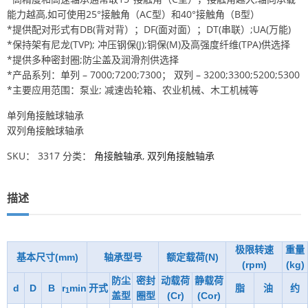
能力越高,如可使用25°接触角（AC型）和40°接触角（B型）
*提供配对形式有DB(背对背）；DF(面对面）；DT(串联）;UA(万能)
*保持架有尼龙(TVP); 冲压钢保(J);铜保(M)及高强度纤维(TPA)供选择
*提供多种密封圈;防尘盖及润滑剂供选择
*产品系列：单列 – 7000;7200;7300； 双列 – 3200;3300;5200;5300
*主要应用范围：泵业; 减速齿轮箱、农业机械、木工机械等
单列角接触球轴承
双列角接触球轴承
SKU：
3317
分类：
角接触轴承
,
双列角接触轴承
描述
极限转速
重量
基本尺寸(mm)
轴承型号
额定载荷(N)
(rpm)
(kg)
防尘
密封
动载荷
静载荷
d
D
B
r
min
开式
脂
油
约
1
盖型
圈型
(Cr)
(Cor)