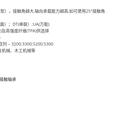
C型），接触角越大,轴向承载能力越高,如可使用25°接触角
）；DT(串联）;UA(万能)
(M)及高强度纤维(TPA)供选择
择
 – 3200;3300;5200;5300
农业机械、木工机械等
接触轴承