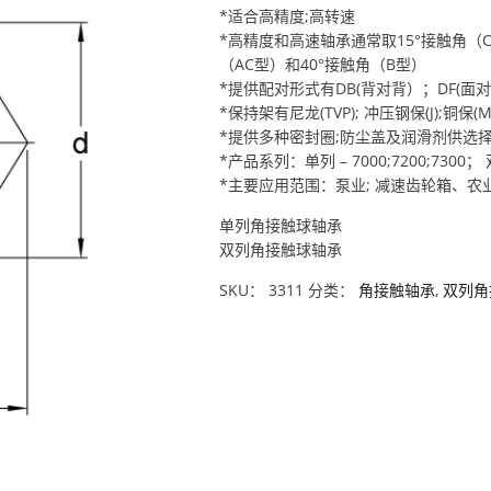
*适合高精度;高转速
*高精度和高速轴承通常取15°接触角（
（AC型）和40°接触角（B型）
*提供配对形式有DB(背对背）；DF(面对面
*保持架有尼龙(TVP); 冲压钢保(J);铜保
*提供多种密封圈;防尘盖及润滑剂供选
*产品系列：单列 – 7000;7200;7300； 双列
*主要应用范围：泵业; 减速齿轮箱、
单列角接触球轴承
双列角接触球轴承
SKU：
3311
分类：
角接触轴承
,
双列角