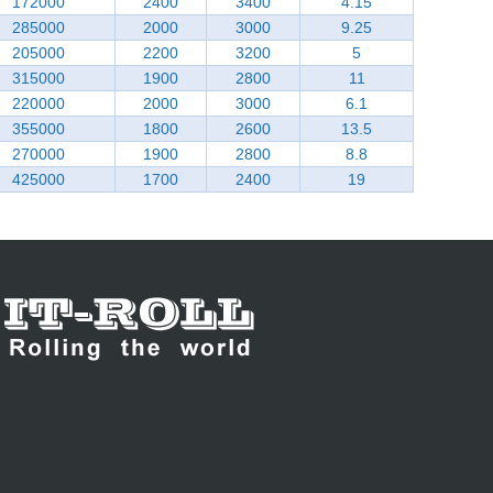
172000
2400
3400
4.15
285000
2000
3000
9.25
205000
2200
3200
5
315000
1900
2800
11
220000
2000
3000
6.1
355000
1800
2600
13.5
270000
1900
2800
8.8
425000
1700
2400
19