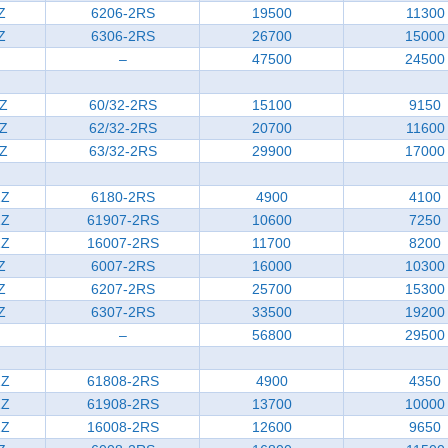
Z
6206-2RS
19500
11300
Z
6306-2RS
26700
15000
–
47500
24500
ZZ
60/32-2RS
15100
9150
ZZ
62/32-2RS
20700
11600
ZZ
63/32-2RS
29900
17000
ZZ
6180-2RS
4900
4100
ZZ
61907-2RS
10600
7250
ZZ
16007-2RS
11700
8200
Z
6007-2RS
16000
10300
Z
6207-2RS
25700
15300
Z
6307-2RS
33500
19200
–
56800
29500
ZZ
61808-2RS
4900
4350
ZZ
61908-2RS
13700
10000
ZZ
16008-2RS
12600
9650