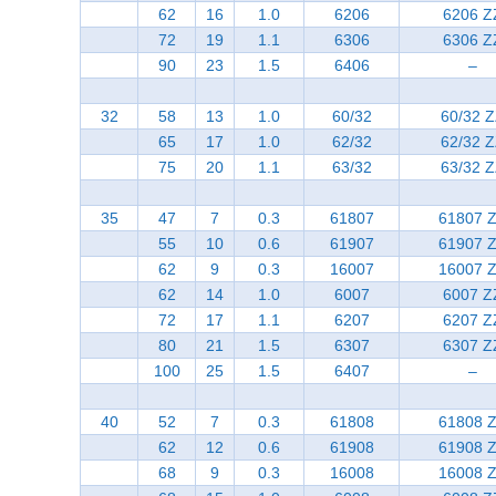
62
16
1.0
6206
6206 Z
72
19
1.1
6306
6306 Z
90
23
1.5
6406
–
32
58
13
1.0
60/32
60/32 
65
17
1.0
62/32
62/32 
75
20
1.1
63/32
63/32 
35
47
7
0.3
61807
61807 
55
10
0.6
61907
61907 
62
9
0.3
16007
16007 
62
14
1.0
6007
6007 Z
72
17
1.1
6207
6207 Z
80
21
1.5
6307
6307 Z
100
25
1.5
6407
–
40
52
7
0.3
61808
61808 
62
12
0.6
61908
61908 
68
9
0.3
16008
16008 