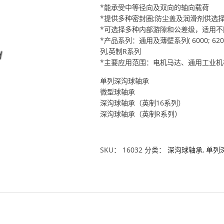
*能承受中等径向及双向的轴向载荷
*提供多种密封圈;防尘盖及润滑剂供选择
*可选择多种内部游隙和公差级，适用不
*产品系列：通用及薄壁系列( 6000; 6200; 6
列,英制R系列
*主要应用范围：电机马达、通用工业
单列深沟球轴承
微型球轴承
深沟球轴承（英制16系列）
深沟球轴承（英制R系列）
SKU：
16032
分类：
深沟球轴承
,
单列