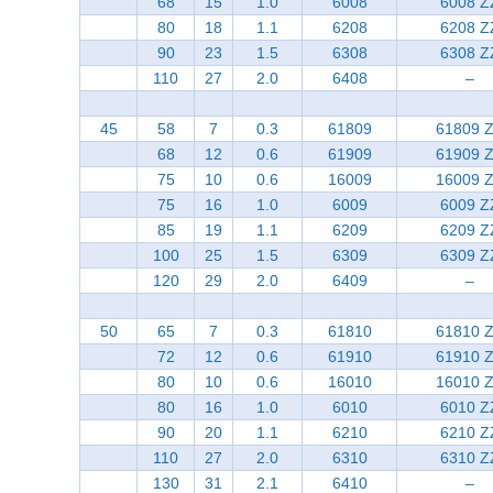
68
15
1.0
6008
6008 Z
80
18
1.1
6208
6208 Z
90
23
1.5
6308
6308 Z
110
27
2.0
6408
–
45
58
7
0.3
61809
61809 
68
12
0.6
61909
61909 
75
10
0.6
16009
16009 
75
16
1.0
6009
6009 Z
85
19
1.1
6209
6209 Z
100
25
1.5
6309
6309 Z
120
29
2.0
6409
–
50
65
7
0.3
61810
61810 
72
12
0.6
61910
61910 
80
10
0.6
16010
16010 
80
16
1.0
6010
6010 Z
90
20
1.1
6210
6210 Z
110
27
2.0
6310
6310 Z
130
31
2.1
6410
–