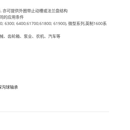
, 亦可提供外圈带止动槽或法兰盘结构
同的应用条件
300; 6400;61700;61800; 61900), 微型系列,英制1600系
机械、齿轮箱、泵业、农机、汽车等
深沟球轴承