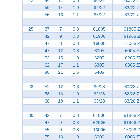
22
44
12
0.6
60/22
60/22 
50
14
1.0
62/22
62/22 
56
16
1.1
63/22
63/22 
25
37
7
0.3
61805
61805 
42
9
0.3
61905
61905 
47
8
0.3
16005
16005 
47
12
0.6
6005
6005 Z
52
15
1.0
6205
6205 Z
62
17
1.1
6305
6305 Z
80
21
1.5
6405
–
28
52
12
0.6
60/28
60/28 
58
16
1.0
62/28
62/28 
68
18
1.1
63/28
63/28 
30
42
7
0.3
61806
61806 
47
9
0.3
62906
61906 
55
9
0.3
16006
16006 
55
13
1.0
6006
6006 Z