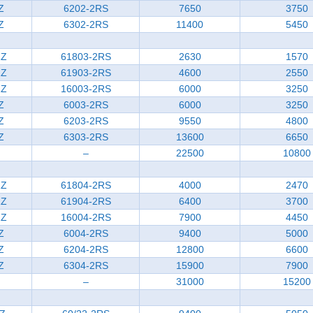
Z
6202-2RS
7650
3750
Z
6302-2RS
11400
5450
ZZ
61803-2RS
2630
1570
ZZ
61903-2RS
4600
2550
ZZ
16003-2RS
6000
3250
Z
6003-2RS
6000
3250
Z
6203-2RS
9550
4800
Z
6303-2RS
13600
6650
–
22500
10800
ZZ
61804-2RS
4000
2470
ZZ
61904-2RS
6400
3700
ZZ
16004-2RS
7900
4450
Z
6004-2RS
9400
5000
Z
6204-2RS
12800
6600
Z
6304-2RS
15900
7900
–
31000
15200