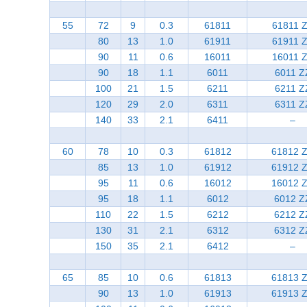
55
72
9
0.3
61811
61811 
80
13
1.0
61911
61911 
90
11
0.6
16011
16011 
90
18
1.1
6011
6011 Z
100
21
1.5
6211
6211 Z
120
29
2.0
6311
6311 Z
140
33
2.1
6411
–
60
78
10
0.3
61812
61812 
85
13
1.0
61912
61912 
95
11
0.6
16012
16012 
95
18
1.1
6012
6012 Z
110
22
1.5
6212
6212 Z
130
31
2.1
6312
6312 Z
150
35
2.1
6412
–
65
85
10
0.6
61813
61813 
90
13
1.0
61913
61913 