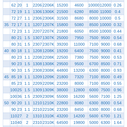
62
20
1
2206
2206K
15200
4600
10000
12000
0.26
72
19
1.1
1306
1306K
21500
6280
8500
11000
0.4
72
27
1.1
2306
2306K
31500
8680
8000
10000
0.5
35
72
17
1.1
1207
1207K
15800
5080
8500
10000
0.32
72
23
1.1
2207
2207K
21800
6050
8500
10000
0.44
80
21
1.5
1307
1307K
25000
7950
7500
9500
0.54
80
31
1.5
2307
2307K
39200
11000
7100
9000
0.68
40
80
18
1.1
1208
1208K
19200
6400
7500
9000
0.41
80
23
1.1
2208
2208K
22500
7380
7500
9000
0.53
90
23
1.5
1308
1308K
29500
9500
6700
8500
0.71
90
33
1.5
2308
2308K
44800
13200
6300
8000
0.93
45
85
19
1.1
1209
1209K
21800
7320
7100
8500
0.49
85
23
1.1
2209
2209K
23200
8000
7100
8500
0.55
100
25
1.5
1309
1309K
38000
12800
6000
7500
0.96
100
36
1.5
2309
2309K
55000
16200
5600
7100
1.25
50
90
20
1.1
1210
1210K
22800
8080
6300
8000
0.54
90
23
1.1
2210
2210K
23200
8450
6300
8000
0.68
110
27
2
1310
1310K
43200
14200
5600
6700
1.21
110
40
2
2310
2310K
64500
19800
5000
6300
1.64