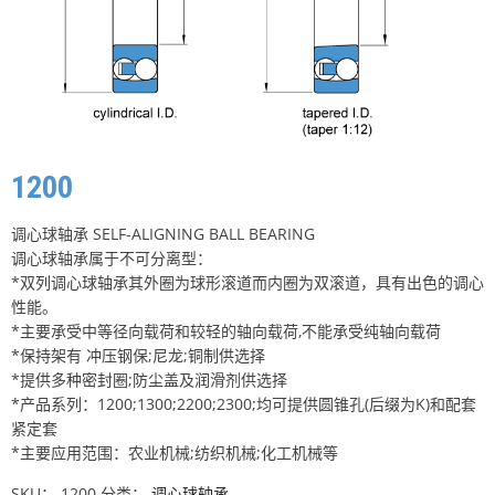
1200
调心球轴承 SELF-ALIGNING BALL BEARING
调心球轴承属于不可分离型：
*双列调心球轴承其外圈为球形滚道而内圈为双滚道，具有出色的调心
性能。
*主要承受中等径向载荷和较轻的轴向载荷,不能承受纯轴向载荷
*保持架有 冲压钢保;尼龙;铜制供选择
*提供多种密封圈;防尘盖及润滑剂供选择
*产品系列：1200;1300;2200;2300;均可提供圆锥孔(后缀为K)和配套
紧定套
*主要应用范围：农业机械;纺织机械;化工机械等
SKU：
1200
分类：
调心球轴承