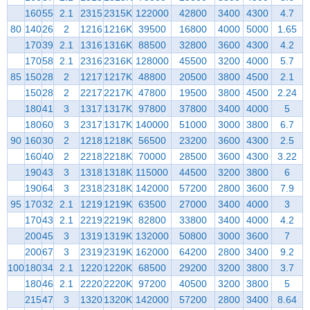
160
55
2.1
2315
2315K
122000
42800
3400
4300
4.7
80
140
26
2
1216
1216K
39500
16800
4000
5000
1.65
170
39
2.1
1316
1316K
88500
32800
3600
4300
4.2
170
58
2.1
2316
2316K
128000
45500
3200
4000
5.7
85
150
28
2
1217
1217K
48800
20500
3800
4500
2.1
150
28
2
2217
2217K
47800
19500
3800
4500
2.24
180
41
3
1317
1317K
97800
37800
3400
4000
5
180
60
3
2317
1317K
140000
51000
3000
3800
6.7
90
160
30
2
1218
1218K
56500
23200
3600
4300
2.5
160
40
2
2218
2218K
70000
28500
3600
4300
3.22
190
43
3
1318
1318K
115000
44500
3200
3800
6
190
64
3
2318
2318K
142000
57200
2800
3600
7.9
95
170
32
2.1
1219
1219K
63500
27000
3400
4000
3
170
43
2.1
2219
2219K
82800
33800
3400
4000
4.2
200
45
3
1319
1319K
132000
50800
3000
3600
7
200
67
3
2319
2319K
162000
64200
2800
3400
9.2
100
180
34
2.1
1220
1220K
68500
29200
3200
3800
3.7
180
46
2.1
2220
2220K
97200
40500
3200
3800
5
215
47
3
1320
1320K
142000
57200
2800
3400
8.64