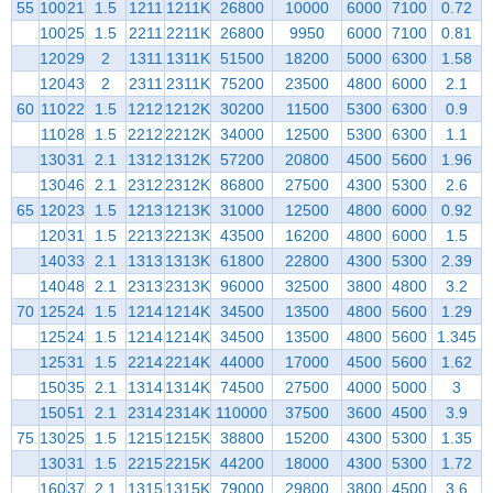
55
100
21
1.5
1211
1211K
26800
10000
6000
7100
0.72
100
25
1.5
2211
2211K
26800
9950
6000
7100
0.81
120
29
2
1311
1311K
51500
18200
5000
6300
1.58
120
43
2
2311
2311K
75200
23500
4800
6000
2.1
60
110
22
1.5
1212
1212K
30200
11500
5300
6300
0.9
110
28
1.5
2212
2212K
34000
12500
5300
6300
1.1
130
31
2.1
1312
1312K
57200
20800
4500
5600
1.96
130
46
2.1
2312
2312K
86800
27500
4300
5300
2.6
65
120
23
1.5
1213
1213K
31000
12500
4800
6000
0.92
120
31
1.5
2213
2213K
43500
16200
4800
6000
1.5
140
33
2.1
1313
1313K
61800
22800
4300
5300
2.39
140
48
2.1
2313
2313K
96000
32500
3800
4800
3.2
70
125
24
1.5
1214
1214K
34500
13500
4800
5600
1.29
125
24
1.5
1214
1214K
34500
13500
4800
5600
1.345
125
31
1.5
2214
2214K
44000
17000
4500
5600
1.62
150
35
2.1
1314
1314K
74500
27500
4000
5000
3
150
51
2.1
2314
2314K
110000
37500
3600
4500
3.9
75
130
25
1.5
1215
1215K
38800
15200
4300
5300
1.35
130
31
1.5
2215
2215K
44200
18000
4300
5300
1.72
160
37
2.1
1315
1315K
79000
29800
3800
4500
3.6