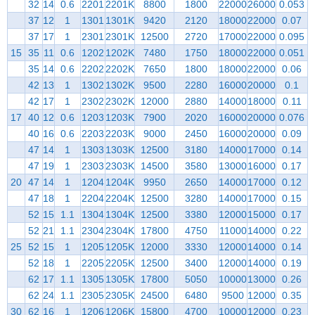
32
14
0.6
2201
2201K
8800
1800
22000
26000
0.053
37
12
1
1301
1301K
9420
2120
18000
22000
0.07
37
17
1
2301
2301K
12500
2720
17000
22000
0.095
15
35
11
0.6
1202
1202K
7480
1750
18000
22000
0.051
35
14
0.6
2202
2202K
7650
1800
18000
22000
0.06
42
13
1
1302
1302K
9500
2280
16000
20000
0.1
42
17
1
2302
2302K
12000
2880
14000
18000
0.11
17
40
12
0.6
1203
1203K
7900
2020
16000
20000
0.076
40
16
0.6
2203
2203K
9000
2450
16000
20000
0.09
47
14
1
1303
1303K
12500
3180
14000
17000
0.14
47
19
1
2303
2303K
14500
3580
13000
16000
0.17
20
47
14
1
1204
1204K
9950
2650
14000
17000
0.12
47
18
1
2204
2204K
12500
3280
14000
17000
0.15
52
15
1.1
1304
1304K
12500
3380
12000
15000
0.17
52
21
1.1
2304
2304K
17800
4750
11000
14000
0.22
25
52
15
1
1205
1205K
12000
3330
12000
14000
0.14
52
18
1
2205
2205K
12500
3400
12000
14000
0.19
62
17
1.1
1305
1305K
17800
5050
10000
13000
0.26
62
24
1.1
2305
2305K
24500
6480
9500
12000
0.35
30
62
16
1
1206
1206K
15800
4700
10000
12000
0.23