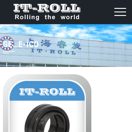
GE…E-ICO