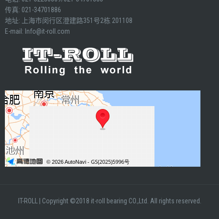
传真: 021-34701886
地址: 上海市闵行区澄建路351号2栋 201108
E-mail:
Info@it-roll.com
IT-ROLL
|
Copyright ©2018 it-roll bearing CO.,Ltd. All rights reserved.