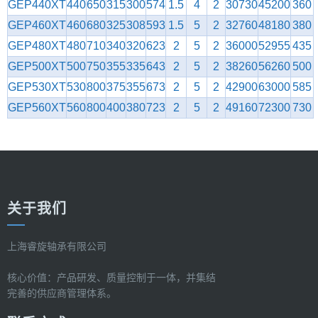
GEP440XT
440
650
315
300
574
1.5
4
2
30730
45200
360
GEP460XT
460
680
325
308
593
1.5
5
2
32760
48180
380
GEP480XT
480
710
340
320
623
2
5
2
36000
52955
435
GEP500XT
500
750
355
335
643
2
5
2
38260
56260
500
GEP530XT
530
800
375
355
673
2
5
2
42900
63000
585
GEP560XT
560
800
400
380
723
2
5
2
49160
72300
730
关于我们
上海睿旋轴承有限公司
核心价值：产品研发、质量控制于一体，并集结
完善的供应商管理体系。