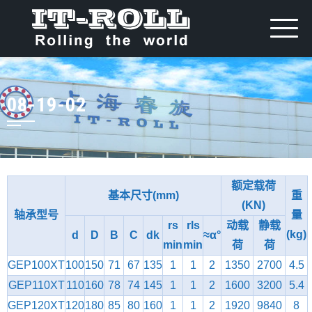
08-19-02
额定载荷
基本尺寸(mm)
重
(KN)
轴承型号
量
rs
rls
动载
静载
(kg)
d
D
B
C
dk
≈α°
min
min
荷
荷
GEP100XT
100
150
71
67
135
1
1
2
1350
2700
4.5
GEP110XT
110
160
78
74
145
1
1
2
1600
3200
5.4
GEP120XT
120
180
85
80
160
1
1
2
1920
9840
8