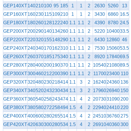
GEP140XT
140
210
100
95
185
1
1
2
2630
5260
13
GEP160XT
160
230
115
109
210
1
1
2
3430
6860
16.5
GEP180XT
180
260
128
122
240
1.1
1.1
2
4390
8780
24.5
GEP200XT
200
290
140
134
260
1.1
1.1
2
5220
10400
33.5
GEP220XT
220
320
155
148
290
1.1
1.1
2
6430
12860
46
GEP240XT
240
340
170
162
310
1.1
1.1
2
7530
15060
53.5
GEP260XT
260
370
185
175
340
1.1
1.1
2
8920
17840
69.5
GEP280XT
280
400
200
190
370
1.1
1.1
2
10540
21080
89.5
GEP300XT
300
460
212
200
390
1.1
1.1
2
11700
23400
110
GEP320XT
320
480
230
218
414
1.1
3
2
16240
24360
136
GEP340XT
340
520
243
230
434
1.1
3
2
17960
26940
150
GEP360XT
360
540
258
243
474
1.1
4
2
20730
31090
200
GEP380XT
380
580
272
258
494
1.5
4
2
22940
24410
220
GEP400XT
400
600
280
265
514
1.5
4
2
24510
36760
275
GEP420XT
420
630
300
280
534
1.5
4
2
26910
40360
300