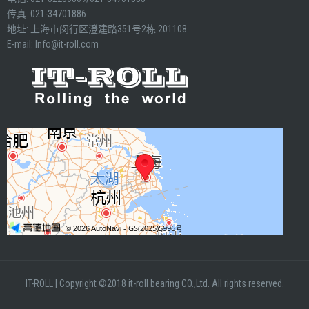
传真: 021-34701886
地址: 上海市闵行区澄建路351号2栋 201108
E-mail:
Info@it-roll.com
IT-ROLL
|
Copyright ©2018 it-roll bearing CO.,Ltd. All rights reserved.