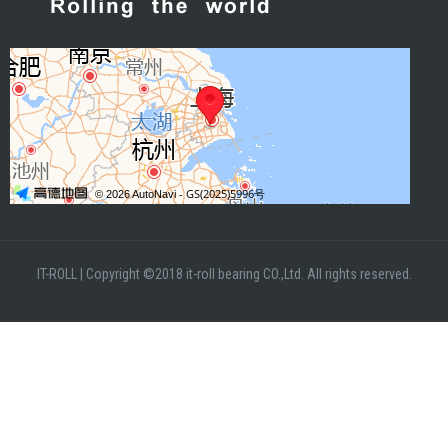
IT-ROLL
|
Copyright ©2018 it-roll bearing CO.,Ltd. All rights reserved.