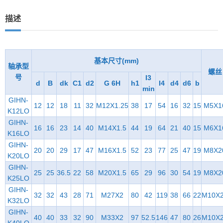
描述
基本尺寸(mm)
轴承型
螺丝
号
I3
d
B
dk
C1
d2
G 6H
h1
I4
d4
d6
b
min
GIHN-
12
12
18
11
32
M12X1.25
38
17
54
16
32
15
M5X1
K12LO
GIHN-
16
16
23
14
40
M14X1.5
44
19
64
21
40
15
M6X1
K16LO
GIHN-
20
20
29
17
47
M16X1.5
52
23
77
25
47
19
M8X2
K20LO
GIHN-
25
25
36.5
22
58
M20X1.5
65
29
96
30
54
19
M8X2
K25LO
GIHN-
32
32
43
28
71
M27X2
80
42
119
38
66
22
M10X
K32LO
GIHN-
40
40
33
32
90
M33X2
97
52.5
146
47
80
26
M10X