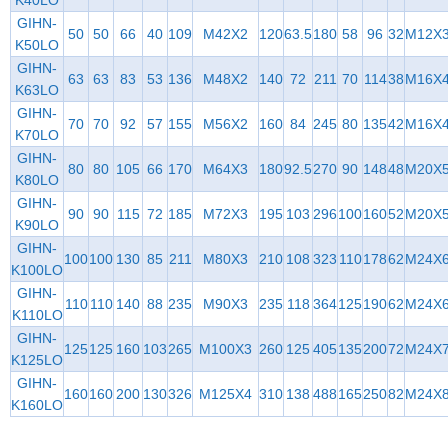
K40LO
GIHN-
50
50
66
40
109
M42X2
120
63.5
180
58
96
32
M12X
K50LO
GIHN-
63
63
83
53
136
M48X2
140
72
211
70
114
38
M16X
K63LO
GIHN-
70
70
92
57
155
M56X2
160
84
245
80
135
42
M16X
K70LO
GIHN-
80
80
105
66
170
M64X3
180
92.5
270
90
148
48
M20X
K80LO
GIHN-
90
90
115
72
185
M72X3
195
103
296
100
160
52
M20X
K90LO
GIHN-
100
100
130
85
211
M80X3
210
108
323
110
178
62
M24X
K100LO
GIHN-
110
110
140
88
235
M90X3
235
118
364
125
190
62
M24X
K110LO
GIHN-
125
125
160
103
265
M100X3
260
125
405
135
200
72
M24X
K125LO
GIHN-
160
160
200
130
326
M125X4
310
138
488
165
250
82
M24X
K160LO