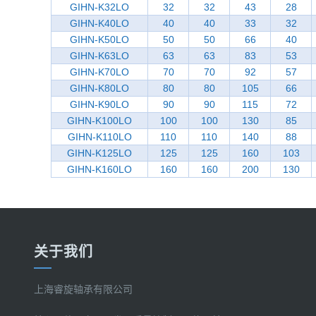
GIHN-K32LO
32
32
43
28
GIHN-K40LO
40
40
33
32
GIHN-K50LO
50
50
66
40
GIHN-K63LO
63
63
83
53
GIHN-K70LO
70
70
92
57
GIHN-K80LO
80
80
105
66
GIHN-K90LO
90
90
115
72
GIHN-K100LO
100
100
130
85
GIHN-K110LO
110
110
140
88
GIHN-K125LO
125
125
160
103
GIHN-K160LO
160
160
200
130
关于我们
上海睿旋轴承有限公司