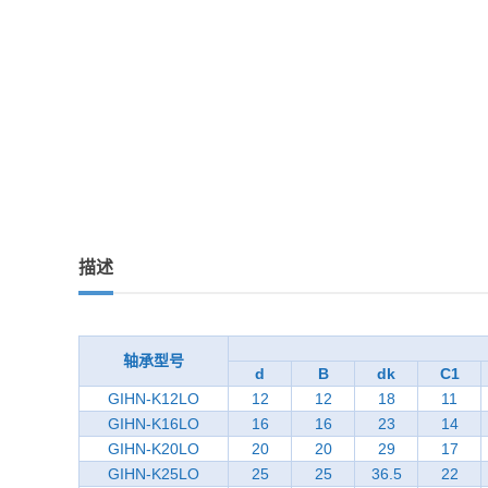
描述
轴承型号
d
B
dk
C1
GIHN-K12LO
12
12
18
11
GIHN-K16LO
16
16
23
14
GIHN-K20LO
20
20
29
17
GIHN-K25LO
25
25
36.5
22