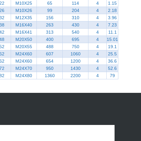
22
M10X25
65
114
4
1.15
26
M10X26
99
204
4
2.18
32
M12X35
156
310
4
3.96
38
M16X40
263
430
4
7.23
42
M16X41
313
540
4
11.1
48
M20X50
400
695
4
15.01
52
M20X55
488
750
4
19.1
62
M24X60
607
1060
4
25.5
62
M24X60
654
1200
4
36.6
72
M24X70
950
1430
4
52.6
82
M24X80
1360
2200
4
79