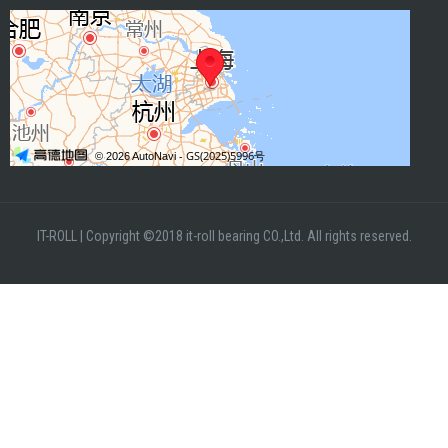
IT-ROLL
|
Copyright ©2018 it-roll bearing CO.,Ltd. All rights reserved.