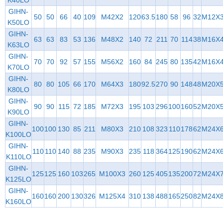
K40LO
GIHN-
50
50
66
40
109
M42X2
120
63.5
180
58
96
32
M12X
K50LO
GIHN-
63
63
83
53
136
M48X2
140
72
211
70
114
38
M16X
K63LO
GIHN-
70
70
92
57
155
M56X2
160
84
245
80
135
42
M16X
K70LO
GIHN-
80
80
105
66
170
M64X3
180
92.5
270
90
148
48
M20X
K80LO
GIHN-
90
90
115
72
185
M72X3
195
103
296
100
160
52
M20X
K90LO
GIHN-
100
100
130
85
211
M80X3
210
108
323
110
178
62
M24X
K100LO
GIHN-
110
110
140
88
235
M90X3
235
118
364
125
190
62
M24X
K110LO
GIHN-
125
125
160
103
265
M100X3
260
125
405
135
200
72
M24X
K125LO
GIHN-
160
160
200
130
326
M125X4
310
138
488
165
250
82
M24X
K160LO