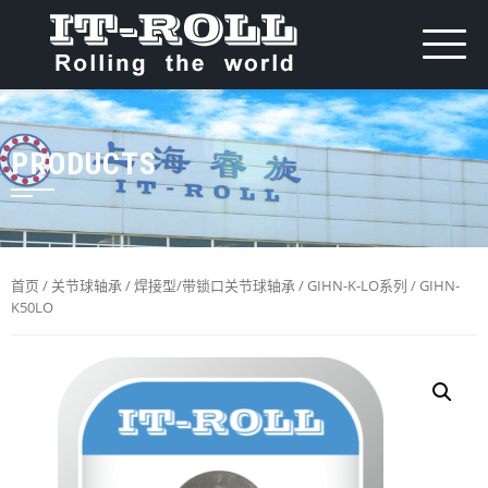
PRODUCTS
首页
/
关节球轴承
/
焊接型/带锁口关节球轴承
/
GIHN-K-LO系列
/ GIHN-
K50LO