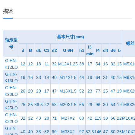
描述
基本尺寸(mm)
轴承型
螺丝
号
I3
d
B
dk
C1
d2
G 6H
h1
I4
d4
d6
b
min
GIHN-
12
12
18
11
32
M12X1.25
38
17
54
16
32
15
M5X1
K12LO
GIHN-
16
16
23
14
40
M14X1.5
44
19
64
21
40
15
M6X1
K16LO
GIHN-
20
20
29
17
47
M16X1.5
52
23
77
25
47
19
M8X2
K20LO
GIHN-
25
25
36.5
22
58
M20X1.5
65
29
96
30
54
19
M8X2
K25LO
GIHN-
32
32
43
28
71
M27X2
80
42
119
38
66
22
M10X
K32LO
GIHN-
40
40
33
32
90
M33X2
97
52.5
146
47
80
26
M10X