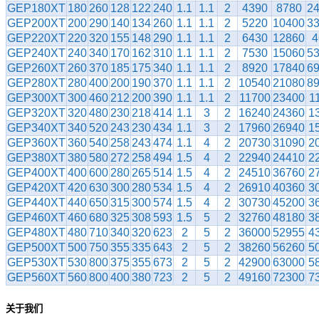
GEP180XT
180
260
128
122
240
1.1
1.1
2
4390
8780
24
GEP200XT
200
290
140
134
260
1.1
1.1
2
5220
10400
33
GEP220XT
220
320
155
148
290
1.1
1.1
2
6430
12860
4
GEP240XT
240
340
170
162
310
1.1
1.1
2
7530
15060
53
GEP260XT
260
370
185
175
340
1.1
1.1
2
8920
17840
69
GEP280XT
280
400
200
190
370
1.1
1.1
2
10540
21080
89
GEP300XT
300
460
212
200
390
1.1
1.1
2
11700
23400
1
GEP320XT
320
480
230
218
414
1.1
3
2
16240
24360
1
GEP340XT
340
520
243
230
434
1.1
3
2
17960
26940
1
GEP360XT
360
540
258
243
474
1.1
4
2
20730
31090
2
GEP380XT
380
580
272
258
494
1.5
4
2
22940
24410
2
GEP400XT
400
600
280
265
514
1.5
4
2
24510
36760
2
GEP420XT
420
630
300
280
534
1.5
4
2
26910
40360
3
GEP440XT
440
650
315
300
574
1.5
4
2
30730
45200
3
GEP460XT
460
680
325
308
593
1.5
5
2
32760
48180
3
GEP480XT
480
710
340
320
623
2
5
2
36000
52955
4
GEP500XT
500
750
355
335
643
2
5
2
38260
56260
5
GEP530XT
530
800
375
355
673
2
5
2
42900
63000
5
GEP560XT
560
800
400
380
723
2
5
2
49160
72300
7
关于我们