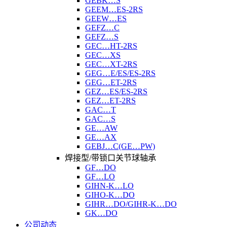
GEBK…S
GEEM…ES-2RS
GEEW…ES
GEFZ…C
GEFZ…S
GEC…HT-2RS
GEC…XS
GEC…XT-2RS
GEG…E/ES/ES-2RS
GEG…ET-2RS
GEZ…ES/ES-2RS
GEZ…ET-2RS
GAC…T
GAC…S
GE…AW
GE…AX
GEBJ…C(GE…PW)
焊接型/带锁口关节球轴承
GF…DO
GF…LO
GIHN-K…LO
GIHO-K…DO
GIHR…DO/GIHR-K…DO
GK…DO
公司动态