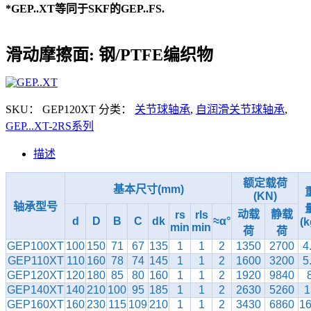
*GEP..XT等同于SKF的GEP..FS.
滑动摩擦面: 钢/PTFE编织物
SKU：
GEP120XT
分类：
关节球轴承
,
自润滑关节球轴承
,
GEP...XT-2RS系列
描述
额定载荷
基本尺寸(mm)
(KN)
轴承型号
动载
静载
rs
rls
d
D
B
C
dk
≈α°
(k
min
min
荷
荷
GEP100XT
100
150
71
67
135
1
1
2
1350
2700
4
GEP110XT
110
160
78
74
145
1
1
2
1600
3200
5
GEP120XT
120
180
85
80
160
1
1
2
1920
9840
GEP140XT
140
210
100
95
185
1
1
2
2630
5260
1
GEP160XT
160
230
115
109
210
1
1
2
3430
6860
16