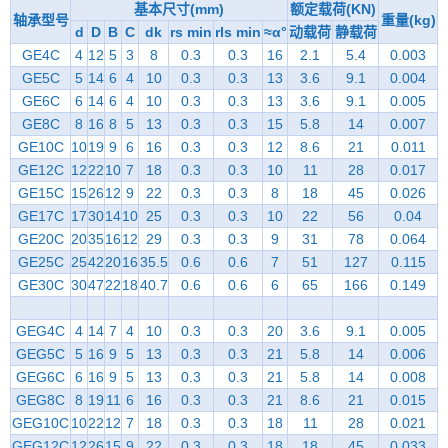
基本尺寸(mm)
额定载荷(KN)
轴承型号
重量(kg)
d
D
B
C
dk
rs min
rls min
≈α°
动载荷
静载荷
GE4C
4
12
5
3
8
0.3
0.3
16
2.1
5.4
0.003
GE5C
5
14
6
4
10
0.3
0.3
13
3.6
9.1
0.004
GE6C
6
14
6
4
10
0.3
0.3
13
3.6
9.1
0.005
GE8C
8
16
8
5
13
0.3
0.3
15
5.8
14
0.007
GE10C
10
19
9
6
16
0.3
0.3
12
8.6
21
0.011
GE12C
12
22
10
7
18
0.3
0.3
10
11
28
0.017
GE15C
15
26
12
9
22
0.3
0.3
8
18
45
0.026
GE17C
17
30
14
10
25
0.3
0.3
10
22
56
0.04
GE20C
20
35
16
12
29
0.3
0.3
9
31
78
0.064
GE25C
25
42
20
16
35.5
0.6
0.6
7
51
127
0.115
GE30C
30
47
22
18
40.7
0.6
0.6
6
65
166
0.149
GEG4C
4
14
7
4
10
0.3
0.3
20
3.6
9.1
0.005
GEG5C
5
16
9
5
13
0.3
0.3
21
5.8
14
0.006
GEG6C
6
16
9
5
13
0.3
0.3
21
5.8
14
0.008
GEG8C
8
19
11
6
16
0.3
0.3
21
8.6
21
0.015
GEG10C
10
22
12
7
18
0.3
0.3
18
11
28
0.021
GEG12C
12
26
15
9
22
0.3
0.3
18
18
45
0.033