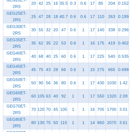
GEG20ET-
20
42
25
16
35.5
0.3
0.6
17
85
204
0.152
2RS
GEG25ET-
25
47
28
18
40.7
0.6
0.6
17
110
263
0.199
2RS
GEG30ET-
30
55
32
20
47
0.6
1
17
140
338
0.296
2RS
GEG35ET-
35
62
35
22
53
0.6
1
16
175
419
0.402
2RS
GEG40ET-
40
68
40
25
60
0.6
1
17
225
540
0.535
2RS
GEG45ET-
45
75
43
28
66
0.6
1
15
275
665
0.698
2RS
GEG50ET-
50
90
56
36
80
0.6
1
17
430
1030
1.42
2RS
GEG60ET-
60
105
63
40
92
1
1
17
550
1320
2.09
2RS
GEG70ET-
70
120
70
45
105
1
1
16
705
1700
3.01
2RS
GEG80ET-
80
130
75
50
115
1
1
14
860
2070
3.61
2RS