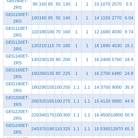
GEG90ET-
90
150
85
55
130
1
1
15
1070
2570
5.5
2RS
GEG100ET-
100
160
85
55
140
1
1
14
1150
2770
6.04
2RS
GEG110ET-
110
180
100
70
160
1
1
12
1680
4030
9.74
2RS
GEG120ET-
120
210
115
70
180
1
1
16
1890
4530
15.1
2RS
GEG140ET-
140
230
130
80
200
1
1
16
2400
5760
18.9
2RS
GEG160ET-
160
260
135
80
225
1
1
16
2700
6480
24.8
2RS
GEG180ET-
180
290
155
100
250
1.1
1.1
14
3750
9000
35.9
2RS
GEG200ET-
200
320
165
100
275
1.1
1.1
15
4120
9900
44.9
2RS
GEG220ET-
220
340
175
100
300
1.1
1.1
16
4500
10800
50.9
2RS
GEG240ET-
240
370
190
110
325
1.1
1.1
15
5360
12870
65.3
2RS