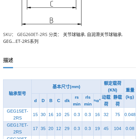
SKU：
GEG260ET-2RS
分类：
关节球轴承
,
自润滑关节球轴承
,
GEG...ET-2RS系列
描述
额定载荷
基本尺寸(mm)
(KN)
重量
轴承型号
(kg)
rs
rls
动载
静载
d
D
B
C
dk
≈α°
min
min
荷
荷
GEG15ET-
15
30
16
10
25
0.3
0.3
16
32
75
0.048
2RS
GEG17ET-
17
35
20
12
29
0.3
0.3
19
45
104
0.08
2RS