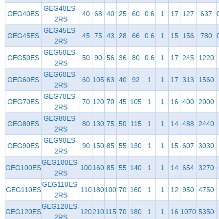
GEG40ES-
GEG40ES
40
68
40
25
60
0.6
1
17
127
637
2RS
GEG45ES-
GEG45ES
45
75
43
28
66
0.6
1
15
156
780
2RS
GEG50ES-
GEG50ES
50
90
56
36
80
0.6
1
17
245
1220
2RS
GEG60ES-
GEG60ES
60
105
63
40
92
1
1
17
313
1560
2RS
GEG70ES-
GEG70ES
70
120
70
45
105
1
1
16
400
2000
2RS
GEG80ES-
GEG80ES
80
130
75
50
115
1
1
14
488
2440
2RS
GEG90ES-
GEG90ES
90
150
85
55
130
1
1
15
607
3030
2RS
GEG100ES-
GEG100ES
100
160
85
55
140
1
1
14
654
3270
2RS
GEG110ES-
GEG110ES
110
180
100
70
160
1
1
12
950
4750
2RS
GEG120ES-
GEG120ES
120
210
115
70
180
1
1
16
1070
5350
2RS