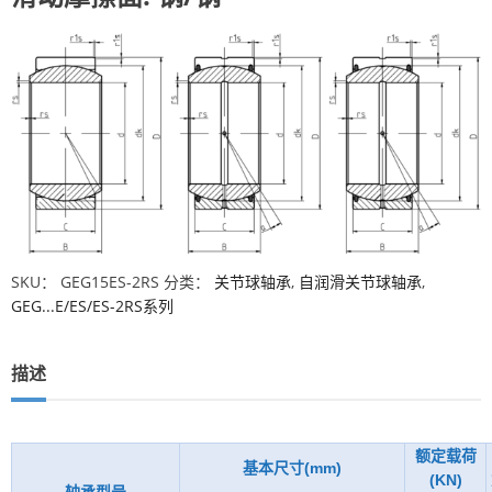
SKU：
GEG15ES-2RS
分类：
关节球轴承
,
自润滑关节球轴承
,
GEG...E/ES/ES-2RS系列
描述
额定载荷
基本尺寸(mm)
(KN)