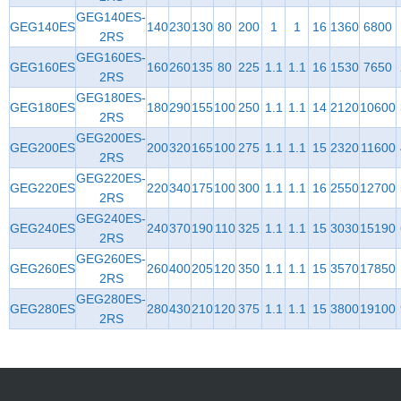
GEG140ES-
GEG140ES
140
230
130
80
200
1
1
16
1360
6800
2RS
GEG160ES-
GEG160ES
160
260
135
80
225
1.1
1.1
16
1530
7650
2RS
GEG180ES-
GEG180ES
180
290
155
100
250
1.1
1.1
14
2120
10600
2RS
GEG200ES-
GEG200ES
200
320
165
100
275
1.1
1.1
15
2320
11600
2RS
GEG220ES-
GEG220ES
220
340
175
100
300
1.1
1.1
16
2550
12700
2RS
GEG240ES-
GEG240ES
240
370
190
110
325
1.1
1.1
15
3030
15190
2RS
GEG260ES-
GEG260ES
260
400
205
120
350
1.1
1.1
15
3570
17850
2RS
GEG280ES-
GEG280ES
280
430
210
120
375
1.1
1.1
15
3800
19100
2RS