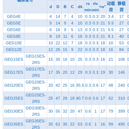
轴承型号
rs
rls
动载
静载
d
D
B
C
dk
≈α°
min
min
荷
荷
GEG4E
4
14
7
4
10
0.3
0.3
20
3.4
17
GEG5E
5
14
9
4
10
0.3
0.3
21
5.5
27
GEG6E
6
16
9
5
13
0.3
0.3
21
5.5
27
GEG8E
8
19
11
6
16
0.3
0.3
21
8.1
40
GEG10E
10
22
12
7
18
0.3
0.3
18
10
53
GEG12E
12
26
15
9
22
0.3
0.3
18
16
84
GEG15ES-
GEG15ES
15
30
16
10
25
0.3
0.3
16
21
106
2RS
GEG17ES-
GEG17ES
17
35
20
12
29
0.3
0.3
19
30
146
2RS
GEG20ES-
GEG20ES
20
42
25
16
35.5
0.3
0.6
17
48
240
2RS
GEG25ES-
GEG25ES
25
47
28
18
40.7
0.6
0.6
17
62
310
2RS
GEG30ES-
GEG30ES
30
55
32
20
47
0.6
1
17
79
399
2RS
GEG35ES-
GEG35ES
35
62
35
22
53
0.6
1
16
99
495
2RS