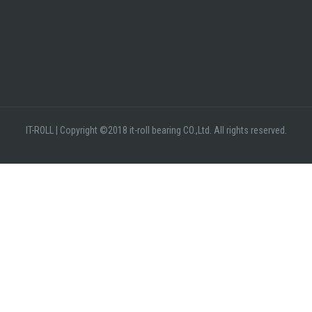
IT-ROLL
|
Copyright ©2018 it-roll bearing CO.,Ltd. All rights reserved.