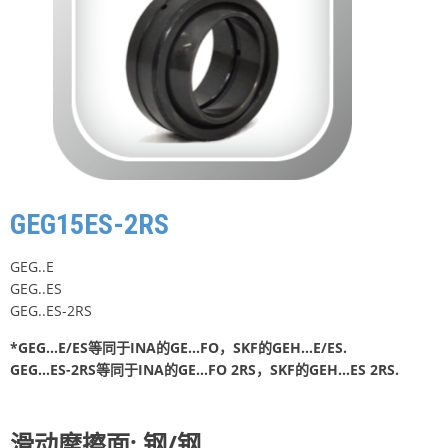
GEG15ES-2RS
GEG..E
GEG..ES
GEG..ES-2RS
*GEG…E/ES等同于INA的GE…FO，SKF的GEH…E/ES.
GEG…ES-2RS等同于INA的GE…FO 2RS，SKF的GEH…ES 2RS.
滑动摩擦面: 钢/钢